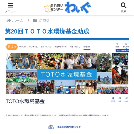
メニュー
検索
ホーム
助成金
第20回ＴＯＴＯ水環境基金助成
助成金