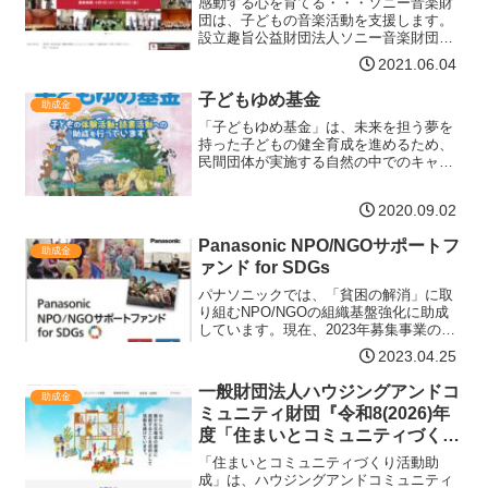
感動する心を育てる・・・ソニー音楽財
団は、子どもの音楽活動を支援します。
設立趣旨公益財団法人ソニー音楽財団で
は、子どもたちが豊かな感性・すこやか
2021.06.04
に生きる力をはぐくむためには、音楽を
通じた体験や活動が重要であると考えて
子どもゆめ基金
助成金
おります。先進国でも相対…【詳細はコ
チラ】
「子どもゆめ基金」は、未来を担う夢を
持った子どもの健全育成を進めるため、
民間団体が実施する自然の中でのキャン
プや化学実験教室などの体験活動、絵本
の読み聞かせ会などの読書活動などへの
2020.09.02
支援を行っています。助成金額各助成金
の金額はホームページでご…【詳細はコ
Panasonic NPO/NGOサポートフ
チラ】
助成金
ァンド for SDGs
パナソニックでは、「貧困の解消」に取
り組むNPO/NGOの組織基盤強化に助成
しています。現在、2023年募集事業の応
募要項、用紙、手引をホームページに公
2023.04.25
開していますのでぜひご活用ください。
助成対象団体海外助成新興国・途上国内
一般財団法人ハウジングアンドコ
助成金
など、支援を必要…【詳細はコチラ】
ミュニティ財団『令和8(2026)年
度「住まいとコミュニティづくり
活動助成」』
「住まいとコミュニティづくり活動助
成」は、ハウジングアンドコミュニティ