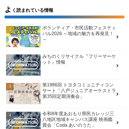
よ
く読まれている情報
ボランティア・市民活動フェスティ
バル2026 ～地域の魅力を再発見！
～
みちのくリサイクル『フリーマーケ
ット』情報
第1986回 トヨタコミュニティコン
サート「八戸ジュニアオーケストラ
第35回定期演奏会」
令和8年度あおもり県民カレッジ三
八地区地域キャンパス講座 映画鑑
賞会「Coda あいのうた」