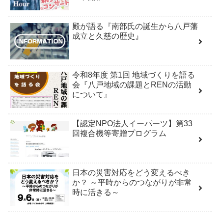
殿が語る『南部氏の誕生から八戸藩
成立と久慈の歴史』
令和8年度 第1回 地域づくりを語る
会『八戸地域の課題とRENの活動
について』
【認定NPO法人イーパーツ】第33
回複合機等寄贈プログラム
日本の災害対応をどう変えるべき
か？ ～平時からのつながりが非常
時に活きる～