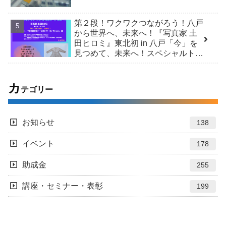
第２段！ワクワクつながろう！八戸
から世界へ、未来へ！『写真家 土
田ヒロミ』東北初 in 八戸「今」を
見つめて、未来へ！スペシャルトー
ク＆市民交流 /「ヒロシマ・コレク
ション」展
カ
テゴリー
お知らせ
138
イベント
178
助成金
255
講座・セミナー・表彰
199