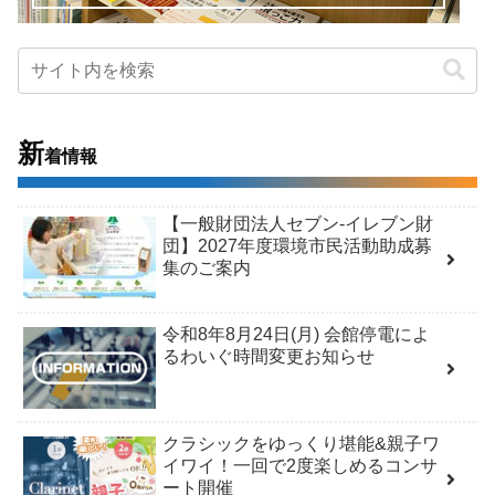
新
着情報
【一般財団法人セブン-イレブン財
団】2027年度環境市民活動助成募
集のご案内
令和8年8月24日(月) 会館停電によ
るわいぐ時間変更お知らせ
クラシックをゆっくり堪能&親子ワ
イワイ！一回で2度楽しめるコンサ
ート開催