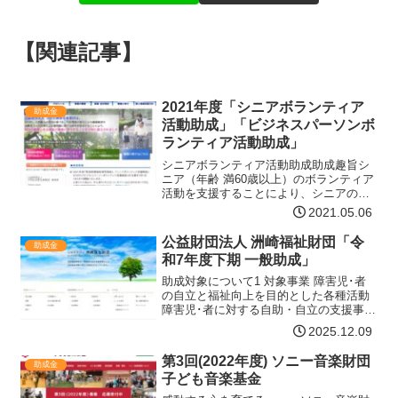
【関連記事】
2021年度「シニアボランティア
助成金
活動助成」「ビジネスパーソンボ
ランティア活動助成」
シニアボランティア活動助成助成趣旨シ
ニア（年齢 満60歳以上）のボランティア
活動を支援することにより、シニアのボ
ランティア活動の振興と社会福祉の向上
2021.05.06
に寄与することを目的とする。応募資格
社会福祉の推進に役立つボランティア活
公益財団法人 洲崎福祉財団「令
助成金
動を行っているか、ま…【詳細はコチ
和7年度下期 一般助成」
ラ】
助成対象について1 対象事業 障害児･者
の自立と福祉向上を目的とした各種活動
障害児･者に対する自助・自立の支援事業
採択後、令和8年6月1日から申請事業を開
2025.12.09
始し、令和8年11月30日までに終了する
事業2 対象団体 営利を目的としない次の
第3回(2022年度) ソニー音楽財団
助成金
法…【詳細はコチラ】
子ども音楽基金