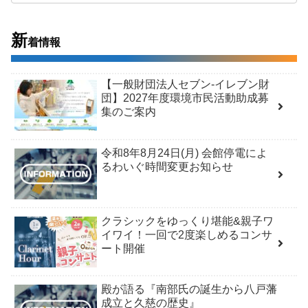
新
着情報
【一般財団法人セブン-イレブン財
団】2027年度環境市民活動助成募
集のご案内
令和8年8月24日(月) 会館停電によ
るわいぐ時間変更お知らせ
クラシックをゆっくり堪能&親子ワ
イワイ！一回で2度楽しめるコンサ
ート開催
殿が語る『南部氏の誕生から八戸藩
成立と久慈の歴史』