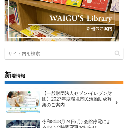
新
着情報
【一般財団法人セブン-イレブン財
団】2027年度環境市民活動助成募
集のご案内
令和8年8月24日(月) 会館停電によ
るわいぐ時間変更お知らせ