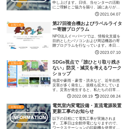
申し上げます。日頃、当センターの活動
にご理解とご協力を賜り、誠にありがと
うございます。昨年度は、新型コロナウ
2021.04.07
ィルス感染症拡大防止のためにセンター
利用制限をさせていただき、皆様には大
第27回複合機およびラベルライタ
お知らせ
変ご不便をおかけいたしま…【詳細はコ
ー寄贈プログラム
チラ】
NPO法人イーパーツでは、情報化支援を
目的としたパソコンおよび周辺機器の寄
贈プログラムを行なっています。本日は
「第27回複合機およびラベルライター寄
2023.07.10
贈プログラム」のご案内です。同時に、
リユースPCおよびリユースプロジェクタ
SDGs視点で「誰ひとり取り残さ
お知らせ
ーも申請頂けます。…【詳細はコチラ】
ない」防災・減災を考えるワーク
ショップ
地震や豪雨・豪雪・洪水など、近年自然
災害が多く発生し、規模も拡大していま
す。災害が発生すると、私たちの日常は
一変します。ただ、どのようなことに困
2022.08.19
2022.08.24
るのかも、被災した方それぞれによって
異なってくるため、一人ひとりにあった
電気室内変電設備・直流電源装置
お知らせ
支援の形も求められます。…【詳細はコ
更新工事のお知らせ
チラ】
以下の日程にて電気工事が実施されま
す。工事日は全館停電になりますので、
ワークステーションの印刷機を使用する