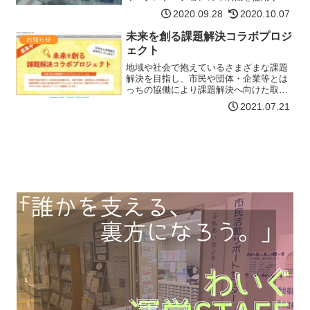
事ができません。ご不便をおかけいたし
2020.09.28
2020.10.07
ますが、ご理解のほどよろしくお願い申
し上げます。工事日時令和2年11月3日
未来を創る課題解決コラボプロジ
お知らせ
(火・祝日) 終日令和2…【詳細はコチ
ェクト
ラ】
地域や社会で抱えているさまざまな課題
解決を目指し、市民や団体・企業等とは
っちの協働により課題解決へ向けた取り
組みを行うプロジェクトです。はっちで
2021.07.21
は、協働で行うプロジェクト案及び、プ
ロジェクトを一緒に行うパートナーを募
集しています。募集期間令…【詳細はコ
チラ】