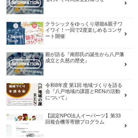
クラシックをゆっくり堪能&親子ワ
イワイ！一回で2度楽しめるコンサ
ート開催
殿が語る『南部氏の誕生から八戸藩
成立と久慈の歴史』
令和8年度 第1回 地域づくりを語る
会『八戸地域の課題とRENの活動
について』
【認定NPO法人イーパーツ】第33
回複合機等寄贈プログラム