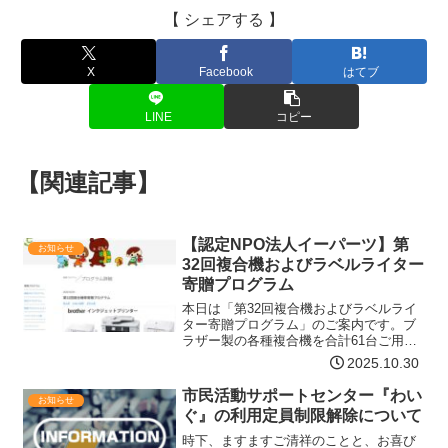
【 シェアする 】
X
Facebook
はてブ
LINE
コピー
【関連記事】
【認定NPO法人イーパーツ】第
お知らせ
32回複合機およびラベルライター
寄贈プログラム
本日は「第32回複合機およびラベルライ
ター寄贈プログラム」のご案内です。ブ
ラザー製の各種複合機を合計61台ご用意
いたしました。同時に、リユースPC、モ
2025.10.30
ニタ、Webカメラ、テンキーも申請いた
だけます。そして、今回からWindows11
市民活動サポートセンター『わい
お知らせ
のリユー…【詳細はコチラ】
ぐ』の利用定員制限解除について
時下、ますますご清祥のことと、お喜び