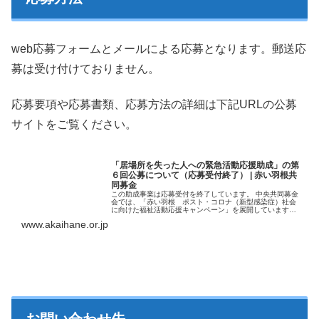
web応募フォームとメールによる応募となります。郵送応
募は受け付けておりません。
応募要項や応募書類、応募方法の詳細は下記URLの公募
サイトをご覧ください。
「居場所を失った人への緊急活動応援助成」の第
６回公募について（応募受付終了） | 赤い羽根共
同募金
この助成事業は応募受付を終了しています。 中央共同募金
会では、「赤い羽根 ポスト・コロナ（新型感染症）社会
に向けた福祉活動応援キャンペーン」を展開しています。
新型コロナウイルス感染拡大の長期化は社会的な活動を停
www.akaihane.or.jp
滞させま
お問い合わせ先