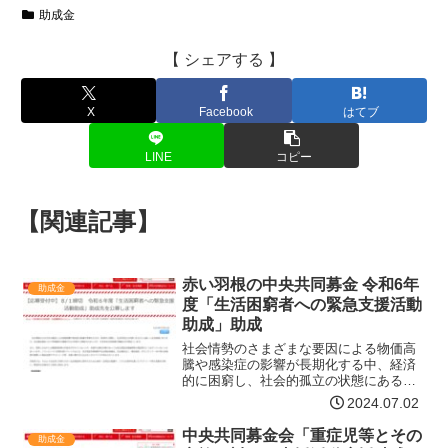
助成金
【 シェアする 】
X
Facebook
はてブ
LINE
コピー
【関連記事】
赤い羽根の中央共同募金 令和6年
助成金
度「生活困窮者への緊急支援活動
助成」助成
社会情勢のさまざまな要因による物価高
騰や感染症の影響が長期化する中、経済
的に困窮し、社会的孤立の状態にある
方々は厳しい生活環境にあります。生活
2024.07.02
福祉資金コロナ特例貸付の償還が2023年
度から開始されましたが、引き続き生活
中央共同募金会「重症児等とその
助成金
再建が困難な方が数多く…【詳細はコチ