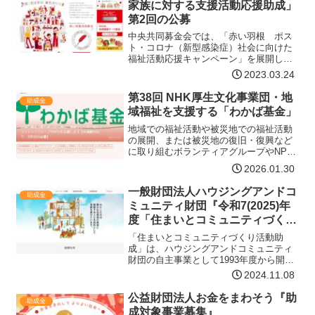
家族に対する支援活動応援助成」
ラ】
第2回の公募
中央共同募金会では、「赤い羽根 ポス
ト・コロナ（新型感染症）社会に向けた
福祉活動応援キャンペーン」を展開して
います。医療的ケア児支援法が２０２１
2023.03.24
年9月から施行され、保育所や学校等にお
ける看護師配置が整備されるなど、医療
第38回 NHK厚生文化事業団・地
助成金
的ケア児の地域生活を支…【詳細はコチ
域福祉を支援する「わかば基金」
ラ】
地域での福祉活動や被災地での福祉活動
の展開、または被災地の復旧・復興など
に取り組むボランティアグループやNPO
を応援します「わかば基金」は、地域に
2026.01.30
根ざした福祉活動を展開しているNPOや
ボランティアグループが、活動の幅を広
一般財団法人ハウジングアンドコ
助成金
げるための支援をして…【詳細はコチ
ミュニティ財団『令和7(2025)年
ラ】
度「住まいとコミュニティづくり
活動助成」』
「住まいとコミュニティづくり活動助
成」は、ハウジングアンドコミュニティ
財団の自主事業として1993年度から開始
したユニークな助成プログラムで、市民
2024.11.08
の自発的な住まいづくりやコミュニティ
の創出、そして、地域づくり活動を一貫
公益財団法人お金をまわそう『助
助成金
して支援してきました。…【詳細はコチ
成対象事業募集』