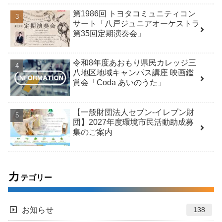
第1986回 トヨタコミュニティコン
サート「八戸ジュニアオーケストラ
第35回定期演奏会」
令和8年度あおもり県民カレッジ三
八地区地域キャンパス講座 映画鑑
賞会「Coda あいのうた」
【一般財団法人セブン-イレブン財
団】2027年度環境市民活動助成募
集のご案内
カ
テゴリー
お知らせ
138