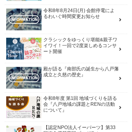
令和8年8月24日(月) 会館停電によ
るわいぐ時間変更お知らせ
クラシックをゆっくり堪能&親子ワ
イワイ！一回で2度楽しめるコンサ
ート開催
殿が語る『南部氏の誕生から八戸藩
成立と久慈の歴史』
令和8年度 第1回 地域づくりを語る
会『八戸地域の課題とRENの活動
について』
【認定NPO法人イーパーツ】第33