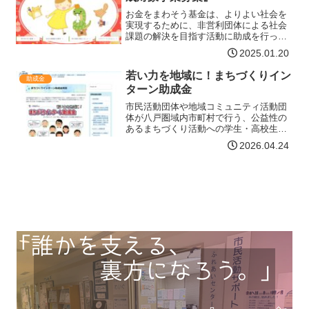
ラ】
お金をまわそう基金は、よりよい社会を
実現するために、非営利団体による社会
課題の解決を目指す活動に助成を行って
います。助成対象は、NPO法人などの法
2025.01.20
人格を持つ非営利団体が実施する公益事
業の活動費です。助成といっても、あら
若い力を地域に！まちづくりイン
助成金
かじめ決まった財源から…【詳細はコチ
ターン助成金
ラ】
市民活動団体や地域コミュニティ活動団
体が八戸圏域内市町村で行う、公益性の
あるまちづくり活動への学生・高校生の
ボランティア参加を支援することによ
2026.04.24
り、学生や高校生の社会参加を促進する
とともに、地域における若い力の浸透を
図ることを目的としています…【詳細は
コチラ】