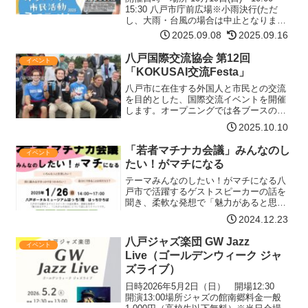
15:30 八戸市庁前広場※小雨決行(ただ
し、大雨・台風の場合は中止となります)
ステージスケジュール10:00 開会
2025.09.08
2025.09.16
式. 〈八戸市長/八戸市社会福祉協議
会会長/ボラフェス実行委員長〉10:…
八戸国際交流協会 第12回
イベント
【詳細はコチラ】
「KOKUSAI交流Festa」
八戸市に在住する外国人と市民との交流
を目的とした、国際交流イベントを開催
します。オープニングでは各ブースの紹
介のほか、八戸在住外国人によるパフォ
2025.10.10
ーマンスも予定されているので、国際色
豊かな雰囲気をお楽しみいただけます。
「若者マチナカ会議」みんなのし
イベント
その後は、会場内を自由に…【詳細はコ
たい！がマチになる
チラ】
テーマみんなのしたい！がマチになる八
戸市で活躍するゲストスピーカーの話を
聞き、柔軟な発想で「魅力があると思え
るマチ」「これからの自分」について話
2024.12.23
し合うイベントです。こんな方におすす
めです いろんな人と交流したい！ 前に踏
八戸ジャズ楽団 GW Jazz
イベント
み出すきっかけをつか…【詳細はコチ
Live（ゴールデンウィーク ジャ
ラ】
ズライブ）
日時2026年5月2日（日） 開場12:30
開演13:00場所ジャズの館南郷料金一般