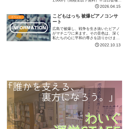
1,000円（高校生以下無料）※当日会場受
付にてお支払いください。チラシ下記リ
2026.04.15
ンクをご確認ください。主催・お問い合
わせ八戸ジャズ楽団Mail：hachi…【詳細
こどもはっち 被爆ピアノコンサ
イベント
はコチラ】
ート
広島で被爆し、戦争を生き抜いたピアノ
がマチニワに来ます。その音色は、深く
私たちの心に平和の尊さを語りかけま
す。子ども達に夢や希望のある未来を残
2022.10.13
すため、大切なものを忘れないよう、ぜ
ひ、市民の皆様、子育て中の皆様、お子
さんと一緒にご残価お待ちし…【詳細は
コチラ】