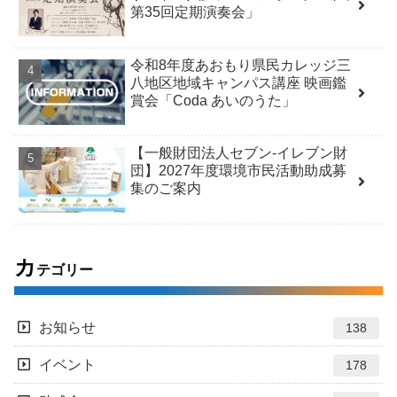
第35回定期演奏会」
令和8年度あおもり県民カレッジ三
八地区地域キャンパス講座 映画鑑
賞会「Coda あいのうた」
【一般財団法人セブン-イレブン財
団】2027年度環境市民活動助成募
集のご案内
カ
テゴリー
お知らせ
138
イベント
178