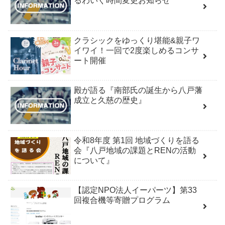
るわいぐ時間変更お知らせ
クラシックをゆっくり堪能&親子ワ
イワイ！一回で2度楽しめるコンサ
ート開催
殿が語る『南部氏の誕生から八戸藩
成立と久慈の歴史』
令和8年度 第1回 地域づくりを語る
会『八戸地域の課題とRENの活動
について』
【認定NPO法人イーパーツ】第33
回複合機等寄贈プログラム