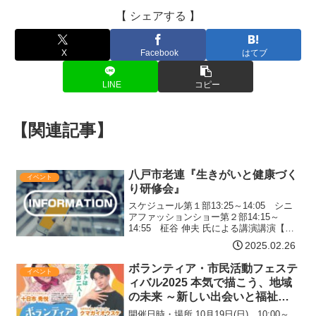
【 シェアする 】
X
Facebook
はてブ
LINE
コピー
【関連記事】
八戸市老連『生きがいと健康づく
イベント
り研修会』
スケジュール第１部13:25～14:05 シニ
アファッションショー第２部14:15～
14:55 柾谷 伸夫 氏による講演講演【演
題】「南部弁で笑って春を迎えましょ
2025.02.26
う」【講師】柾谷 伸夫 氏（SG GROUP
ホールはちのへ（八戸市公会堂）館長…
ボランティア・市民活動フェステ
イベント
【詳細はコチラ】
ィバル2025 本気で描こう、地域
の未来 ～新しい出会いと福祉の
チカラ！～
開催日時・場所 10月19日(日) 10:00～