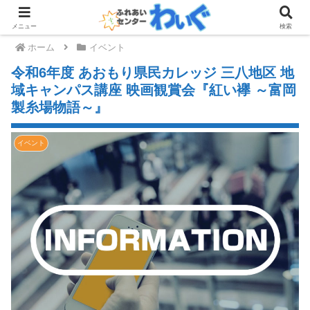
メニュー
検索
ホーム
イベント
令和6年度 あおもり県民カレッジ 三八地区 地
域キャンパス講座 映画観賞会『紅い襷 ～富岡
製糸場物語～』
イベント