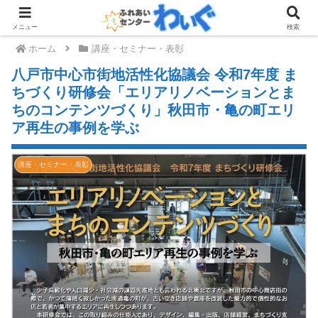
メニュー
検索
ホーム
講座・セミナー・表彰
八戸市中心市街地活性化協議会 令和7年度 ま
ちづくり研修会「エリアリノベーションとま
ちのコンテンツづくり」秋田市・亀の町エリ
ア再生の事例を学ぶ
講座・セミナー・表彰