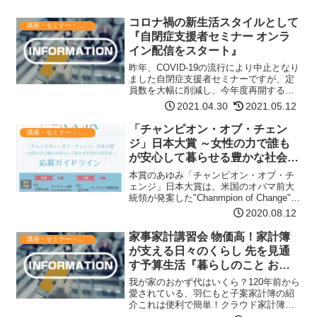
コロナ禍の新生活スタイルとして
講座・セミナー・表彰
『自閉症支援者セミナー オンラ
イン配信をスタート』
昨年、COVID-19の流行により中止となり
ました自閉症支援者セミナーですが、定
員数を大幅に削減し、今年度再開する運
びとなりました。しかしながら、未だに
2021.04.30
2021.05.12
収束に至らないこともあり、セミナーを
収録しオンライン配信も行うことにいた
「チャンピオン・オブ・チェン
講座・セミナー・表彰
しました。1週間…【詳細はコチラ】
ジ」日本大賞 ～女性の力で誰も
が安心して暮らせる豊かな社会を
～
本賞のあゆみ「チャンピオン・オブ・チ
ェンジ」日本大賞は、米国のオバマ前大
統領が発案した"Chanmpion of Change"賞
を2013年に受賞したボストン在住の日本
2020.08.12
女性、厚子・東光・フィッシュさんの思
いから生まれたもので、米国の地域の…
家事家計講習会 物価高！家計簿
講座・セミナー・表彰
【詳細はコチラ】
が支える日々のくらし 先を見通
す予算生活『暮らしのこと お金
のこと』－展示とミニ講習－
我が家のおかず代はいくら？120年前から
愛されている、羽仁もと子案家計簿の紹
介これは便利で簡単！クラウド家計簿
kakei+の紹介日時11月2日(土) 10:00～