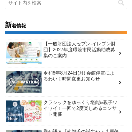
新
着情報
【一般財団法人セブン-イレブン財
団】2027年度環境市民活動助成募
集のご案内
令和8年8月24日(月) 会館停電によ
るわいぐ時間変更お知らせ
クラシックをゆっくり堪能&親子ワ
イワイ！一回で2度楽しめるコンサ
ート開催
殿が語る『南部氏の誕生から八戸藩