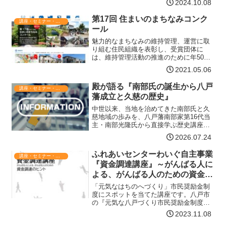
2024.10.08
15:0011月3日(日) 10:00～14:30入場無
料。申込みは不要です。…【詳細はコチ
第17回 住まいのまちなみコンク
講座・セミナー・表彰
ラ】
ール
魅力的なまちなみの維持管理、運営に取
り組む住民組織を表彰し、受賞団体に
は、維持管理活動の推進のために年50万
円を3年間支援します。趣旨人口減少社会
2021.05.06
の中、まちの価値の落ちない、選ばれる
地域づくりが求められています。「住ま
殿が語る『南部氏の誕生から八戸
講座・セミナー・表彰
いのまちなみ」は、地域…【詳細はコチ
藩成立と久慈の歴史』
ラ】
中世以来、当地を治めてきた南部氏と久
慈地域の歩みを、八戸藩南部家第16代当
主・南部光隆氏から直接学ぶ歴史講座で
す。平安末期、南部光行公が源頼朝公よ
2026.07.24
り奥州を拝領してから830余年。歴史が大
きく動いたとき、南部氏はどのように行
ふれあいセンターわいぐ自主事業
講座・セミナー・表彰
動したか、そのとき…【詳細はコチラ】
『資金調達講座』～がんばる人に
よる、がんばる人のための資金調
達のヒント～
「元気なはちのへづくり」市民奨励金制
度にスポットを当てた講座です。八戸市
の『元気な八戸づくり市民奨励金制度』
をご存じですか？市民奨励金制度とは、
2023.11.08
市民活動や地域コミュニティ活動など、