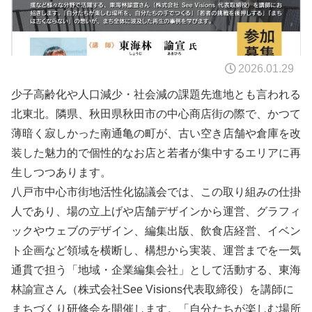
2026.01.29
少子高齢化や人口減少・社会減の課題先進地とも言われる
北東北。隣県、秋田県秋田市の中心商店街の際で、かつて
薄暗く寂しかった南通亀の町が、古い空き店舗や倉庫を改
装した魅力的で個性的なお店と若者が集中するエリアに再
生しつつあります。
八戸市中心市街地活性化協議会では、この取り組みの仕掛
人であり、場の立上げや店舗デザインから運営、グラフィ
ックやウェブのデザイン、編集出版、飲食店経営、イベン
ト企画など領域を横断し、構想から実装、運営までを一気
通貫で担う「地域・企業編集会社」として活動する、東海
林諭宣さん（株式会社See Visions代表取締役）を講師に
まちづくり研修会を開催します。「自分たちが楽しむ場所