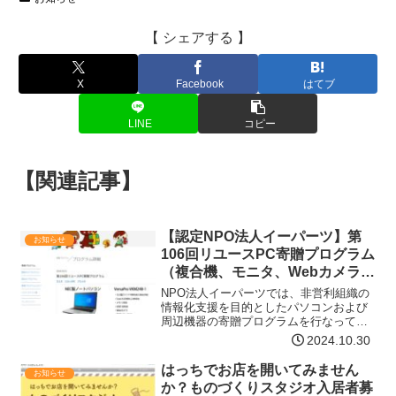
【 シェアする 】
X
Facebook
はてブ
LINE
コピー
【関連記事】
【認定NPO法人イーパーツ】第
お知らせ
106回リユースPC寄贈プログラム
（複合機、モニタ、Webカメラも
あります）ご案内
NPO法人イーパーツでは、非営利組織の
情報化支援を目的としたパソコンおよび
周辺機器の寄贈プログラムを行なってい
ます。本日は「第106回リユースPC寄贈
2024.10.30
プログラム」のご案内です。リユース
PC、モニタに加え、未使用の新古品イン
はっちでお店を開いてみません
お知らせ
クジェット複合機（…【詳細はコチラ】
か？ものづくりスタジオ入居者募