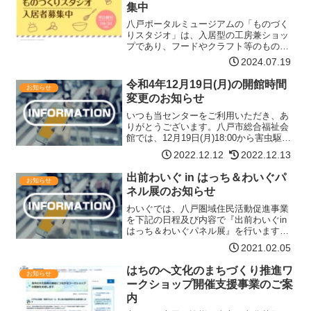
集中
八戸ポータルミュージアムの「ものづく
りスタジオ」は、入居型の工房兼ショッ
プであり、フードやクラフト等のものづ
くり振興による街の新たな魅力スポット
2024.07.19
として、八戸ポータルミュージアム館内
及び中心街の賑わいを創出すること、及
令和4年12月19日(月)の開館時間
お知らせ
び、入居期間中に中心街へ…【詳細はコ
変更のお知らせ
チラ】
いつも当センターをご利用いただき、あ
りがとうございます。八戸市総合福祉会
館では、12月19日(月)18:00から害虫駆
除・防除作業が行われます。それに伴
2022.12.12
2022.12.13
い、ふれあいセンターわいぐも以下のよ
うに開館時間を変更させていただきま
出前わいぐ in はっち＆わいぐパ
お知らせ
す。ご不便をおかけ…【詳細はコチラ】
ネル展のお知らせ
わいぐでは、八戸圏域住民活動促進事業
を下記の日程及び内容で『出前わいぐin
はっち＆わいぐパネル展』を行います。
出前わいぐinはっち＆わいぐパネル展詳
2021.02.05
細お問合せ八戸市民活動サポートセンタ
ーふれあいセンターわいぐ 担当：慶長
はちのへ文化のまちづくり推進ワ
お知らせ
指定管理者：企画集団…【詳細はコチ
ークショップ開催支援事業のご案
ラ】
内