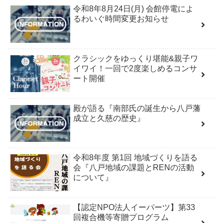
令和8年8月24日(月) 会館停電によ
るわいぐ時間変更お知らせ
クラシックをゆっくり堪能&親子ワ
イワイ！一回で2度楽しめるコンサ
ート開催
殿が語る『南部氏の誕生から八戸藩
成立と久慈の歴史』
令和8年度 第1回 地域づくりを語る
会『八戸地域の課題とRENの活動
について』
【認定NPO法人イーパーツ】第33
回複合機等寄贈プログラム