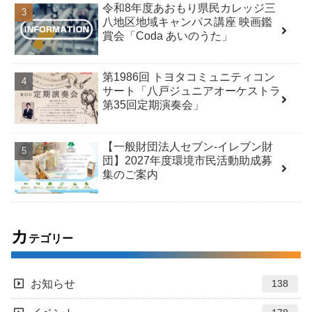
令和8年度あおもり県民カレッジ三
八地区地域キャンパス講座 映画鑑
賞会「Coda あいのうた」
第1986回 トヨタコミュニティコン
サート「八戸ジュニアオーケストラ
第35回定期演奏会」
【一般財団法人セブン-イレブン財
団】2027年度環境市民活動助成募
集のご案内
カ
テゴリー
お知らせ
138