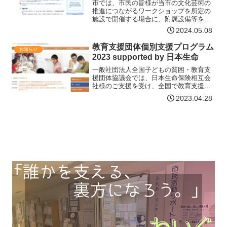
市では、市民の皆様が当市の文化芸術の
推進につながるワークショップを所定の
施設で開催する場合に、附属設備等を含
む施設使用料を全額免除するなどの支援
2024.05.08
を行います。ここでの「ワークショッ
プ」とは、参加者が主体的に文化芸術を
教育支援団体個別支援プログラム
お知らせ
体験し、共同で創作する勉強…【詳細は
2023 supported by 日本生命
コチラ】
一般社団法人全国子どもの貧困・教育支
援団体協議会では、日本生命保険相互会
社様のご支援を受け、全国で教育支援活
動を続ける団体のみなさまが抱える個別
2023.04.28
具体的な課題解決のための伴走支援プロ
グラムを実施いたします。本伴走支援プ
ログラムでは、生活困窮家…【詳細はコ
チラ】