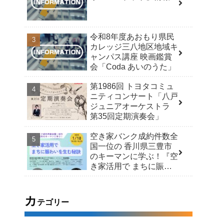
令和8年度あおもり県民
カレッジ三八地区地域キ
ャンパス講座 映画鑑賞
会「Coda あいのうた」
第1986回 トヨタコミュ
ニティコンサート「八戸
ジュニアオーケストラ
第35回定期演奏会」
空き家バンク成約件数全
国一位の 香川県三豊市
のキーマンに学ぶ！『空
き家活用で まちに賑わ
いを生む秘訣』
カ
テゴリー