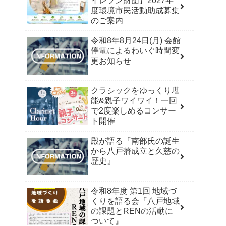
イレブン財団】2027年
度環境市民活動助成募集
のご案内
令和8年8月24日(月) 会館
停電によるわいぐ時間変
更お知らせ
クラシックをゆっくり堪
能&親子ワイワイ！一回
で2度楽しめるコンサー
ト開催
殿が語る『南部氏の誕生
から八戸藩成立と久慈の
歴史』
令和8年度 第1回 地域づ
くりを語る会『八戸地域
の課題とRENの活動に
ついて』