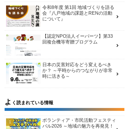
令和8年度 第1回 地域づくりを語る
会『八戸地域の課題とRENの活動
について』
【認定NPO法人イーパーツ】第33
回複合機等寄贈プログラム
日本の災害対応をどう変えるべき
か？ ～平時からのつながりが非常
時に活きる～
よ
く読まれている情報
ボランティア・市民活動フェスティ
バル2026 ～地域の魅力を再発見！