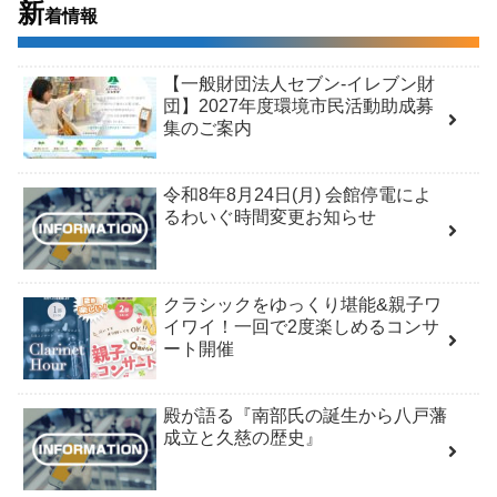
新
着情報
【一般財団法人セブン-イレブン財
団】2027年度環境市民活動助成募
集のご案内
令和8年8月24日(月) 会館停電によ
るわいぐ時間変更お知らせ
クラシックをゆっくり堪能&親子ワ
イワイ！一回で2度楽しめるコンサ
ート開催
殿が語る『南部氏の誕生から八戸藩
成立と久慈の歴史』