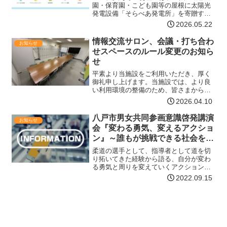
園・保育園・こども園等の屋根に太陽光
発電設備「そらべあ発電所」を寄贈する
「そらべあスマイルプロジェクト」を実
2026.05.22
施しています。このプロジェクトは、再
生可能エネルギーの普及啓発と子どもた
情報交流サロン、会議・打ち合わ
お知らせ
ちへの環境教育を通じて、…【詳細はコ
せスペースのルール変更のお知ら
チラ】
せ
平素より当施設をご利用いただき、厚く
御礼申し上げます。当施設では、より良
い利用環境の整備のため、皆さまからお
寄せいただいたアンケートやご意見をも
2026.04.10
とに運用の見直しを行ってまいりまし
た。その結果、令和8年度より会議・打合
八戸市男女共同参画意識啓発講演
お知らせ
せスペースの利用ルールを…【詳細はコ
会『変わる勇気、変えるアクショ
チラ】
ン』～誰もが挑戦できる社会を目
指して～
柔道の選手として、指導者として道を切
り拓いてきた経験から語る、自分が変わ
る勇気と周りを変えていくアクションに
ついてのお話。日時2022年10月25日
2022.09.15
(火)18:30～20:00(開場17:30)場所八戸公会
堂参加費無料その他 申込み不要 無…【詳
細はコチラ】