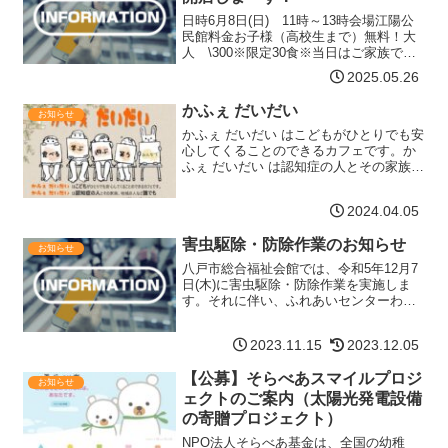
日時6月8日(日) 11時～13時会場江陽公
民館料金お子様（高校生まで）無料！大
人 \300※限定30食※当日はご家族でお
越しください！大人の為の第三の居場所
2025.05.26
づくりも支援しています。お申し込み事
前予約制になりますので、下記リンクか
かふぇ だいだい
お知らせ
ら、又は「…【詳細はコチラ】
かふぇ だいだい はこどもがひとりでも安
心してくることのできるカフェです。か
ふぇ だいだい は認知症の人とその家族、
地域の人など誰でもつながることができ
るカフェです。2024年度の開催日時(予
2024.04.05
定)毎月第3土曜日 10時開店～15時閉店4
月2…【詳細はコチラ】
害虫駆除・防除作業のお知らせ
お知らせ
八戸市総合福祉会館では、令和5年12月7
日(木)に害虫駆除・防除作業を実施しま
す。それに伴い、ふれあいセンターわい
ぐも開館時間を変更させていただきま
す。ご不便をおかけいたしますが、ご理
2023.11.15
2023.12.05
解のほどよろしくお願い申し上げます。
わいぐ開館時間令和5…【詳細はコチラ】
【公募】そらべあスマイルプロジ
お知らせ
ェクトのご案内（太陽光発電設備
の寄贈プロジェクト）
NPO法人そらべあ基金は、全国の幼稚