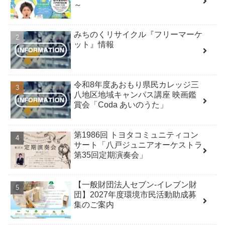
～
みちのくリサイクル『フリーマーケ
ット』情報
令和8年度あおもり県民カレッジ三
八地区地域キャンパス講座 映画鑑
賞会「Coda あいのうた」
第1986回 トヨタコミュニティコン
サート「八戸ジュニアオーケストラ
第35回定期演奏会」
【一般財団法人セブン-イレブン財
団】2027年度環境市民活動助成募
集のご案内