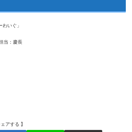
ーわいぐ」
 担当：慶長
シェアする 】