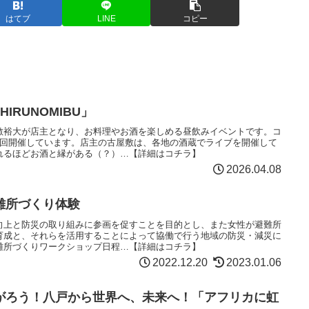
はてブ
LINE
コピー
HIRUNOMIBU」
敷裕大が店主となり、お料理やお酒を楽しめる昼飲みイベントです。コ
1回開催しています。店主の古屋敷は、各地の酒蔵でライブを開催して
れるほどお酒と縁がある（？）…【詳細はコチラ】
2026.04.08
難所づくり体験
向上と防災の取り組みに参画を促すことを目的とし、また女性が避難所
育成と、それらを活用することによって協働で行う地域の防災・減災に
難所づくりワークショップ日程…【詳細はコチラ】
2022.12.20
2023.01.06
がろう！八戸から世界へ、未来へ！「アフリカに虹