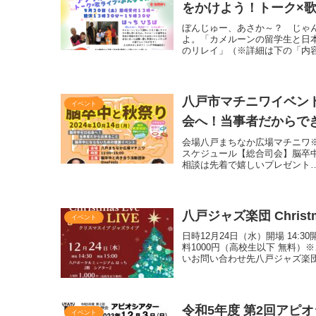
をかけよう！トーク×歌
ぼんじゅー、あさか～？ じゃ
よ。「カメルーンの留学生と日
のリレイ」（※詳細は下の「内
八戸市マチニワイベン
イベント
会へ！当事者だからで
会場八戸まちなか広場マチニワ※ どな
スケジュール【総合司会】脳卒中
相談は先着で嬉しいプレゼント
八戸ジャズ楽団 Christ
イベント
日時12月24日（水）開場 14:
料1000円（高校生以下 無料
いお問い合わせ先八戸ジャズ楽
令和5年度 第2回アピ
イベント