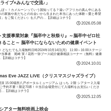
ライブ×みんなで交流♪」
んぼ～！カメルーンっていう国知ってる？遠いアフリカの真ん中にある
本の家族や友だちとの出会いから生まれた本当にあった体験～愛と希望
容」をご覧ください）を八戸の…【詳細はコチラ】
2026.05.08
ト支援事業対象『脳卒中と秋祭り』～脳卒中ゼロ社
きること～ 脳卒中にならないための健康イベント
たでも入場無料日時2024年10月14日(月) 11:00～16:00ステージ
当事者 尾崎 実 / 花邑一弥ブース紹介健康相談コーナー（無料）健康
…【詳細はコチラ】
2024.10.01
mas Eve JAZZ LIVE（クリスマスジャズライブ）
30開演 15:00場所八戸ポータルミュージアム はっち ２階 シアター２入場
）※ご予約不要！限定70席！※当日会場受付にて入場料をお支払いくださ
団…【詳細はコチラ】
2025.12.05
オシアター無料映画上映会