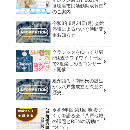
イレブン財団】2027年
度環境市民活動助成募集
のご案内
令和8年8月24日(月) 会館
停電によるわいぐ時間変
更お知らせ
クラシックをゆっくり堪
能&親子ワイワイ！一回
で2度楽しめるコンサー
ト開催
殿が語る『南部氏の誕生
から八戸藩成立と久慈の
歴史』
令和8年度 第1回 地域づ
くりを語る会『八戸地域
の課題とRENの活動に
ついて』