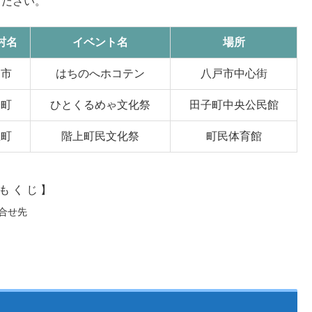
ください。
村名
イベント名
場所
戸市
はちのへホコテン
八戸市中心街
子町
ひとくるめゃ文化祭
田子町中央公民館
上町
階上町民文化祭
町民体育館
も く じ 】
合せ先