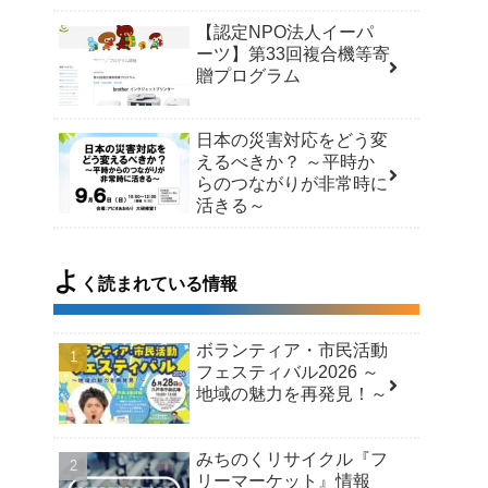
【認定NPO法人イーパ
ーツ】第33回複合機等寄
贈プログラム
日本の災害対応をどう変
えるべきか？ ～平時か
らのつながりが非常時に
活きる～
よ
く読まれている情報
ボランティア・市民活動
フェスティバル2026 ～
地域の魅力を再発見！～
みちのくリサイクル『フ
リーマーケット』情報