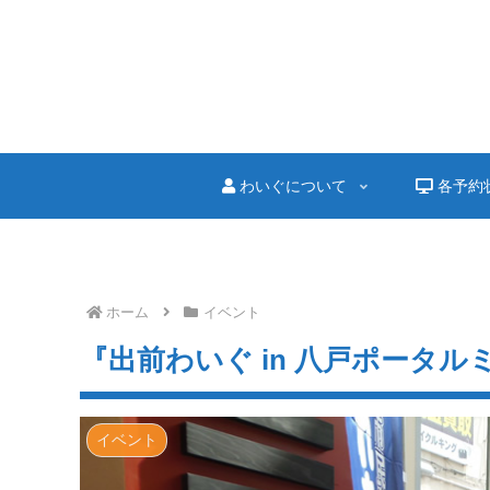
わいぐについて
各予約
ホーム
イベント
『出前わいぐ in 八戸ポータ
イベント