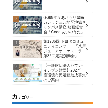
令和8年度あおもり県民
カレッジ三八地区地域キ
ャンパス講座 映画鑑賞
会「Coda あいのうた」
第1986回 トヨタコミュ
ニティコンサート「八戸
ジュニアオーケストラ
第35回定期演奏会」
【一般財団法人セブン-
イレブン財団】2027年
度環境市民活動助成募集
のご案内
カ
テゴリー