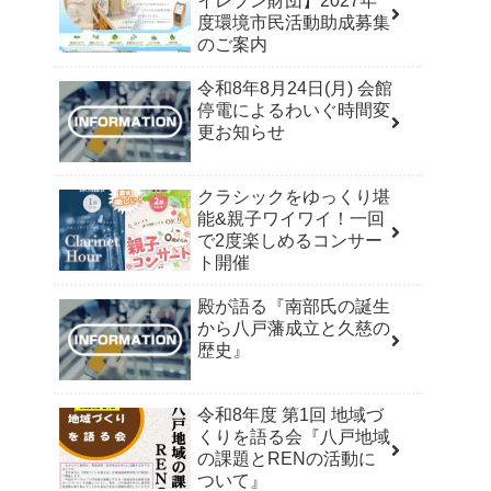
イレブン財団】2027年
度環境市民活動助成募集
のご案内
令和8年8月24日(月) 会館
停電によるわいぐ時間変
更お知らせ
クラシックをゆっくり堪
能&親子ワイワイ！一回
で2度楽しめるコンサー
ト開催
殿が語る『南部氏の誕生
から八戸藩成立と久慈の
歴史』
令和8年度 第1回 地域づ
くりを語る会『八戸地域
の課題とRENの活動に
ついて』