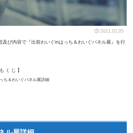
2021.02.05
程及び内容で『出前わいぐinはっち＆わいぐパネル展』を行
も く じ 】
はっち＆わいぐパネル展詳細
ネル展詳細