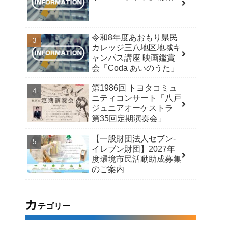
令和8年度あおもり県民
カレッジ三八地区地域キ
ャンパス講座 映画鑑賞
会「Coda あいのうた」
第1986回 トヨタコミュ
ニティコンサート「八戸
ジュニアオーケストラ
第35回定期演奏会」
【一般財団法人セブン-
イレブン財団】2027年
度環境市民活動助成募集
のご案内
カ
テゴリー