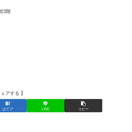
館3階
シェアする 】
はてブ
LINE
コピー