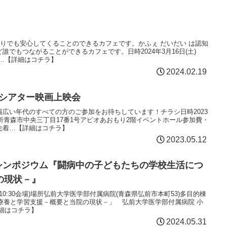
とりでも安心してくることのできるカフェです。かふぇ だいだい は認知
誰でもつながることができるカフェです。日時2024年3月16日(土)
12:…【詳細はコチラ】
2024.02.19
オシアター映画上映会
広い年代のすべての方のご参加をお待ちしています！チラシ日時2023
5:20場所青森市中央三丁目17番1号アピオあおもり2階イベントホール参加費・
先着…【詳細はコチラ】
2023.05.12
んシンポジウム『闘病中の子どもたちの学校生活につ
の現状－』
:30(10:30会場)場所弘前大学医学部付属病院(青森県弘前市本町53)多目的棟
期療養と学習支援－概要と当院の現状－」 弘前大学医学部付属病院 小
細はコチラ】
2024.05.31