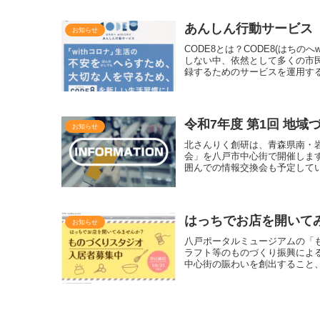
あんしん行動サービス『C
お知らせ
CODE8とは？CODE8(はち
しない中、依然として多くの市
録するためのサービスを運用す
令和7年度 第1回 地
お知らせ
北さんりく創研は、青森県南・岩
会」を八戸市中心街で開催しま
囲んでの情報交換会も予定して
はっちでお店を開いて
お知らせ
八戸ポータルミュージアムの「
ラフト等のものづくり振興によ
中心街の賑わいを創出すること