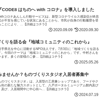
ODE8 はちのへ with コロナ』を導入しました
のへwithコロナあんしん行動サービス)は、新型コロナウイルス感染症が終息
民が不安を感じている状況にあることから、市民が自身の行動履歴を登
ることにより、…【詳細はコチラ】
2020.09.09
2020.09.30
域づくりを語る会『地域コミュニティのこれから』
手県北を中心に活動するNPO法人です。7月3日に「地域づくりを語る
す。今回のテーマは「地域コミュニティのこれから」です。中村さんを
います。多くの皆様のご参…【詳細はコチラ】
2025.05.26
みませんか？ものづくりスタジオ入居者募集中
ものづくりスタジオ」は、入居型の工房兼ショップであり、フードやク
る街の新たな魅力スポットとして、八戸ポータルミュージアム館内及び
、及び、入居期間中に中心街へ…【詳細はコチラ】
2024.07.19