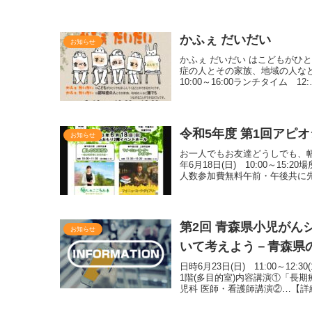
かふぇ だいだい
お知らせ
かふぇ だいだい はこどもがひ
症の人とその家族、地域の人など
10:00～16:00ランチタイム 
令和5年度 第1回アピ
お知らせ
お一人でもお友達どうしでも、幅
年6月18日(日) 10:00～1
人数参加費無料午前・午後共に
第2回 青森県小児が
お知らせ
いて考えよう－青森県
日時6月23日(日) 11:00～12
1階(多目的室)内容講演①「長
児科 医師・看護師講演②…【詳