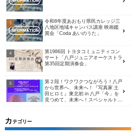
令和8年度あおもり県民カレッジ三
八地区地域キャンパス講座 映画鑑
賞会「Coda あいのうた」
第1986回 トヨタコミュニティコン
サート「八戸ジュニアオーケストラ
第35回定期演奏会」
第２段！ワクワクつながろう！八戸
から世界へ、未来へ！『写真家 土
田ヒロミ』東北初 in 八戸「今」を
見つめて、未来へ！スペシャルトー
ク＆市民交流 /「ヒロシマ・コレク
ション」展
カ
テゴリー