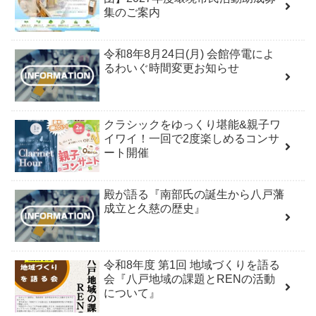
集のご案内
令和8年8月24日(月) 会館停電によ
るわいぐ時間変更お知らせ
クラシックをゆっくり堪能&親子ワ
イワイ！一回で2度楽しめるコンサ
ート開催
殿が語る『南部氏の誕生から八戸藩
成立と久慈の歴史』
令和8年度 第1回 地域づくりを語る
会『八戸地域の課題とRENの活動
について』