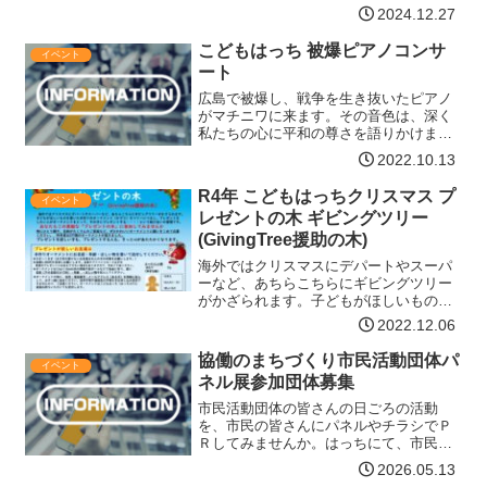
本大学文理学部心理学科卒業後、高齢者
2024.12.27
心理学や臨床心理学を専門とし認知症に
かかわる諸問題について認知症介護研
こどもはっち 被爆ピアノコンサ
イベント
究・研修仙台セン…【詳細はコチラ】
ート
広島で被爆し、戦争を生き抜いたピアノ
がマチニワに来ます。その音色は、深く
私たちの心に平和の尊さを語りかけま
す。子ども達に夢や希望のある未来を残
2022.10.13
すため、大切なものを忘れないよう、ぜ
ひ、市民の皆様、子育て中の皆様、お子
R4年 こどもはっちクリスマス プ
イベント
さんと一緒にご残価お待ちし…【詳細は
レゼントの木 ギビングツリー
コチラ】
(GivingTree援助の木)
海外ではクリスマスにデパートやスーパ
ーなど、あちらこちらにギビングツリー
がかざられます。子どもがほしいものを
書いた手作りのオーナメント（かざり）
2022.12.06
をツリーにつるし、プレゼントをしたい
人がオーナメントをとって、その子にプ
協働のまちづくり市民活動団体パ
イベント
レゼントする・・・・とい…【詳細はコ
ネル展参加団体募集
チラ】
市民活動団体の皆さんの日ごろの活動
を、市民の皆さんにパネルやチラシでＰ
Ｒしてみませんか。はっちにて、市民活
動サポートセンターと、登録団体の皆さ
2026.05.13
んの活動を紹介するパネルやチラシコー