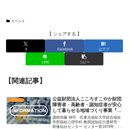
イベント
【 シェアする 】
X
Facebook
はてブ
LINE
コピー
【関連記事】
公益財団法人こころすこやか財団
イベント
障害者・高齢者・認知症者が安心
して暮らせる地域づくり事業『災
害時の認知症と家族支援につい
講師加藤 伸司 氏東北福祉大学総合福祉
て』
学部福祉心理学科 教授認知症介護研究・
研修仙台センター センター長1979年、日