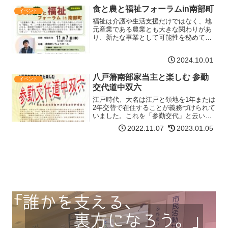
ナーを設置します。展示期間2026年6月5
食と農と福祉フォーラムin南部町
イベント
日(月) 13:0…【詳細はコチラ】
福祉は介護や生活支援だけではなく、地
元産業である農業とも大きな関わりがあ
り、新たな事業として可能性を秘めてい
る。そして、農業は食とも大きな関わり
があり、今後の展望として食と農と福祉
2024.10.01
の連携こそが地元産業が農業である地域
はもちろん、都市部でも重…【詳細はコ
八戸藩南部家当主と楽しむ 参勤
チラ】
イベント
交代道中双六
江戸時代、大名は江戸と領地を1年または
2年交替で在住することが義務づけられて
いました。これを「参勤交代」と云い、
八戸藩南部家には、八戸から江戸までの
2022.11.07
2023.01.05
参勤交代を描いた「参勤交代双六」(参勤
交代道中双六)が伝わっています。「参勤
交代双六」には1…【詳細はコチラ】