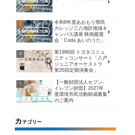
令和8年度あおもり県民
カレッジ三八地区地域キ
ャンパス講座 映画鑑賞
会「Coda あいのうた」
第1986回 トヨタコミュ
ニティコンサート「八戸
ジュニアオーケストラ
第35回定期演奏会」
【一般財団法人セブン-
イレブン財団】2027年
度環境市民活動助成募集
のご案内
カ
テゴリー