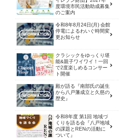
イレブン財団】2027年
度環境市民活動助成募集
のご案内
令和8年8月24日(月) 会館
停電によるわいぐ時間変
更お知らせ
クラシックをゆっくり堪
能&親子ワイワイ！一回
で2度楽しめるコンサー
ト開催
殿が語る『南部氏の誕生
から八戸藩成立と久慈の
歴史』
令和8年度 第1回 地域づ
くりを語る会『八戸地域
の課題とRENの活動に
ついて』