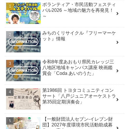
ボランティア・市民活動フェスティ
バル2026 ～地域の魅力を再発見！
～
みちのくリサイクル『フリーマーケ
ット』情報
令和8年度あおもり県民カレッジ三
八地区地域キャンパス講座 映画鑑
賞会「Coda あいのうた」
第1986回 トヨタコミュニティコン
サート「八戸ジュニアオーケストラ
第35回定期演奏会」
【一般財団法人セブン-イレブン財
団】2027年度環境市民活動助成募