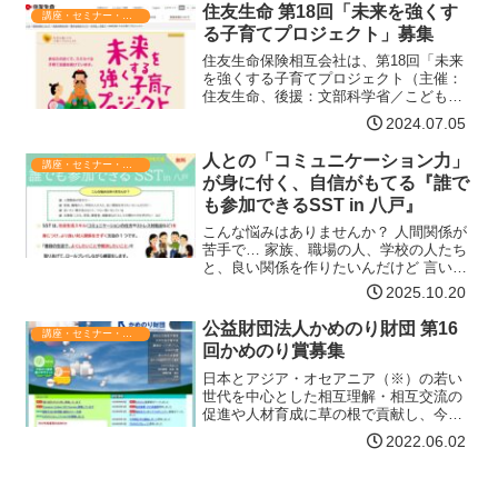
外国人など、日本で長く生活する外国人
住友生命 第18回「未来を強くす
講座・セミナー・表彰
が増えています。私…【詳細はコチラ】
る子育てプロジェクト」募集
住友生命保険相互会社は、第18回「未来
を強くする子育てプロジェクト（主催：
住友生命、後援：文部科学省／こども家
庭庁）」（以下、「本プロジェクト」）
2024.07.05
の募集を7月8日（月）から9月9日（月）
まで実施いたしますのでご案内させてい
人との「コミュニケーション力」
講座・セミナー・表彰
ただきます。本プロ…【詳細はコチラ】
が身に付く、自信がもてる『誰で
も参加できるSST in 八戸』
こんな悩みはありませんか？ 人間関係が
苦手で… 家族、職場の人、学校の人たち
と、良い関係を作りたいんだけど 言いた
い事が言えなくて、つらい思いをしてい
2025.10.20
る 支援者(こども、若者、障害者、高齢者
など）としての関わり方を学びたい など
公益財団法人かめのり財団 第16
講座・セミナー・表彰
SSTは、社…【詳細はコチラ】
回かめのり賞募集
日本とアジア・オセアニア（※）の若い
世代を中心とした相互理解・相互交流の
促進や人材育成に草の根で貢献し、今後
の活動が期待される個人または団体を顕
2022.06.02
彰します。※かめのり賞が対象とするア
ジア、オセアニアの国・地域インド、イ
ンドネシア、カンボジア、…【詳細はコ