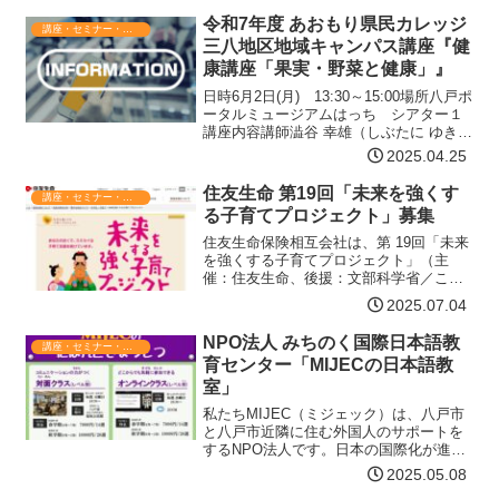
令和7年度 あおもり県民カレッジ
講座・セミナー・表彰
三八地区地域キャンパス講座『健
康講座「果実・野菜と健康」』
日時6月2日(月) 13:30～15:00場所八戸ポ
ータルミュージアムはっち シアター１
講座内容講師澁谷 幸雄（しぶたに ゆき
お）／ 澁谷種苗店 代表取締役内容詳細
2025.04.25
生物共通の細胞から見た人と植物の健康
野菜の重要性 現代の現実食とこれから…
住友生命 第19回「未来を強くす
講座・セミナー・表彰
【詳細はコチラ】
る子育てプロジェクト」募集
住友生命保険相互会社は、第 19回「未来
を強くする子育てプロジェクト」（主
催：住友生命、後援：文部科学省／こど
も家庭庁）の募集を７月７日（月）から
2025.07.04
開始いたします。本プロジェクトは、
「子育て支援活動の表彰」「女性研究者
NPO法人 みちのく国際日本語教
講座・セミナー・表彰
への支援」の2つの公募事…【詳細はコチ
育センター「MIJECの日本語教
ラ】
室」
私たちMIJEC（ミジェック）は、八戸市
と八戸市近隣に住む外国人のサポートを
するNPO法人です。日本の国際化が進む
中、八戸市近隣地域にも、語学教師、留
2025.05.08
学生、技能実習生、日本人配偶者を持つ