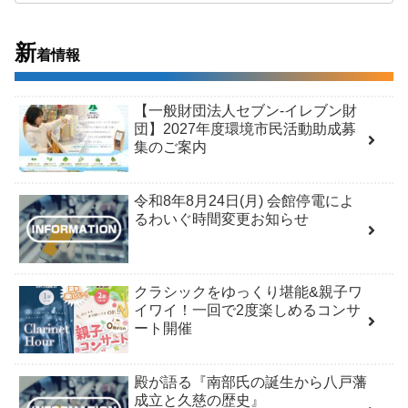
新
着情報
【一般財団法人セブン-イレブン財
団】2027年度環境市民活動助成募
集のご案内
令和8年8月24日(月) 会館停電によ
るわいぐ時間変更お知らせ
クラシックをゆっくり堪能&親子ワ
イワイ！一回で2度楽しめるコンサ
ート開催
殿が語る『南部氏の誕生から八戸藩
成立と久慈の歴史』