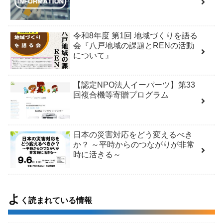
令和8年度 第1回 地域づくりを語る
会『八戸地域の課題とRENの活動
について』
【認定NPO法人イーパーツ】第33
回複合機等寄贈プログラム
日本の災害対応をどう変えるべき
か？ ～平時からのつながりが非常
時に活きる～
よ
く読まれている情報