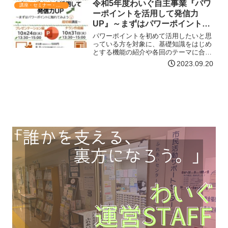
令和5年度わいぐ自主事業『パワ
講座・セミナー・表彰
ーポイントを活用して発信力
UP』～まずはパワーポイントに
触れてみよう超初級講座～
パワーポイントを初めて活用したいと思
っている方を対象に、基礎知識をはじめ
とする機能の紹介や各回のテーマに合わ
せた実践をします。日時プレゼンテーシ
2023.09.20
ョン編簡単なプレゼンテーションの作
成、その操作10月24日(火) 13:30～
15:00チラシ作…【詳細はコチラ】