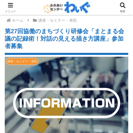
メニュー
検索
ホーム
講座・セミナー・表彰
第27回協働のまちづくり研修会「まとまる会
議の記録術！対話の見える描き方講座」参加
者募集
講座・セミナー・表彰