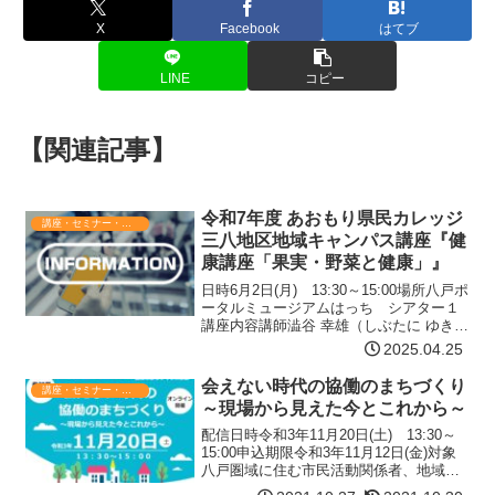
X
Facebook
はてブ
LINE
コピー
【関連記事】
令和7年度 あおもり県民カレッジ
講座・セミナー・表彰
三八地区地域キャンパス講座『健
康講座「果実・野菜と健康」』
日時6月2日(月) 13:30～15:00場所八戸ポ
ータルミュージアムはっち シアター１
講座内容講師澁谷 幸雄（しぶたに ゆき
お）／ 澁谷種苗店 代表取締役内容詳細
2025.04.25
生物共通の細胞から見た人と植物の健康
野菜の重要性 現代の現実食とこれから…
会えない時代の協働のまちづくり
講座・セミナー・表彰
【詳細はコチラ】
～現場から見えた今とこれから～
配信日時令和3年11月20日(土) 13:30～
15:00申込期限令和3年11月12日(金)対象
八戸圏域に住む市民活動関係者、地域コ
ミュニティ活動関係者、まちづくりに興