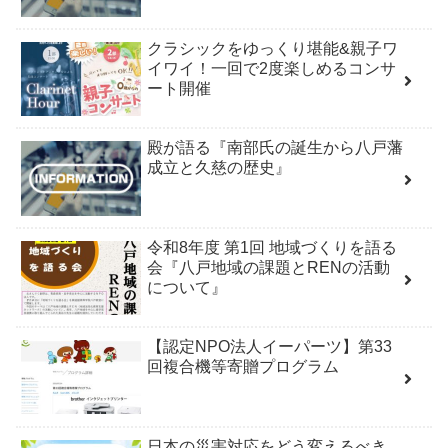
クラシックをゆっくり堪能&親子ワ
イワイ！一回で2度楽しめるコンサ
ート開催
殿が語る『南部氏の誕生から八戸藩
成立と久慈の歴史』
令和8年度 第1回 地域づくりを語る
会『八戸地域の課題とRENの活動
について』
【認定NPO法人イーパーツ】第33
回複合機等寄贈プログラム
日本の災害対応をどう変えるべき