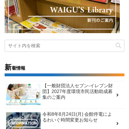
新
着情報
【一般財団法人セブン-イレブン財
団】2027年度環境市民活動助成募
集のご案内
令和8年8月24日(月) 会館停電によ
るわいぐ時間変更お知らせ