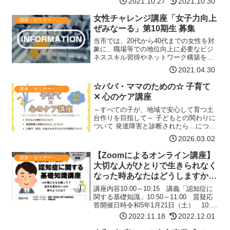
2021.10.27
2021.10.30
味がある方、どなたでも参加OK【こんな
方にオススメです！】 コロナ禍で思…
女性チャレンジ講座「女子力向上
講座・セミナー・表彰
【詳細はコチラ】
ぜみなーる」第10期生 募集
当市では、20代から40代までの女性を対
象に、職場等での地位向上に必要なビジ
ネススキル習得やネットワーク構築を目
的とした講座を開催しております。この
2021.04.30
たび、第10期生を次のとおり募集いたし
ますので、従業員の皆様の参加について
☆パパ・ママのための☆ 子育て
講座・セミナー・表彰
御検討くださいます…【詳細はコチラ】
✕ 心のケア講座
～すべての子が、地域で安心して育つ土
台作りを目指して～ 子どもとの関わりに
ついて 発達障害と診断されたら…につい
て 18歳で『自立』を迫られる子どもたち
2026.03.02
の現状についてなど日程2026年3月20日
(金)祝日開場10:00～開演10:30～終了…
【Zoomによるオンライン講座】
講座・セミナー・表彰
【詳細はコチラ】
大切な人がひとりで生きられなく
なった時あなたはどうしますか。
男性に知ってほしい！『認知症に
講座内容10:00～10:15 講義「認知症に
関する基礎知識講座』心が楽にな
関する基礎知識」10:50～11:00 質疑応
答開催日時令和5年1月21日（土） 10:00
る介護って？自分を責めない心の
～11:00講師鎌田 明美 先生(介護労働安
2022.11.18
2022.12.01
持ちようとは？
定センター健康ヘルスコンサルタント)対
象 仕事しながら介護…【詳細はコチラ】