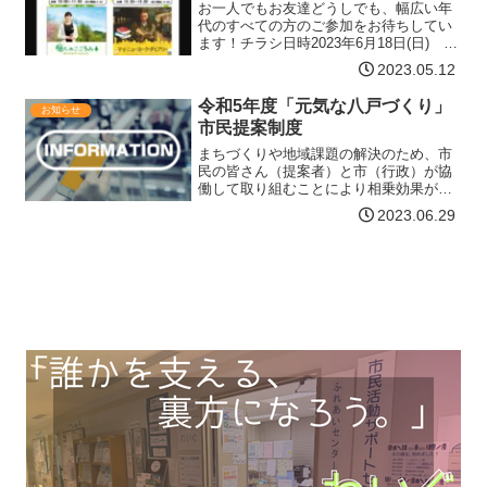
お一人でもお友達どうしでも、幅広い年
代のすべての方のご参加をお待ちしてい
ます！チラシ日時2023年6月18日(日)
10:00～15:20場所青森市中央三丁目17番1
2023.05.12
号アピオあおもり2階イベントホール参加
費・人数参加費無料午前・午後共に先
令和5年度「元気な八戸づくり」
お知らせ
着…【詳細はコチラ】
市民提案制度
まちづくりや地域課題の解決のため、市
民の皆さん（提案者）と市（行政）が協
働して取り組むことにより相乗効果が期
待できる事業の提案を募集します。対象
2023.06.29
事業（部門）市民提案制度には、次の2つ
の部門があります。自由提案部門市民か
ら の課題提起による事…【詳細はコチ
ラ】