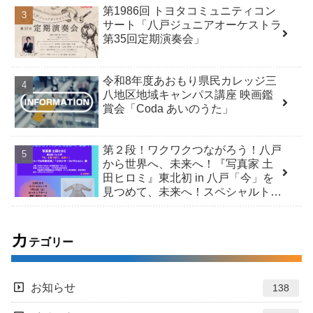
第1986回 トヨタコミュニティコン
サート「八戸ジュニアオーケストラ
第35回定期演奏会」
令和8年度あおもり県民カレッジ三
八地区地域キャンパス講座 映画鑑
賞会「Coda あいのうた」
第２段！ワクワクつながろう！八戸
から世界へ、未来へ！『写真家 土
田ヒロミ』東北初 in 八戸「今」を
見つめて、未来へ！スペシャルトー
ク＆市民交流 /「ヒロシマ・コレク
ション」展
カ
テゴリー
お知らせ
138