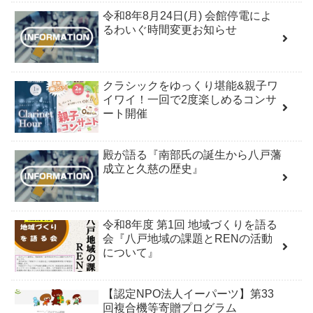
令和8年8月24日(月) 会館停電によ
るわいぐ時間変更お知らせ
クラシックをゆっくり堪能&親子ワ
イワイ！一回で2度楽しめるコンサ
ート開催
殿が語る『南部氏の誕生から八戸藩
成立と久慈の歴史』
令和8年度 第1回 地域づくりを語る
会『八戸地域の課題とRENの活動
について』
【認定NPO法人イーパーツ】第33
回複合機等寄贈プログラム