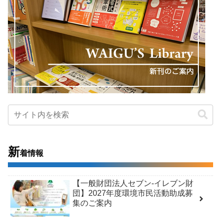
新
着情報
【一般財団法人セブン-イレブン財
団】2027年度環境市民活動助成募
集のご案内