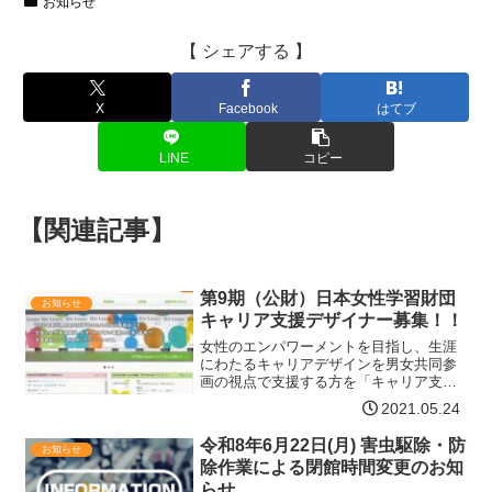
お知らせ
【 シェアする 】
X
Facebook
はてブ
LINE
コピー
【関連記事】
第9期（公財）日本女性学習財団
お知らせ
キャリア支援デザイナー募集！！
女性のエンパワーメントを目指し、生涯
にわたるキャリアデザインを男女共同参
画の視点で支援する方を「キャリア支援
デザイナー」として登録し、活動をサポ
2021.05.24
ートします！キャリアコンサルタント
や、企業・大学・女性関連施設・ハロー
令和8年6月22日(月) 害虫駆除・防
お知らせ
ワーク等で、女性のキャリア…【詳細は
除作業による閉館時間変更のお知
コチラ】
らせ