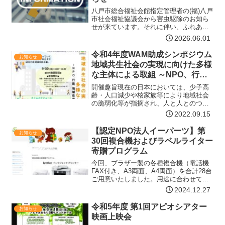
八戸市総合福祉会館指定管理者の(福)八戸
市社会福祉協議会から害虫駆除のお知ら
せが来ています。それに伴い、ふれあい
センターわいぐも開館時間を変更させて
2026.06.01
いただきます。ご不便をおかけいたしま
すが、ご理解のほどよろしくお願い申し
令和4年度WAM助成シンポジウム
お知らせ
上げます。害虫駆除日…【詳細はコチ
地域共生社会の実現に向けた多様
ラ】
な主体による取組 ～NPO、行
政、地域住民、企業による連携の
開催趣旨現在の日本においては、少子高
形～
齢・人口減少や核家族等により地域社会
の脆弱化等が指摘され、人と人とのつな
がりが希薄になっています。また、新型
2022.09.15
コロナウイルス感染症の流行により、
人々の孤独や孤立が深刻化する中で、
【認定NPO法人イーパーツ】第
お知らせ
「つながり」の重要性が改めて…【詳細
30回複合機およびラベルライター
はコチラ】
寄贈プログラム
今回、ブラザー製の各種複合機（電話機
FAX付き、A3両面、A4両面）を合計28台
ご用意いたしました。用途に合わせてお
選びいただけます。（全て未使用の新古
2024.12.27
品です）同時に、リユースPCおよびモニ
タも申請いただけます。寄贈目的 非営利
令和5年度 第1回アピオシアター
お知らせ
団体の情報化…【詳細はコチラ】
映画上映会