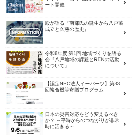
ート開催
殿が語る『南部氏の誕生から八戸藩
成立と久慈の歴史』
令和8年度 第1回 地域づくりを語る
会『八戸地域の課題とRENの活動
について』
【認定NPO法人イーパーツ】第33
回複合機等寄贈プログラム
日本の災害対応をどう変えるべき
か？ ～平時からのつながりが非常
時に活きる～