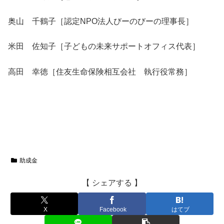
奥山 千鶴子［認定NPO法人びーのびーの理事長］
米田 佐知子［子どもの未来サポートオフィス代表］
高田 幸徳［住友生命保険相互会社 執行役常務］
助成金
【 シェアする 】
X
Facebook
はてブ