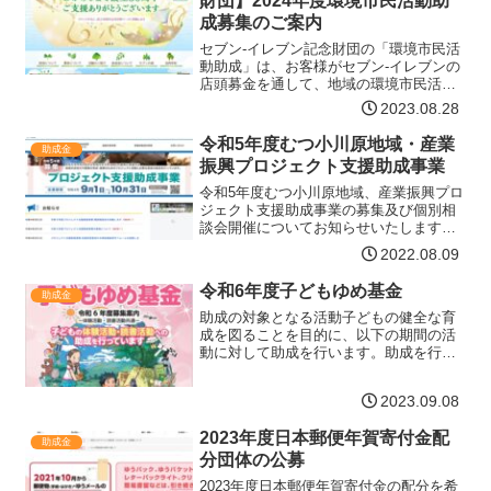
財団】2024年度環境市民活動助
成募集のご案内
セブン-イレブン記念財団の「環境市民活
動助成」は、お客様がセブン-イレブンの
店頭募金を通して、地域の環境市民活動
を支援する助成制度です。地域の環境問
2023.08.28
題を地域の市民が主体的に解決するため
に、さまざまな角度から支援し、市民主
令和5年度むつ小川原地域・産業
助成金
体の地域社会の実現を…【詳細はコチ
振興プロジェクト支援助成事業
ラ】
令和5年度むつ小川原地域、産業振興プロ
ジェクト支援助成事業の募集及び個別相
談会開催についてお知らせいたします。
募集の概要助成対象事業者県内の市町村
2022.08.09
及び地域団体、産業団体助成対象事業令
和5年4月1日から令和6年3月31日までに
令和6年度子どもゆめ基金
助成金
実施する次のいず…【詳細はコチラ】
助成の対象となる活動子どもの健全な育
成を図ることを目的に、以下の期間の活
動に対して助成を行います。助成を行う
対象期間令和６年４月１日（二次募集の
場合は 10 月１日）以降に開始し、令和
2023.09.08
７年３月 31 日までに終了する活動助成
の対象となる活動…【詳細はコチラ】
2023年度日本郵便年賀寄付金配
助成金
分団体の公募
2023年度日本郵便年賀寄付金の配分を希