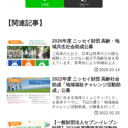
LINE
コピー
【関連記事】
2026年度 ニッセイ財団 高齢・地
助成金
域共生社会助成公募
ご高承のとおり、日本は世界のどの国も
経験したことのない超少子高齢社会を迎
えています。長寿化により65歳以上人口
は2043年まで増え続け、その後減少に転
2026.03.14
じるものの総人口減少とあいまって、そ
の割合は2070年には約39％の水準になる
2022年度 ニッセイ財団 高齢社会
助成金
ことが見込ま…【詳細はコチラ】
助成「地域福祉チャレンジ活動助
成」公募
「共に生きる地域コミュニティづくり」
を基本テーマに、下記の通り「地域福祉
チャレンジ活動助成」の募集を行ってお
ります。募集締切日2022年5月31日(火)募
2022.02.25
集の概要助成内容地域での継続的自立生
活を支えるシステム(地域包括ケアシステ
【一般財団法人セブン-イレブン
助成金
ム)展開等に…【詳細はコチラ】