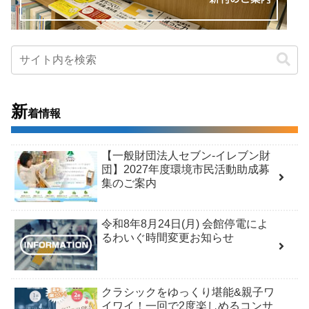
新
着情報
【一般財団法人セブン-イレブン財
団】2027年度環境市民活動助成募
集のご案内
令和8年8月24日(月) 会館停電によ
るわいぐ時間変更お知らせ
クラシックをゆっくり堪能&親子ワ
イワイ！一回で2度楽しめるコンサ