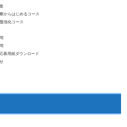
業
断からはじめるコース
盤強化コース
間
間
応募用紙ダウンロード
せ