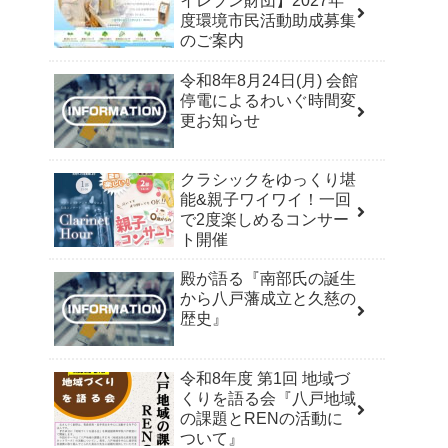
イレブン財団】2027年
度環境市民活動助成募集
のご案内
令和8年8月24日(月) 会館
停電によるわいぐ時間変
更お知らせ
クラシックをゆっくり堪
能&親子ワイワイ！一回
で2度楽しめるコンサー
ト開催
殿が語る『南部氏の誕生
から八戸藩成立と久慈の
歴史』
令和8年度 第1回 地域づ
くりを語る会『八戸地域
の課題とRENの活動に
ついて』