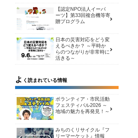
【認定NPO法人イーパ
ーツ】第33回複合機等寄
贈プログラム
日本の災害対応をどう変
えるべきか？ ～平時か
らのつながりが非常時に
活きる～
よ
く読まれている情報
ボランティア・市民活動
フェスティバル2026 ～
地域の魅力を再発見！～
みちのくリサイクル『フ
リーマーケット』情報