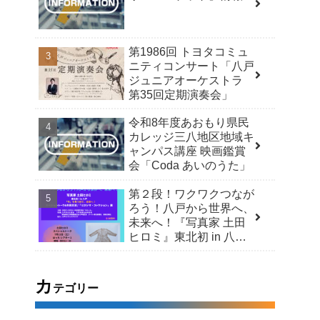
第1986回 トヨタコミュ
ニティコンサート「八戸
ジュニアオーケストラ
第35回定期演奏会」
令和8年度あおもり県民
カレッジ三八地区地域キ
ャンパス講座 映画鑑賞
会「Coda あいのうた」
第２段！ワクワクつなが
ろう！八戸から世界へ、
未来へ！『写真家 土田
ヒロミ』東北初 in 八戸
「今」を見つめて、未来
へ！スペシャルトーク＆
市民交流 /「ヒロシマ・
カ
テゴリー
コレクション」展