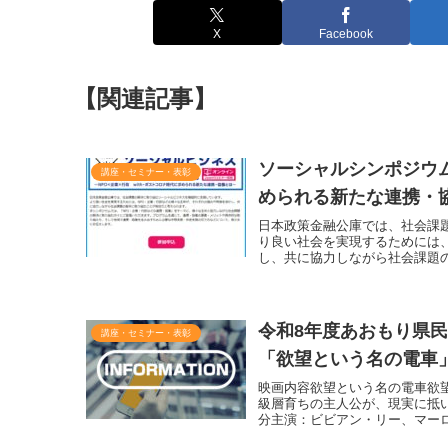
X
Facebook
【関連記事】
ソーシャルシンポジウム 
講座・セミナー・表彰
められる新たな連携・
日本政策金融公庫では、社会課
り良い社会を実現するためには
し、共に協力しながら社会課題
令和8年度あおもり県
講座・セミナー・表彰
「欲望という名の電車
映画内容欲望という名の電車欲
級層育ちの主人公が、現実に抵い、
分主演：ビビアン・リー、マー