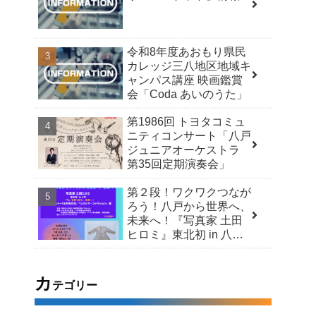
令和8年度あおもり県民
カレッジ三八地区地域キ
ャンパス講座 映画鑑賞
会「Coda あいのうた」
第1986回 トヨタコミュ
ニティコンサート「八戸
ジュニアオーケストラ
第35回定期演奏会」
第２段！ワクワクつなが
ろう！八戸から世界へ、
未来へ！『写真家 土田
ヒロミ』東北初 in 八戸
「今」を見つめて、未来
へ！スペシャルトーク＆
市民交流 /「ヒロシマ・
カ
テゴリー
コレクション」展