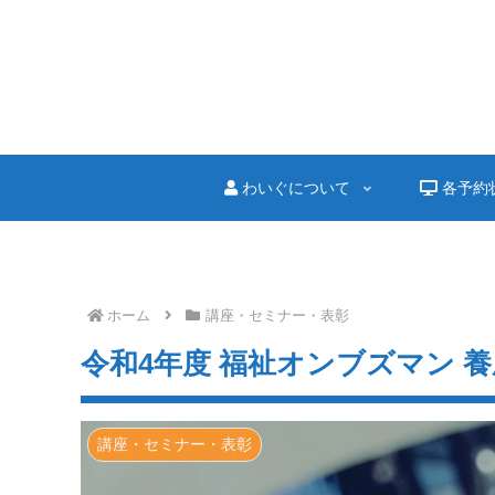
わいぐについて
各予約
ホーム
講座・セミナー・表彰
令和4年度 福祉オンブズマン 
講座・セミナー・表彰