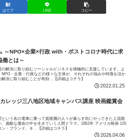
はてブ
LINE
コピー
～NPO×企業×行政 with・ポストコロナ時代に求
協働とは～
題の解決に取り組むソーシャルビジネスを積極的に支援しています。よ
、NPO・企業・行政などの様々な主体が、それぞれの強みや特徴を活か
の解決に取り組むことが有効…【詳細はコチラ】
2022.01.25
民カレッジ三八地区地域キャンパス講座 映画鑑賞会
」
望という名の電車に乗って貧困層の人々が暮らす街にやってきた上流階
過酷な運命の中を生きていく人間ドラマ。1952年 アメリカ映画 125
ロン・ブランド、キ…【詳細はコチラ】
2026.04.06