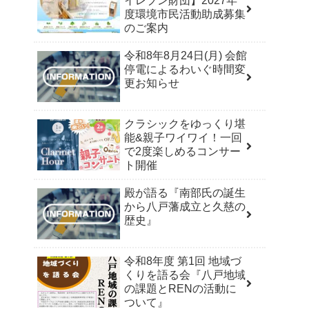
イレブン財団】2027年
度環境市民活動助成募集
のご案内
令和8年8月24日(月) 会館
停電によるわいぐ時間変
更お知らせ
クラシックをゆっくり堪
能&親子ワイワイ！一回
で2度楽しめるコンサー
ト開催
殿が語る『南部氏の誕生
から八戸藩成立と久慈の
歴史』
令和8年度 第1回 地域づ
くりを語る会『八戸地域
の課題とRENの活動に
ついて』