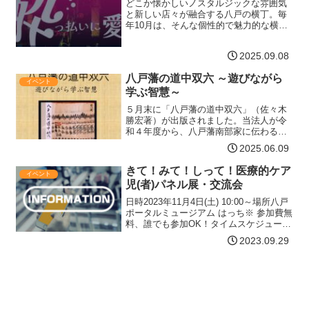
どこか懐かしいノスタルジックな雰囲気
ラ】
と新しい店々が融合する八戸の横丁。毎
年10月は、そんな個性的で魅力的な横丁
各所や中心街でさまざまなイベントを開
催！『八戸横丁月間 酔っ払いに愛を』と
2025.09.08
は？八戸の中心街には、昔ながらの路地
に小さな居酒屋や飲食…【詳細はコチ
八戸藩の道中双六 ～遊びながら
ラ】
イベント
学ぶ智慧～
５月末に「八戸藩の道中双六」（佐々木
勝宏著）が出版されました。当法人が令
和４年度から、八戸藩南部家に伝わる
「参勤交代道中双六」で楽しむイベント
2025.06.09
を毎年開催しており、双六に描かれてい
る八戸から東都（江戸）までの各マスの
きて！みて！しって！医療的ケア
イベント
解説を１冊の本にまとめたも…【詳細は
児(者)パネル展・交流会
コチラ】
日時2023年11月4日(土) 10:00～場所八戸
ポータルミュージアム はっち※ 参加費無
料、誰でも参加OK！タイムスケジュール
はっちひろば １F知ってほしい！
2023.09.29
10:00 開会10:00 パネル展
示：主に医療的ケア児(者)関連の事…【詳
細はコチラ】