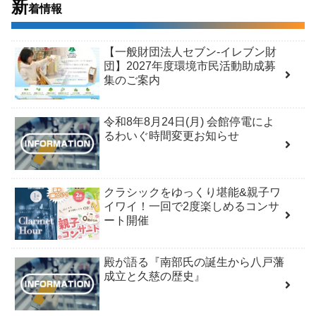
新
着情報
【一般財団法人セブン-イレブン財
団】2027年度環境市民活動助成募
集のご案内
令和8年8月24日(月) 会館停電によ
るわいぐ時間変更お知らせ
クラシックをゆっくり堪能&親子ワ
イワイ！一回で2度楽しめるコンサ
ート開催
殿が語る『南部氏の誕生から八戸藩
成立と久慈の歴史』