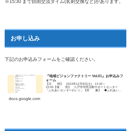
※15:30 まで自由交流タイム(名刺交換など)があります。
お申し込み
下記のお申込みフォームをご確認ください。
『地域ビジョンファクトリー Vol.01』お申込みフ
ォーム
【日 時】 2023年12月9日(土) 13:30～
15:00【場 所】 八戸市市民活動サポートセンター
『ふれあいセンターわいぐ』【対 象】 ◆ふれあいセ
ンターわいぐ登録団体 ◆市民活動・まちづくりに興味が
ある方 ◆若者がどんな事を…【詳細はコチラ】
docs.google.com