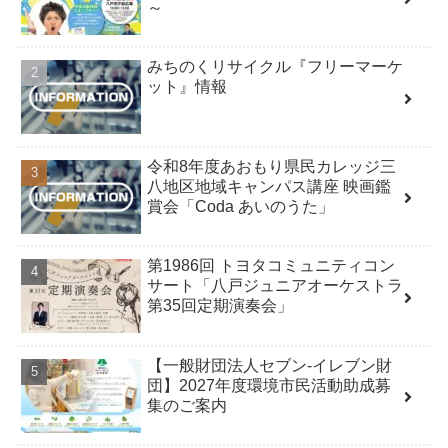
～
みちのくリサイクル『フリーマーケ
ット』情報
令和8年度あおもり県民カレッジ三
八地区地域キャンパス講座 映画鑑
賞会「Coda あいのうた」
第1986回 トヨタコミュニティコン
サート「八戸ジュニアオーケストラ
第35回定期演奏会」
【一般財団法人セブン-イレブン財
団】2027年度環境市民活動助成募
集のご案内