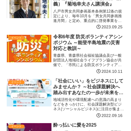
義）『菊地幸夫さん講演会』
八戸市男女共同参画基本条例第12条の規
定により、毎年10月を「男女共同参画推
進月間」と定め、重点的に啓発事業を実
施しています。講師菊地 幸夫さん（弁護
2023.09.25
士）◆プロフィール番町法律事務所。中
央大学法学部卒業。元司法研修所刑事弁
令和6年度 防災ボランティアシン
イベント
護教官。現在、社会…【詳細はコチラ】
ポジウム ～能登半島地震の災害
対応と教訓～
青森県、青森県社会福祉協議会及び一般
財団法人地域社会ライフプラン協会が共
催で、「市民による防災ボランティア」
をテーマに、ボランティア、行政関係
2024.10.11
者、住民等と共に、課題の共有、今後の
ボランティア活動の展開などを学ぶこと
「社会にいい」をビジネスにして
イベント
により、市民によるボランテ…【詳細は
みませんか？ ～社会課題解決へ
コチラ】
踏み出すあなたの一歩が未来をつ
くる～
地域活性化や環境配慮への意識の高まり
などをきっかけに、社会課題解決型ビジ
ネス(ソーシャルビジネス)に注目が集まっ
ています。また、社会的課題と経済的成
2022.09.16
長を両立させたい起業家が増えていま
す。本イベントでは、「社会にいいビジ
酔っ払いに愛を2025
イベント
ネス」をテーマに、支援…【詳細はコチ