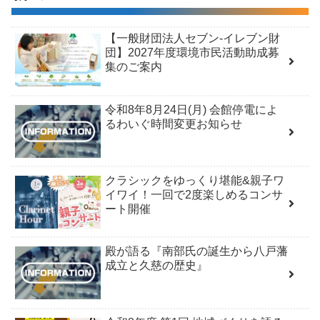
【一般財団法人セブン-イレブン財
団】2027年度環境市民活動助成募
集のご案内
令和8年8月24日(月) 会館停電によ
るわいぐ時間変更お知らせ
クラシックをゆっくり堪能&親子ワ
イワイ！一回で2度楽しめるコンサ
ート開催
殿が語る『南部氏の誕生から八戸藩
成立と久慈の歴史』