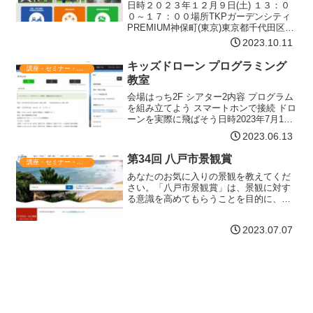
能な新しい地域づくり－
日時２０２３年１２月９日(土) １３：０
０～１７：００場所TKPガーデンシティ
PREMIUM神保町(東京)東京都千代田区神
田錦町３丁目２２ テラススクエア３階(会
2023.10.11
場参加+ｵﾝﾗｲﾝ配信）定員数オンライン参
加1,000名、会場参加100名程度…【詳細
キッズドローン プログラミング
講座・セミナー・表彰
はコチラ】
教室
会場はっち2F シアター2内容 プログラム
を組み立てよう スマートホンで接続 ドロ
ーンを実際に飛ばそう日時2023年7月1日
(土)・2日(日)1回目 9:30～10:30 2回目
2023.06.13
11:00～12:00 3回目13:30～14:30 4回
目…【詳細はコチラ】
第34回 八戸市景観賞
講座・セミナー・表彰
あなたのお気に入りの景観を教えてくだ
さい。「八戸市景観賞」は、景観に対す
る意識を高めてもらうことを目的に、市
民のみなさまからの推薦・応募をもとに
して、八戸のまちの魅力を創り出してい
2023.07.07
る景観・建築・広告・活動などを表彰す
るものです。応募について…【詳細はコ
チラ】