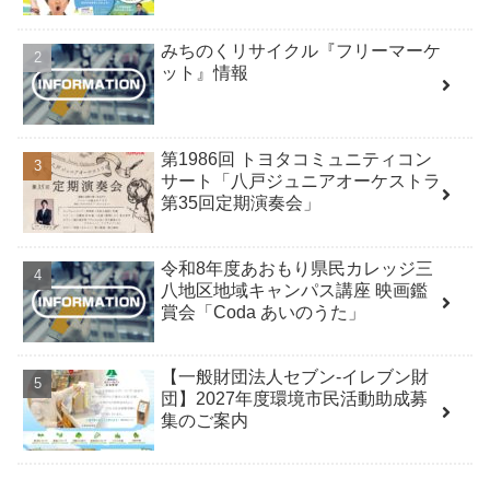
みちのくリサイクル『フリーマーケ
ット』情報
第1986回 トヨタコミュニティコン
サート「八戸ジュニアオーケストラ
第35回定期演奏会」
令和8年度あおもり県民カレッジ三
八地区地域キャンパス講座 映画鑑
賞会「Coda あいのうた」
【一般財団法人セブン-イレブン財
団】2027年度環境市民活動助成募
集のご案内