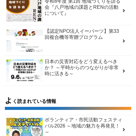
令和8年度 第1回 地域づくりを語る
会『八戸地域の課題とRENの活動
について』
【認定NPO法人イーパーツ】第33
回複合機等寄贈プログラム
日本の災害対応をどう変えるべき
か？ ～平時からのつながりが非常
時に活きる～
よ
く読まれている情報
ボランティア・市民活動フェスティ
バル2026 ～地域の魅力を再発見！
～