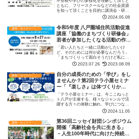
不登校や学びの多様化を理解して頂くと
ともに、フリースクールなどの社会資源
を知って頂くことを目的に講演会・研修
会などを開催しております。どなたでも
2024.05.08
参加できます。多くの方の参加をお待ち
しております。日時令和６年８月２４日
令和5年度 八戸圏域住民活動促進
講座・セミナー・表彰
(土) １３時３０分～１…【詳細はコチ
講座「協働のまちづくり研修会」
ラ】
若者が参加したくなる活動の作り
方 ～世代を超え、みんなと共に
「若い人たちと一緒に活動がしたいけ
まちづくり～
ど、そのためには何が必要なんだろう」
「まちづくりって面白そうだけど私に何
かできるのかな？」若者が参加しやすい
2023.07.26
2023.08.09
まちづくりについて、講演やワークショ
ップを通して一緒に考えてみませんか？
自分の成長のための「学び」をし
講座・セミナー・表彰
日時令和5年8月27日(日…【詳細はコチ
ませんか？第2回テラ小屋セミナ
ラ】
ー「『楽しさ』は体づくりか
ら！」
「テラ小屋セミナー」は、今ここねっと
ト八戸が主催する、様々なジャンルで活
躍する方々の体験に触れ、学びにつなげ
ていくことを主な目的とした定期セミナ
2024.11.05
ーです。等身大の体験談を聴いて・感じ
て、自分の成長のカンフル剤に！貴方の
第36回ニッセイ財団シンポジウム
講座・セミナー・表彰
前向きな第一歩として、ご…【詳細はコ
開催「高齢社会を共に生きる」
チラ】
－人生100年時代に向けた持続可