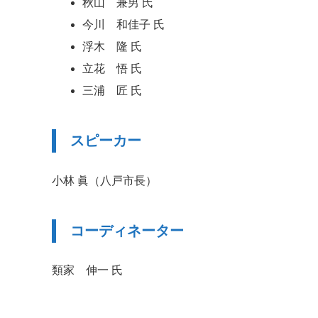
秋山 兼男 氏
今川 和佳子 氏
浮木 隆 氏
立花 悟 氏
三浦 匠 氏
スピーカー
小林 眞（八戸市長）
コーディネーター
類家 伸一 氏