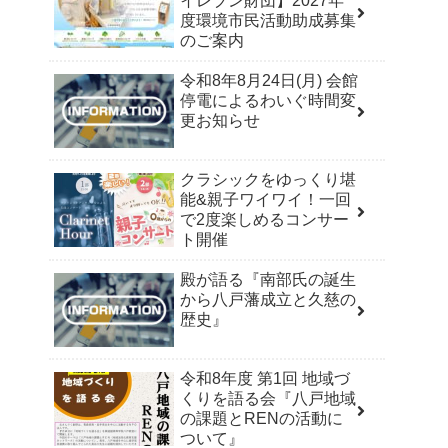
イレブン財団】2027年
度環境市民活動助成募集
のご案内
令和8年8月24日(月) 会館
停電によるわいぐ時間変
更お知らせ
クラシックをゆっくり堪
能&親子ワイワイ！一回
で2度楽しめるコンサー
ト開催
殿が語る『南部氏の誕生
から八戸藩成立と久慈の
歴史』
令和8年度 第1回 地域づ
くりを語る会『八戸地域
の課題とRENの活動に
ついて』