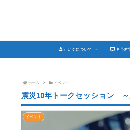
わいぐについて
各予約
ホーム
イベント
震災10年トークセッション 
イベント