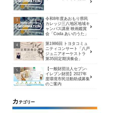
令和8年度あおもり県民
カレッジ三八地区地域キ
ャンパス講座 映画鑑賞
会「Coda あいのうた」
第1986回 トヨタコミュ
ニティコンサート「八戸
ジュニアオーケストラ
第35回定期演奏会」
【一般財団法人セブン-
イレブン財団】2027年
度環境市民活動助成募集
のご案内
カ
テゴリー