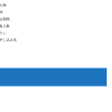
ち物
師
込期限
集人数
ラシ
申し込み先