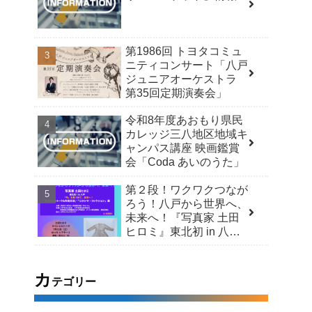
第1986回 トヨタコミュ
ニティコンサート「八戸
ジュニアオーケストラ
第35回定期演奏会」
令和8年度あおもり県民
カレッジ三八地区地域キ
ャンパス講座 映画鑑賞
会「Coda あいのうた」
第２段！ワクワクつなが
ろう！八戸から世界へ、
未来へ！『写真家 土田
ヒロミ』東北初 in 八戸
「今」を見つめて、未来
へ！スペシャルトーク＆
市民交流 /「ヒロシマ・
カ
テゴリー
コレクション」展