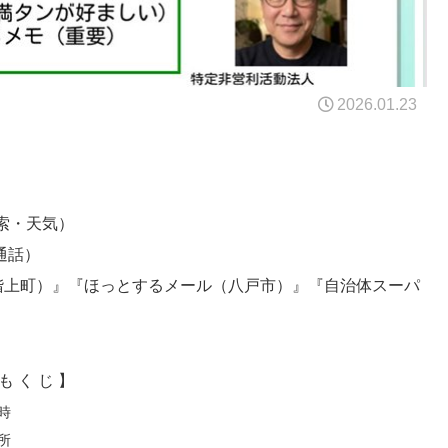
2026.01.23
検索・天気）
通話）
階上町）』『ほっとするメール（八戸市）』『自治体スーパ
も く じ 】
時
所