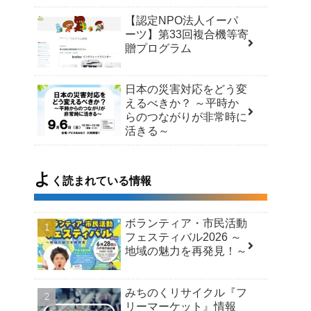
【認定NPO法人イーパ
ーツ】第33回複合機等寄
贈プログラム
日本の災害対応をどう変
えるべきか？ ～平時か
らのつながりが非常時に
活きる～
よ
く読まれている情報
ボランティア・市民活動
フェスティバル2026 ～
地域の魅力を再発見！～
みちのくリサイクル『フ
リーマーケット』情報