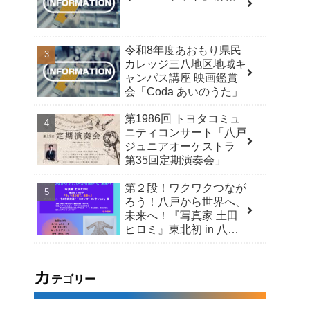
令和8年度あおもり県民
カレッジ三八地区地域キ
ャンパス講座 映画鑑賞
会「Coda あいのうた」
第1986回 トヨタコミュ
ニティコンサート「八戸
ジュニアオーケストラ
第35回定期演奏会」
第２段！ワクワクつなが
ろう！八戸から世界へ、
未来へ！『写真家 土田
ヒロミ』東北初 in 八戸
「今」を見つめて、未来
へ！スペシャルトーク＆
市民交流 /「ヒロシマ・
カ
テゴリー
コレクション」展