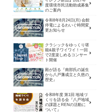
イレブン財団】2027年
度環境市民活動助成募集
のご案内
令和8年8月24日(月) 会館
停電によるわいぐ時間変
更お知らせ
クラシックをゆっくり堪
能&親子ワイワイ！一回
で2度楽しめるコンサー
ト開催
殿が語る『南部氏の誕生
から八戸藩成立と久慈の
歴史』
令和8年度 第1回 地域づ
くりを語る会『八戸地域
の課題とRENの活動に
ついて』