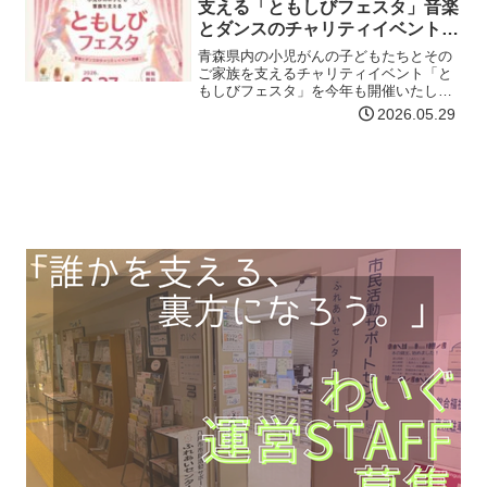
支える「ともしびフェスタ」音楽
とダンスのチャリティイベント開
催！
青森県内の小児がんの子どもたちとその
ご家族を支えるチャリティイベント「と
もしびフェスタ」を今年も開催いたしま
す。今年は、音楽やダンスのスペシャル
2026.05.29
ステージも。親子で楽しめるブース、お
かし釣りや、ぬりえ、工作コーナーも予
定しています。お子さまか…【詳細はコ
チラ】