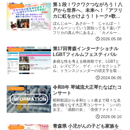
える人 1チーム4名以上で申込みでき…
第１段！ワクワクつながろう！八
イベント
【詳細はコチラ】
戸から世界へ、未来へ！「アフリ
カに虹をかけよう！トーク×歌ラ
イブ×みんなで交流♪」
ぼんじゅー、あさか～？ じゃんぼ～！
カメルーンっていう国知ってる？遠いア
フリカの真ん中にあるよ。「カメルーン
の留学生と日本の家族や友だちとの出会
2026.05.08
いから生まれた本当にあった体験～愛と
希望のリレイ」（※詳細は下の「内容」
第17回青森インターナショナル
イベント
をご覧ください）を八戸の…【詳細はコ
LGBTフィルムフェスティバル
チラ】
多様な性を考える映画祭です。LGBTと
は、レズビアン、ゲイ、バイセクシュア
ル、トランスジェンダーの頭文字を取っ
たもので、セクシュアルマイノリティ
2024.06.05
（性的少数者）の総称として一般的に使
われています。LGBT映画を通して、人権
令和8年 琴城流大正琴たなばたコ
イベント
を考え、あらゆる人々…【詳細はコチ
ンサート
ラ】
昭和歌謡から令和ヒット曲まで様々な名
曲が織りなす大正琴コンサート「シバの
女王」「函館の女」「倍倍ファイト！」
「ふたりの大阪」「夏祭り」「TRUTH」
2026.06.10
「八戸小唄」「想い出の九十九里浜」
他名曲の数々をお楽しみください日時令
青森県 小児がんの子ども家族を
イベント
和8年7月5日(日)…【詳細はコチラ】