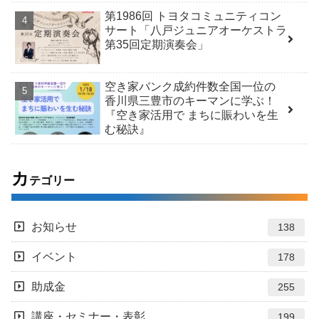
第1986回 トヨタコミュニティコン
サート「八戸ジュニアオーケストラ
第35回定期演奏会」
空き家バンク成約件数全国一位の
香川県三豊市のキーマンに学ぶ！
『空き家活用で まちに賑わいを生
む秘訣』
カ
テゴリー
お知らせ
138
イベント
178
助成金
255
講座・セミナー・表彰
199