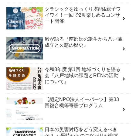
クラシックをゆっくり堪能&親子ワ
イワイ！一回で2度楽しめるコンサ
ート開催
殿が語る『南部氏の誕生から八戸藩
成立と久慈の歴史』
令和8年度 第1回 地域づくりを語る
会『八戸地域の課題とRENの活動
について』
【認定NPO法人イーパーツ】第33
回複合機等寄贈プログラム
日本の災害対応をどう変えるべき
か？ ～平時からのつながりが非常