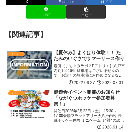
X
Facebook
はてブ
LINE
コピー
【関連記事】
【夏休み】よくばり体験！！ た
イベント
たみのいぐさでサマーリース作り
場所【まちぐみラボ２Fアトリエ】八戸市
内丸1-3-16※ 駐車場はございませんの
で、お近くの駐車場にお停めになるなど
してお越しください。日時 7月23日
2022.06.27
2022.07.01
（土） 14:00～ 7月24日（日） 10:00
～参加費500円申し込みチラシのQRコ…
健遊舎イベント開催のお知らせ
イベント
【詳細はコチラ】
『ながぐつホッケー参加者募
集！』
開催日2026年2月22日（土） 15:30～
17:00会場フラットアリーナ八戸内容 長
靴ホッケー体験 ミニゲーム（4対4の試合
を数試合）参加条件 小学生以上の人 たの
2026.01.14
しくあそべる人、借りる道具を大事に使