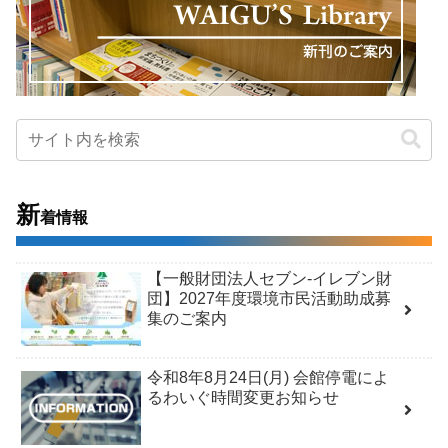
新
着情報
【一般財団法人セブン-イレブン財
団】2027年度環境市民活動助成募
集のご案内
令和8年8月24日(月) 会館停電によ
るわいぐ時間変更お知らせ