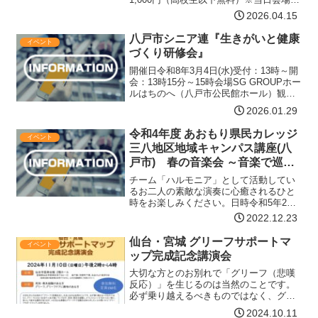
付にてお支払いください。チラシ下記リ
2026.04.15
ンクをご確認ください。主催・お問い合
わせ八戸ジャズ楽団Mail：hachi…【詳細
八戸市シニア連『生きがいと健康
イベント
はコチラ】
づくり研修会』
開催日令和8年3月4日(水)受付：13時～開
会：13時15分～15時会場SG GROUPホー
ルはちのへ（八戸市公民館ホール）観覧
対象 シニアクラブ会員 会員以外の方人数
2026.01.29
300名 ※参加無料スケジュール第１部
13:25～14:05 シニアファ…【詳細はコ
令和4年度 あおもり県民カレッジ
イベント
チラ】
三八地区地域キャンパス講座(八
戸市) 春の音楽会 ～音楽で巡る
世界一周～
チーム「ハルモニア」として活動してい
るお二人の素敵な演奏に心癒されるひと
時をお楽しみください。日時令和5年2月2
日(木) 14:00～15:30場所八戸ポータルミ
2022.12.23
ュージアムはっち シアター2（八戸市三
日町11-1）定員50名（要申込・先着順…
仙台・宮城 グリーフサポートマ
イベント
【詳細はコチラ】
ップ完成記念講演会
大切な方とのお別れで「グリーフ（悲嘆
反応）」を生じるのは当然のことです。
必ず乗り越えるべきものではなく、グリ
ーフとともに生活や人生が続いていきま
2024.10.11