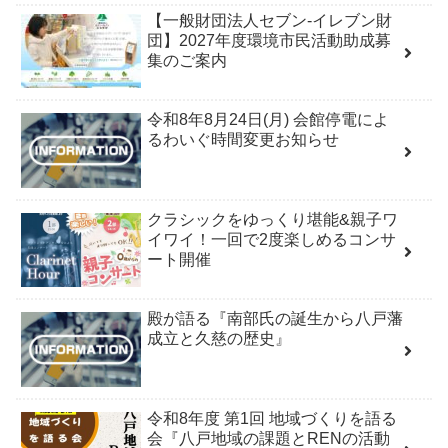
【一般財団法人セブン-イレブン財
団】2027年度環境市民活動助成募
集のご案内
令和8年8月24日(月) 会館停電によ
るわいぐ時間変更お知らせ
クラシックをゆっくり堪能&親子ワ
イワイ！一回で2度楽しめるコンサ
ート開催
殿が語る『南部氏の誕生から八戸藩
成立と久慈の歴史』
令和8年度 第1回 地域づくりを語る
会『八戸地域の課題とRENの活動