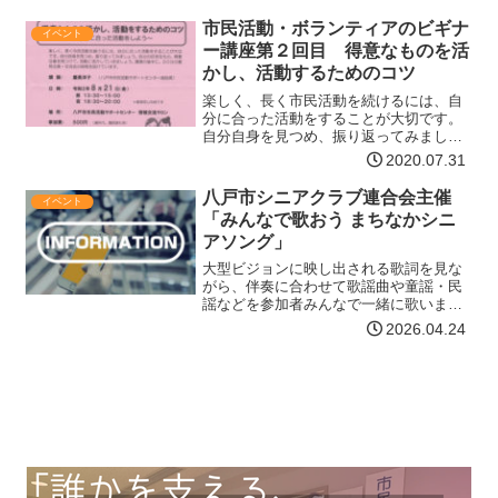
す。死別・喪失を経験し、どうしたらい
いか分からない時に、安心して話せる場
市民活動・ボランティアのビギナ
イベント
所があります。心を支え…【詳細はコチ
ー講座第２回目 得意なものを活
ラ】
かし、活動するためのコツ
楽しく、長く市民活動を続けるには、自
分に合った活動をすることが大切です。
自分自身を見つめ、振り返ってみましょ
う。自分の好きなもの、得意な事を見つ
2020.07.31
けて、活動に活かしましょう。講演の後
半に、30分の意見交換・交流会の時間を
八戸市シニアクラブ連合会主催
イベント
設けています。講師慶長…【詳細はコチ
「みんなで歌おう まちなかシニ
ラ】
アソング」
大型ビジョンに映し出される歌詞を見な
がら、伴奏に合わせて歌謡曲や童謡・民
謡などを参加者みんなで一緒に歌います♪
日にち・会場① 6月25日（木） まちな
2026.04.24
か広場「マチニワ」② 8月6日（木） ポ
ータルミュージアム「はっち」③ 10月29
日（木）…【詳細はコチラ】