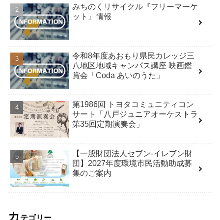
みちのくリサイクル『フリーマーケ
ット』情報
令和8年度あおもり県民カレッジ三
八地区地域キャンパス講座 映画鑑
賞会「Coda あいのうた」
第1986回 トヨタコミュニティコン
サート「八戸ジュニアオーケストラ
第35回定期演奏会」
【一般財団法人セブン-イレブン財
団】2027年度環境市民活動助成募
集のご案内
カ
テゴリー