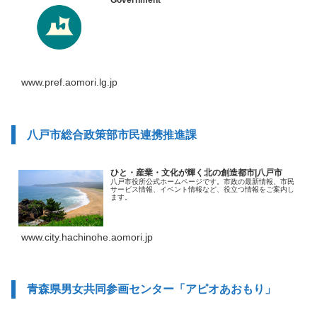
www.pref.aomori.lg.jp
八戸市総合政策部市民連携推進課
ひと・産業・文化が輝く北の創造都市|八戸市
八戸市役所公式ホームページです。市政の最新情報、市民
サービス情報、イベント情報など、役立つ情報をご案内し
ます。
www.city.hachinohe.aomori.jp
青森県男女共同参画センター「アピオあおもり」