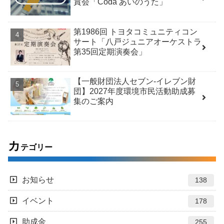
賞会「Coda あいのうた」
第1986回 トヨタコミュニティコン
サート「八戸ジュニアオーケストラ
第35回定期演奏会」
【一般財団法人セブン-イレブン財
団】2027年度環境市民活動助成募
集のご案内
カ
テゴリー
お知らせ
138
イベント
178
助成金
255