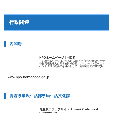
行政関連
内閣府
NPOホームページ | 内閣府
このホームページは、NPO法人制度や手続きの解説、特定
非営利活動法人に関する情報公開、ボランティア団体のイ
ベント情報の提供等を目的として、内閣府政策統括官(共
生・共助担当)付参事官(市民活動促進担当)が運営しており
ます。
www.npo-homepage.go.jp
青森県環境生活部県民生活文化課
青森県庁ウェブサイト Aomori Prefectural
Government