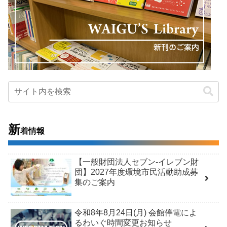
新
着情報
【一般財団法人セブン-イレブン財
団】2027年度環境市民活動助成募
集のご案内
令和8年8月24日(月) 会館停電によ
るわいぐ時間変更お知らせ