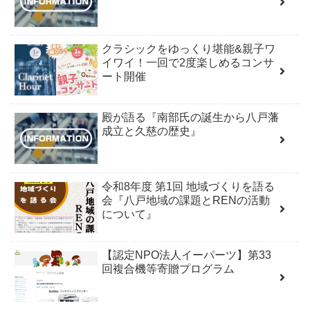
クラシックをゆっくり堪能&親子ワ
イワイ！一回で2度楽しめるコンサ
ート開催
殿が語る『南部氏の誕生から八戸藩
成立と久慈の歴史』
令和8年度 第1回 地域づくりを語る
会『八戸地域の課題とRENの活動
について』
【認定NPO法人イーパーツ】第33
回複合機等寄贈プログラム