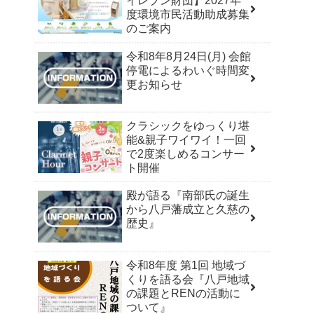
イレブン財団】2027年
度環境市民活動助成募集
のご案内
令和8年8月24日(月) 会館
停電によるわいぐ時間変
更お知らせ
クラシックをゆっくり堪
能&親子ワイワイ！一回
で2度楽しめるコンサー
ト開催
殿が語る『南部氏の誕生
から八戸藩成立と久慈の
歴史』
令和8年度 第1回 地域づ
くりを語る会『八戸地域
の課題とRENの活動に
ついて』