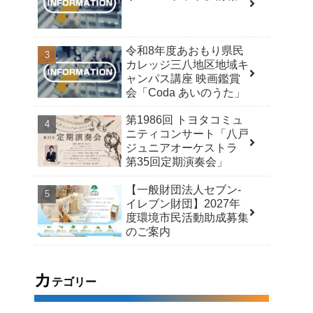
令和8年度あおもり県民
カレッジ三八地区地域キ
ャンパス講座 映画鑑賞
会「Coda あいのうた」
第1986回 トヨタコミュ
ニティコンサート「八戸
ジュニアオーケストラ
第35回定期演奏会」
【一般財団法人セブン-
イレブン財団】2027年
度環境市民活動助成募集
のご案内
カ
テゴリー