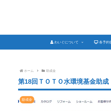
わいぐについて
各予約
ホーム
助成金
第18回ＴＯＴＯ水環境基金助成
助成金