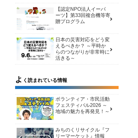
【認定NPO法人イーパ
ーツ】第33回複合機等寄
贈プログラム
日本の災害対応をどう変
えるべきか？ ～平時か
らのつながりが非常時に
活きる～
よ
く読まれている情報
ボランティア・市民活動
フェスティバル2026 ～
地域の魅力を再発見！～
みちのくリサイクル『フ
リーマーケット』情報