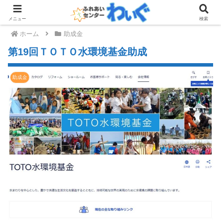
メニュー
検索
ホーム
助成金
第19回ＴＯＴＯ水環境基金助成
助成金