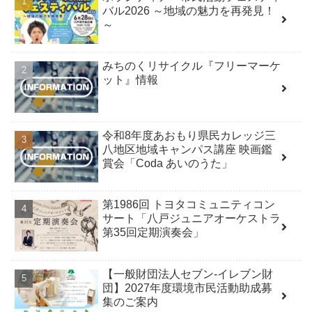
バル2026 ～地域の魅力を再発見！
～
みちのくリサイクル『フリーマーケ
ット』情報
令和8年度あおもり県民カレッジ三
八地区地域キャンパス講座 映画鑑
賞会「Coda あいのうた」
第1986回 トヨタコミュニティコン
サート「八戸ジュニアオーケストラ
第35回定期演奏会」
【一般財団法人セブン-イレブン財
団】2027年度環境市民活動助成募
集のご案内