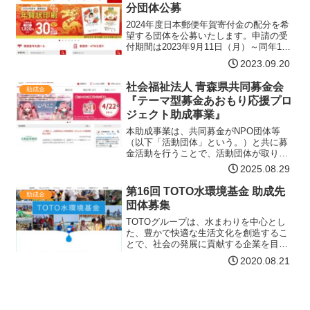
分団体公募
2024年度日本郵便年賀寄付金の配分を希
望する団体を公募いたします。申請の受
付期間は2023年9月11日（月）～同年11
月2日（木）（当日消印有効）です。詳し
2023.09.20
くは以下の資料をご覧ください。多くの
皆さまからの申請をお待ちしておりま
社会福祉法人 青森県共同募金会
助成金
す。助成分野…【詳細はコチラ】
『テーマ型募金あおもり応援プロ
ジェクト助成事業』
本助成事業は、共同募金がNPO団体等
（以下「活動団体」という。）と共に募
金活動を行うことで、活動団体が取り組
んでいる、地域の福祉課題等を解決する
2025.08.29
事業（以下「課題解決事業」という。）
を広く周知するとともに、寄付者の共感
第16回 TOTO水環境基金 助成先
助成金
や賛同に基づく寄付金によ…【詳細はコ
団体募集
チラ】
TOTOグループは、水まわりを中心とし
た、豊かで快適な生活文化を創造するこ
とで、社会の発展に貢献する企業を目指
していきます。持続可能な世界の実現の
2020.08.21
ためには、TOTOグループの果たすべき
役割である節水技術の追求とともに地域
の事情に精通し、地域…【詳細はコチ
ラ】