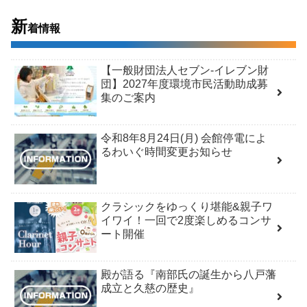
新
着情報
【一般財団法人セブン-イレブン財
団】2027年度環境市民活動助成募
集のご案内
令和8年8月24日(月) 会館停電によ
るわいぐ時間変更お知らせ
クラシックをゆっくり堪能&親子ワ
イワイ！一回で2度楽しめるコンサ
ート開催
殿が語る『南部氏の誕生から八戸藩
成立と久慈の歴史』