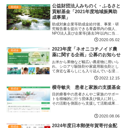
公益財団法人みちのく・ふるさと
助成金
貢献基金「2021年度地域振興助
成事業」
助成対象企業等助成金給付後、事業・研
究報告書を提出できる青森県内の個人、
NPO法人及び企業等(過去3年以内に当財
団の助成金交付を受けていない企業等)助
2020.05.02
成対象事業 将来性の高い新規性、独自性
のある事業 独自の技術やアイディアを活
2023年度「ネオニコチノイド農
助成金
かした新商品の…【詳細はコチラ】
薬に関する企画」公募のお知らせ
お米から果物など幅広い農産物に用いら
れ、シロアリ駆除剤や家庭用殺虫剤とし
て身近な暮らしにも入り込んでいる浸透
性殺虫剤（ネオニコチノイドおよびフィ
2022.12.15
プロニル）――。近年の急速な研究の進
展により、環境中での持続的な慢性曝露
横寺敏夫 患者と家族の支援基金
助成金
による無脊椎動物への時間…【詳細はコ
チラ】
目的療養中の患者さんやご家族のサポー
トを積極的に行う団体及び個人に対し、
その活動を側面から支援して活動成果の
助長奨励の一助とすることで、患者さん
やご家族の不安や苦しみが少しでも減
2020.08.06
り、笑顔が増える事を目的としていま
す。助成対象日本国内において…【詳細
2024年度日本郵便年賀寄付金配
はコチラ】
助成金