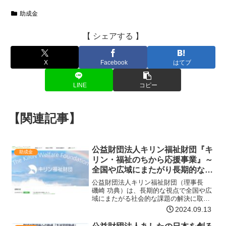
助成金
【 シェアする 】
X
Facebook
はてブ
LINE
コピー
【関連記事】
公益財団法人キリン福祉財団『キ
助成金
リン・福祉のちから応援事業』～
全国や広域にまたがり長期的な視
点で福祉の向上を目指す団体を応
公益財団法人キリン福祉財団（理事長
援するプログラム～
磯崎 功典）は、長期的な視点で全国や広
域にまたがる社会的な課題の解決に取り
組むボランティア活動を応援する「キリ
2024.09.13
ン・福祉のちから開拓事業」の募集要綱
を決定しましたので、下記の通りご案内