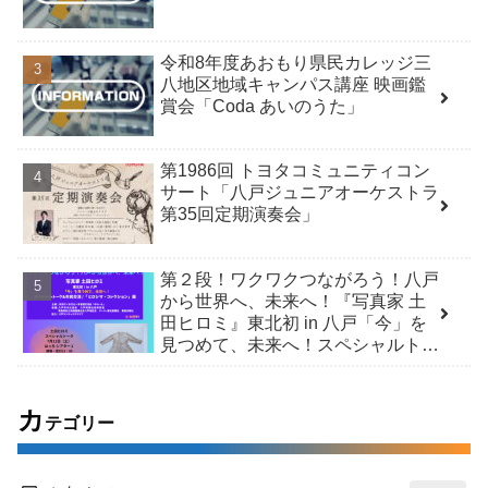
令和8年度あおもり県民カレッジ三
八地区地域キャンパス講座 映画鑑
賞会「Coda あいのうた」
第1986回 トヨタコミュニティコン
サート「八戸ジュニアオーケストラ
第35回定期演奏会」
第２段！ワクワクつながろう！八戸
から世界へ、未来へ！『写真家 土
田ヒロミ』東北初 in 八戸「今」を
見つめて、未来へ！スペシャルトー
ク＆市民交流 /「ヒロシマ・コレク
ション」展
カ
テゴリー