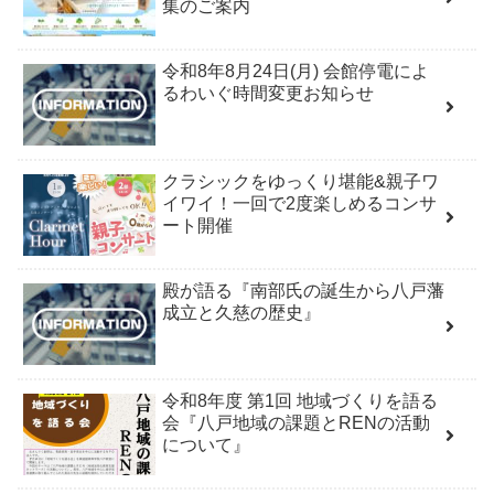
集のご案内
令和8年8月24日(月) 会館停電によ
るわいぐ時間変更お知らせ
クラシックをゆっくり堪能&親子ワ
イワイ！一回で2度楽しめるコンサ
ート開催
殿が語る『南部氏の誕生から八戸藩
成立と久慈の歴史』
令和8年度 第1回 地域づくりを語る
会『八戸地域の課題とRENの活動
について』