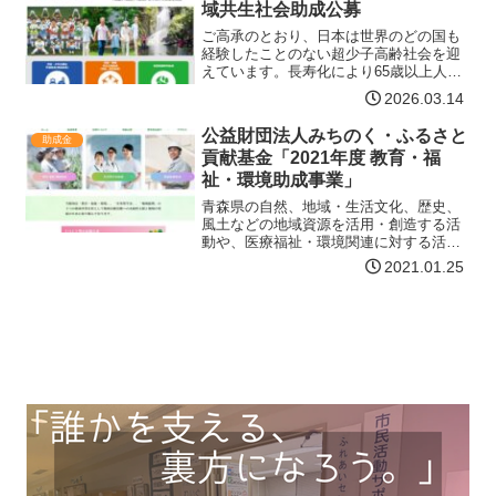
域共生社会助成公募
ご高承のとおり、日本は世界のどの国も
経験したことのない超少子高齢社会を迎
えています。長寿化により65歳以上人口
は2043年まで増え続け、その後減少に転
2026.03.14
じるものの総人口減少とあいまって、そ
の割合は2070年には約39％の水準になる
公益財団法人みちのく・ふるさと
助成金
ことが見込ま…【詳細はコチラ】
貢献基金「2021年度 教育・福
祉・環境助成事業」
青森県の自然、地域・生活文化、歴史、
風土などの地域資源を活用・創造する活
動や、医療福祉・環境関連に対する活動
に対して、必要な費用を助成します。助
2021.01.25
成対象企業等原則として1年以上の継続
的、組織的活動実績があり、助成金給付
後、活動・研究報告書を提…【詳細はコ
チラ】