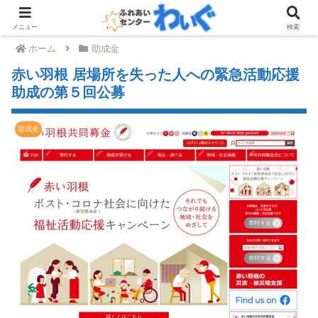
メニュー
検索
ホーム
助成金
赤い羽根 居場所を失った人への緊急活動応援
助成の第５回公募
助成金