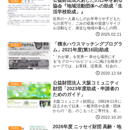
公益財団法人あしたの日本を創る
助成金
申し上げます。なお、本…【詳細はコチ
協会『地域活動団体への助成「生
ラ】
活学校助成」』
近所の一人暮らしのお年寄りや子どもた
ちの見守り、ごみの収集や資源リサイク
ル活動など、身近な地域や暮らしの問題
に取り組むグループの皆さま、生活学校
2025.02.21
に参加してみませんか？生活学校の趣旨
に賛同し、参加を希望する地域活動団体
「積水ハウスマッチングプログラ
助成金
の募集を行い、審査のうえ…【詳細はコ
ム」2021年度(第16回)助成
チラ】
”「わが家」を世界一 幸せな場所にす
る”をグローバルビジョンに掲げる積水グ
ループでは、お客様、従業員、社会の
「幸せ」を最大化するため、会社と従業
2020.12.04
員の共同寄附制度「積水ハウスマッチン
グプログラム」を実施しています。ESG
公益財団法人 大阪コミュニティ
助成金
経営のSocialの活…【詳細はコチラ】
財団「2023年度助成・申請者の
ためのガイド」
大阪コミュニティ財団は、1991年11月に
設立されて以来、一般市民や企業・団体
からの「志」のこもったご寄付を、名前
を付けた基金のかたちでお受けし、その
2022.10.20
お志に沿った活動を行っておられる団体
等に助成してまいりました。その件数
2026年度 ニッセイ財団 高齢・地
助成金
は、これまでに、約3…【詳細はコチラ】