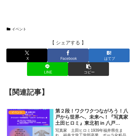
イベント
【 シェアする 】
X
Facebook
はてブ
LINE
コピー
【関連記事】
第２段！ワクワクつながろう！八
イベント
戸から世界へ、未来へ！『写真家
土田ヒロミ』東北初 in 八戸
「今」を見つめて、未来へ！スペ
写真家 土田ヒロミ1939年福井県生ま
シャルトーク＆市民交流 /「ヒロ
れ。福井大学工学部卒業。ポーラ化粧品