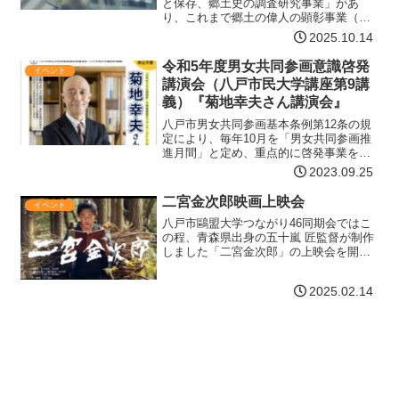
と保存、郷土史の調査研究事業」があ
り、これまで郷土の偉人の顕彰事業（共
催）や八戸藩南部家に伝わる「参勤交代
2025.10.14
道中双六」の体験会、「歴史講座」を実
施して参りました。今年度は過去２回の
令和5年度男女共同参画意識啓発
イベント
講演会を踏まえ、実際に現地…【詳細は
講演会（八戸市民大学講座第9講
コチラ】
義）『菊地幸夫さん講演会』
八戸市男女共同参画基本条例第12条の規
定により、毎年10月を「男女共同参画推
進月間」と定め、重点的に啓発事業を実
施しています。講師菊地 幸夫さん（弁護
2023.09.25
士）◆プロフィール番町法律事務所。中
央大学法学部卒業。元司法研修所刑事弁
二宮金次郎映画上映会
イベント
護教官。現在、社会…【詳細はコチラ】
八戸市鷗盟大学つながり46同期会ではこ
の程、青森県出身の五十嵐 匠監督が制作
しました「二宮金次郎」の上映会を開催
致します。二宮金次郎の話は、稲盛 和夫
氏をはじめとして、渋沢 栄一氏、松下 幸
2025.02.14
之助氏、土光 敏夫氏、ピーター・F・ド
ラッカー氏等…【詳細はコチラ】