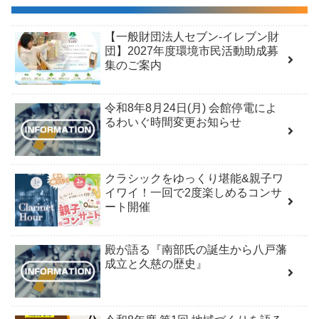
【一般財団法人セブン-イレブン財
団】2027年度環境市民活動助成募
集のご案内
令和8年8月24日(月) 会館停電によ
るわいぐ時間変更お知らせ
クラシックをゆっくり堪能&親子ワ
イワイ！一回で2度楽しめるコンサ
ート開催
殿が語る『南部氏の誕生から八戸藩
成立と久慈の歴史』