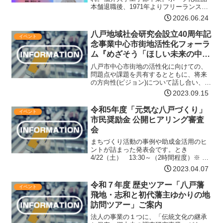
本舗退職後、1971年よりフリーランス
シマ・コレクション」展
に。高度成長・バブル期、祝礼や土着文
2026.06.24
化など変容する日本、境をめぐるベルリ
ン、イスラエルなど世界をテーマに撮
八戸地域社会研究会設立40周年記
イベント
影。「自閉空間」（‘7…【詳細はコチ
念事業中心市街地活性化フォーラ
ラ】
ム『めざそう「ほしい未来の中心
市街地」』
八戸市中心市街地の活性化に向けての、
問題点や課題を共有するとともに、将来
の方向性(ビジョン)について話し合い、そ
の実現の可能性を探ります。日時令和5年
2023.09.15
9月30日(土) 14:00～16:30会場八戸ポー
タルミュージアムはっち １階 シアター…
令和5年度「元気な八戸づくり」
イベント
【詳細はコチラ】
市民奨励金 公開ヒアリング審査
会
まちづくり活動の事例や助成金活用のヒ
ントが詰まった発表会です。とき
4/22（土） 13:30～（2時間程度）※ 申
込不要ところ八戸ポータブルミュージア
2023.04.07
ムはっち 1F はっちひろば※ 開場の
「はっち」には駐車場がございませんの
令和７年度 歴史ツアー「八戸藩
イベント
で、近くの駐車場…【詳細はコチラ】
飛地・志和と初代藩主ゆかりの地
訪問ツアー」ご案内
法人の事業の１つに、「伝統文化の継承