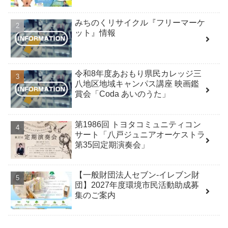
みちのくリサイクル『フリーマーケ
ット』情報
令和8年度あおもり県民カレッジ三
八地区地域キャンパス講座 映画鑑
賞会「Coda あいのうた」
第1986回 トヨタコミュニティコン
サート「八戸ジュニアオーケストラ
第35回定期演奏会」
【一般財団法人セブン-イレブン財
団】2027年度環境市民活動助成募
集のご案内