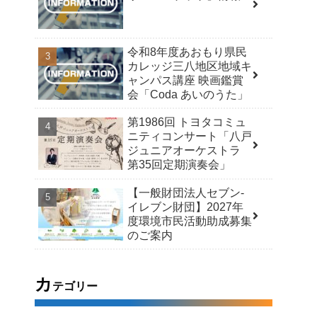
令和8年度あおもり県民
カレッジ三八地区地域キ
ャンパス講座 映画鑑賞
会「Coda あいのうた」
第1986回 トヨタコミュ
ニティコンサート「八戸
ジュニアオーケストラ
第35回定期演奏会」
【一般財団法人セブン-
イレブン財団】2027年
度環境市民活動助成募集
のご案内
カ
テゴリー