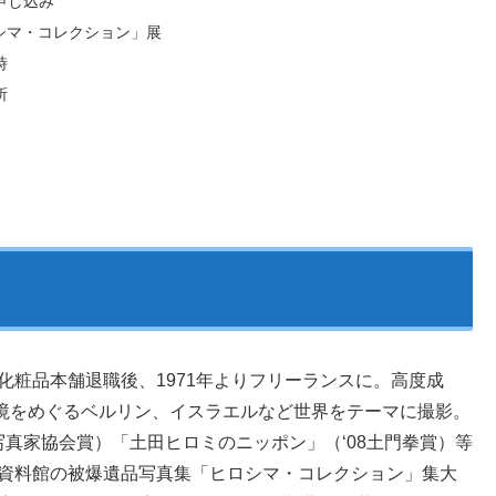
申し込み
シマ・コレクション」展
時
所
化粧品本舗退職後、1971年よりフリーランスに。高度成
境をめぐるベルリン、イスラエルなど世界をテーマに撮影。
本写真家協会賞）「土田ヒロミのニッポン」（‘08土門拳賞）等
念資料館の被爆遺品写真集「ヒロシマ・コレクション」集大