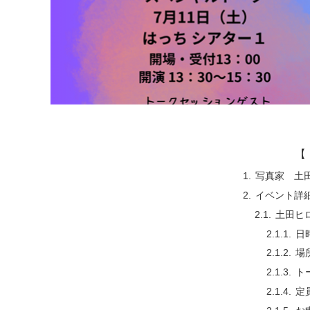
【 
写真家 土
イベント詳
土田ヒ
日
場
ト
定