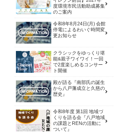
イレブン財団】2027年
度環境市民活動助成募集
のご案内
令和8年8月24日(月) 会館
停電によるわいぐ時間変
更お知らせ
クラシックをゆっくり堪
能&親子ワイワイ！一回
で2度楽しめるコンサー
ト開催
殿が語る『南部氏の誕生
から八戸藩成立と久慈の
歴史』
令和8年度 第1回 地域づ
くりを語る会『八戸地域
の課題とRENの活動に
ついて』