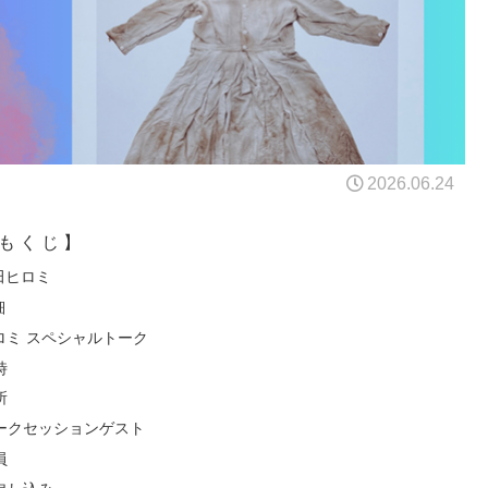
2026.06.24
も く じ 】
田ヒロミ
細
ロミ スペシャルトーク
時
所
ークセッションゲスト
員