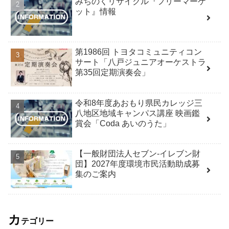
みちのくリサイクル『フリーマーケ
ット』情報
第1986回 トヨタコミュニティコン
サート「八戸ジュニアオーケストラ
第35回定期演奏会」
令和8年度あおもり県民カレッジ三
八地区地域キャンパス講座 映画鑑
賞会「Coda あいのうた」
【一般財団法人セブン-イレブン財
団】2027年度環境市民活動助成募
集のご案内
カ
テゴリー