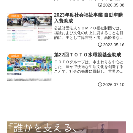
るために、必要な費用を助成します。※
2026.05.08
申請にあたっては、事前エントリーが必
要です。助成対象者青森県内の個人、
2023年度社会福祉事業 自動車購
助成金
NPO法人および企業等で助…【詳細はコ
入費助成
チラ】
公益財団法人ＳＯＭＰＯ福祉財団では、
福祉および文化の向上に資することを目
的に、主として障害児・者、高齢者など
を対象として活動するＮＰＯの支援、社
2023.05.16
会福祉の学術文献表彰、学術研究・文化
活動の助成などを実施しています。「自
第22回ＴＯＴＯ水環境基金助成
助成金
動車購入費助成」では、障…【詳細はコ
チラ】
ＴＯＴＯグループは、水まわりを中心と
した、豊かで快適な生活文化を創造する
ことで、社会の発展に貢献し、世界の
人々から信頼される企業を目指していま
す。持続可能な社会の実現のためには、
2026.07.10
企業の事業活動による貢献だけでなく、
地域を支える団体の活動が欠…【詳細は
コチラ】