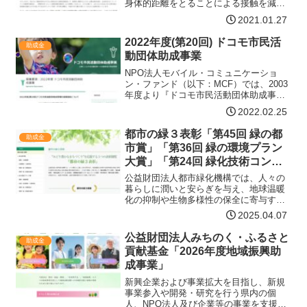
身体的距離をとることによる接触を減ら
すことなど、「新しい生活様式」が提言
2021.01.27
される中、地域福祉活動においては今ま
での対面的な活動やつながり方を見直す
2022年度(第20回) ドコモ市民活
助成金
など新たな活動スタイルの…【詳細はコ
動団体助成事業
チラ】
NPO法人モバイル・コミュニケーショ
ン・ファンド（以下：MCF）では、2003
年度より『ドコモ市民活動団体助成事
業』を開始し、将来の担い手である子ど
2022.02.25
もたちの健やかな育ちを応援する活動に
取り組む全国の市民活動団体の皆さまに
都市の緑３表彰「第45回 緑の都
助成金
対して、助成金による…【詳細はコチ
市賞」「第36回 緑の環境プラン
ラ】
大賞」「第24回 緑化技術コンク
ール」募集
公益財団法人都市緑化機構では、人々の
暮らしに潤いと安らぎを与え、地球温暖
化の抑制や生物多様性の保全に寄与する
都市の緑化保全と緑化推進の普及啓発を
2025.04.07
目的に、これまで実施して参りました
「緑の環境プラン大賞」「緑の都市賞」
公益財団法人みちのく・ふるさと
助成金
「緑化技術コンクール (旧…【詳細はコチ
貢献基金「2026年度地域振興助
ラ】
成事業」
新興企業および事業拡大を目指し、新規
事業参入や開発・研究を行う県内の個
人、NPO法人及び企業等の事業を支援す