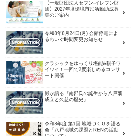
【一般財団法人セブン-イレブン財
団】2027年度環境市民活動助成募
集のご案内
令和8年8月24日(月) 会館停電によ
るわいぐ時間変更お知らせ
クラシックをゆっくり堪能&親子ワ
イワイ！一回で2度楽しめるコンサ
ート開催
殿が語る『南部氏の誕生から八戸藩
成立と久慈の歴史』
令和8年度 第1回 地域づくりを語る
会『八戸地域の課題とRENの活動
について』