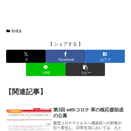
助成金
【 シェアする 】
X
Facebook
はてブ
LINE
コピー
【関連記事】
第3回 withコロナ 草の根応援助成
助成金
の公募
新型コロナウイルスへ感染症への対策が
日々変化し、日常生活においては、人と