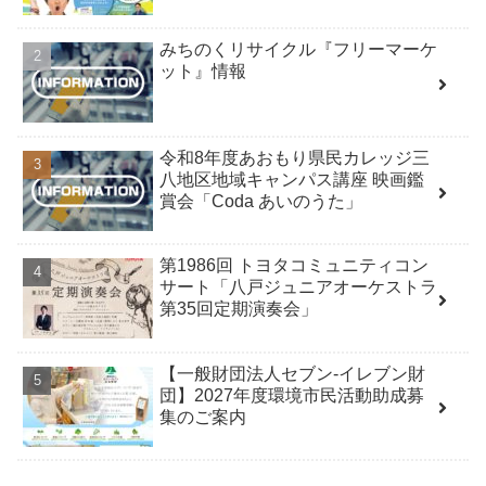
みちのくリサイクル『フリーマーケ
ット』情報
令和8年度あおもり県民カレッジ三
八地区地域キャンパス講座 映画鑑
賞会「Coda あいのうた」
第1986回 トヨタコミュニティコン
サート「八戸ジュニアオーケストラ
第35回定期演奏会」
【一般財団法人セブン-イレブン財
団】2027年度環境市民活動助成募
集のご案内