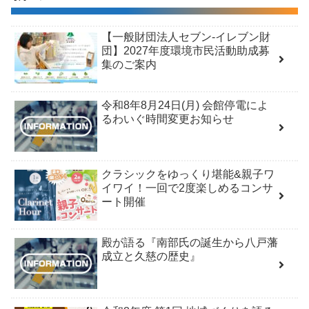
【一般財団法人セブン-イレブン財
団】2027年度環境市民活動助成募
集のご案内
令和8年8月24日(月) 会館停電によ
るわいぐ時間変更お知らせ
クラシックをゆっくり堪能&親子ワ
イワイ！一回で2度楽しめるコンサ
ート開催
殿が語る『南部氏の誕生から八戸藩
成立と久慈の歴史』