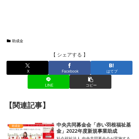
助成金
【 シェアする 】
X
Facebook
はてブ
LINE
コピー
【関連記事】
中央共同募金会「赤い羽根福祉基
助成金
金」2022年度新規事業助成
社会福祉法人 中央共同募金会が実施する