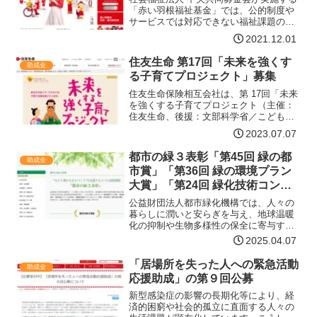
「赤い羽根福祉基金」では、公的制度や
サービスでは対応できない福祉課題の解
決に向けて、先駆的、モデル的で、今後
2021.12.01
全国または広域的な広がりが期待できる
事業・活動に助成を行っています。この
住友生命 第17回「未来を強くす
助成金
たび本基金では、下記の…【詳細はコチ
る子育てプロジェクト」募集
ラ】
住友生命保険相互会社は、第 17回「未来
を強くする子育てプロジェクト（主催：
住友生命、後援：文部科学省／こども家
庭庁）」（以下、「本プロジェクト」）
2023.07.07
の募集を７月10日から開始します。本プ
ロジェクトは、「子育て支援活動の表
都市の緑３表彰「第45回 緑の都
助成金
彰」「女性研究者への…【詳細はコチ
市賞」「第36回 緑の環境プラン
ラ】
大賞」「第24回 緑化技術コンク
ール」募集
公益財団法人都市緑化機構では、人々の
暮らしに潤いと安らぎを与え、地球温暖
化の抑制や生物多様性の保全に寄与する
都市の緑化保全と緑化推進の普及啓発を
2025.04.07
目的に、これまで実施して参りました
「緑の環境プラン大賞」「緑の都市賞」
「居場所を失った人への緊急活動
助成金
「緑化技術コンクール (旧…【詳細はコチ
応援助成」の第９回公募
ラ】
新型感染症の影響の長期化等により、経
済的困窮や社会的孤立に直面する人々の