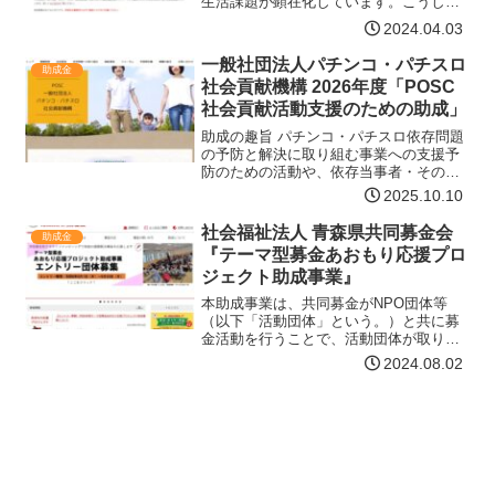
生活課題が顕在化しています。こうした
人たちに対し、相談に乗り、必要な制度
2024.04.03
の利用を支援する、居場所を提供する、
多様なツールを活用してつながりを作り
一般社団法人パチンコ・パチスロ
助成金
孤立を防ぐ、などの緊急支…【詳細はコ
社会貢献機構 2026年度「POSC
チラ】
社会貢献活動支援のための助成」
助成の趣旨 パチンコ・パチスロ依存問題
の予防と解決に取り組む事業への支援予
防のための活動や、依存当事者・その家
族などを支援する事業、または、予防と
2025.10.10
解決に向けた研究に対して助成します。
子どもの健全育成に取り組む事業への支
社会福祉法人 青森県共同募金会
助成金
援子どもの居場所確保…【詳細はコチ
『テーマ型募金あおもり応援プロ
ラ】
ジェクト助成事業』
本助成事業は、共同募金がNPO団体等
（以下「活動団体」という。）と共に募
金活動を行うことで、活動団体が取り組
んでいる、地域の課題を解決する事業
2024.08.02
（以下「課題解決事業」という。）を広
く周知するとともに、寄付者の共感や賛
同に基づく寄付金により、活…【詳細は
コチラ】