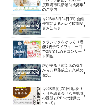
イレブン財団】2027年
度環境市民活動助成募集
のご案内
令和8年8月24日(月) 会館
停電によるわいぐ時間変
更お知らせ
クラシックをゆっくり堪
能&親子ワイワイ！一回
で2度楽しめるコンサー
ト開催
殿が語る『南部氏の誕生
から八戸藩成立と久慈の
歴史』
令和8年度 第1回 地域づ
くりを語る会『八戸地域
の課題とRENの活動に
ついて』