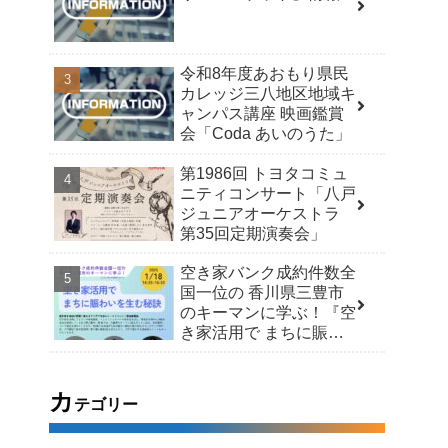
令和8年度あおもり県民
カレッジ三八地区地域キ
ャンパス講座 映画鑑賞
会「Coda あいのうた」
第1986回 トヨタコミュ
ニティコンサート「八戸
ジュニアオーケストラ
第35回定期演奏会」
空き家バンク成約件数全
国一位の 香川県三豊市
のキーマンに学ぶ！『空
き家活用で まちに賑わ
いを生む秘訣』
カ
テゴリー