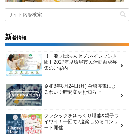
新
着情報
【一般財団法人セブン-イレブン財
団】2027年度環境市民活動助成募
集のご案内
令和8年8月24日(月) 会館停電によ
るわいぐ時間変更お知らせ
クラシックをゆっくり堪能&親子ワ
イワイ！一回で2度楽しめるコンサ
ート開催