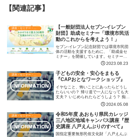
【関連記事】
【一般財団法人セブン-イレブン
講座・セミナー・表彰
財団】助成セミナー「環境市民活
動のこれからを考えよう！」
セブン-イレブン記念財団では環境市民団
体の活動を支援するために、「助成金セ
ミナー」を開催しています。セミナーで
は助成制度を有効に活用していただくた
2023.08.23
めに、財団・企業や行政などの助成担当
者が、それぞれの助成制度の特徴や助成
子どもの安全・安心をまもる
講座・セミナー・表彰
申請のポイントをわかり…【詳細はコチ
『CAPおとなワークショップ』
ラ】
イヤなこと、怖いことにあったらどうし
たらいいの？ 帰り道で一人になっても大
丈夫？ いじめられたらどうしよう？ 痴漢
にあったのは自分が悪いからなの？何か
2024.05.08
あった時に、子どもがどう対応できるの
かというのがCAPのプログラムです。ま
令和5年度 あおもり県民カレッジ
講座・セミナー・表彰
ずは、おとなが暴…【詳細はコチラ】
三八地区地域キャンパス講座『歴
史講座 八戸えんぶりのすべて』
国指定重要無形民俗文化財「八戸えんぶ