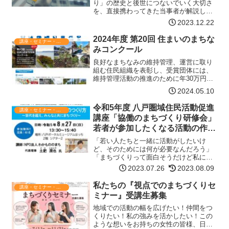
り」の歴史と後世につないでいく大切さ
を、直接携わってきた当事者が解説しま
す。日時令和6年1月19日(金) 13:30～
2023.12.22
15:00場所八戸ポータルミュージアムはっ
ち シアター2 (八戸市三日町11-1)講師…
2024年度 第20回 住まいのまちな
講座・セミナー・表彰
【詳細はコチラ】
みコンクール
良好なまちなみの維持管理、運営に取り
組む住民組織を表彰し、受賞団体には、
維持管理活動の推進のために年30万円を3
年間支援します。趣旨我が国におきまし
2024.05.10
ては、人口の減少等を背景に、様々な社
会的課題に対応した多世代が住み継ぐこ
令和5年度 八戸圏域住民活動促進
講座・セミナー・表彰
とができる価値あるま…【詳細はコチ
講座「協働のまちづくり研修会」
ラ】
若者が参加したくなる活動の作り
方 ～世代を超え、みんなと共に
「若い人たちと一緒に活動がしたいけ
まちづくり～
ど、そのためには何が必要なんだろう」
「まちづくりって面白そうだけど私に何
かできるのかな？」若者が参加しやすい
2023.07.26
2023.08.09
まちづくりについて、講演やワークショ
ップを通して一緒に考えてみませんか？
私たちの『視点でのまちづくりセ
講座・セミナー・表彰
日時令和5年8月27日(日…【詳細はコチ
ミナー』受講生募集
ラ】
地域での活動の幅を広げたい！仲間をつ
くりたい！私の強みを活かしたい！この
ような想いをお持ちの女性の皆様、日ご