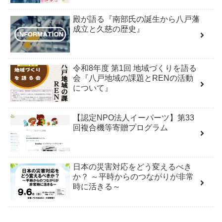
殿が語る『南部氏の誕生から八戸藩
成立と久慈の歴史』
令和8年度 第1回 地域づくりを語る
会『八戸地域の課題とRENの活動
について』
【認定NPO法人イーパーツ】第33
回複合機等寄贈プログラム
日本の災害対応をどう変えるべき
か？ ～平時からのつながりが非常
時に活きる～