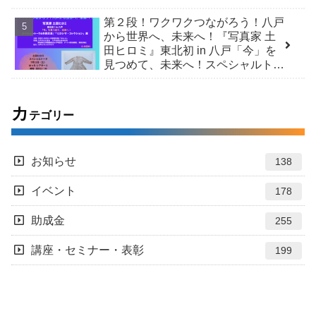
第２段！ワクワクつながろう！八戸
から世界へ、未来へ！『写真家 土
田ヒロミ』東北初 in 八戸「今」を
見つめて、未来へ！スペシャルトー
ク＆市民交流 /「ヒロシマ・コレク
ション」展
カ
テゴリー
お知らせ
138
イベント
178
助成金
255
講座・セミナー・表彰
199