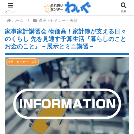
メニュー
検索
ホーム
講座・セミナー・表彰
家事家計講習会 物価高！家計簿が支える日々
のくらし 先を見通す予算生活『暮らしのこと
お金のこと』－展示とミニ講習－
講座・セミナー・表彰