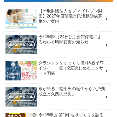
【一般財団法人セブン-イレブン財
団】2027年度環境市民活動助成募
集のご案内
令和8年8月24日(月) 会館停電によ
るわいぐ時間変更お知らせ
クラシックをゆっくり堪能&親子ワ
イワイ！一回で2度楽しめるコンサ
ート開催
殿が語る『南部氏の誕生から八戸藩
成立と久慈の歴史』
令和8年度 第1回 地域づくりを語る