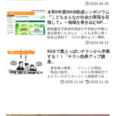
活動が期待される個人または団体を顕彰
2024.06.28
します。【かめのり賞が対象とするアジ
ア、オセアニアの国・地域】インド、イ
令和5年度WAM助成シンポジウム
講座・セミナー・表彰
ンドネシア、カンボジア、…【詳細はコ
『こどもまんなか社会の実現を目
チラ】
指して』～地域を巻き込むNPO
の在り方～
開催趣旨児童虐待相談や不登校の件数が
過去最多になるなど、こどもを取り巻く
状況は深刻で、コロナ禍がより一層拍車
をかけています。常にこどもの最善の利
2023.09.13
益を第一に考え、こどもに関する取組や
政策を我が国社会のまんなかに据えて、
90分で素人っぽいチラシから卒業
講座・セミナー・表彰
強力に進めていくことが急…【詳細はコ
する！！「チラシ効果アップ講
チラ】
座」
「参加者の募集」「イベントの周知」
「商品の販売」．．．ＳＮＳ常識時代で
もチラシやポスターという紙媒体で自分
たちの活動を宣伝したり、呼びかけたり
2025.11.04
2025.11.18
する事は普通にあります。ですが、チラ
シはただ作れば良いというものではな
く、言葉の選び方、フォントの…【詳細
はコチラ】