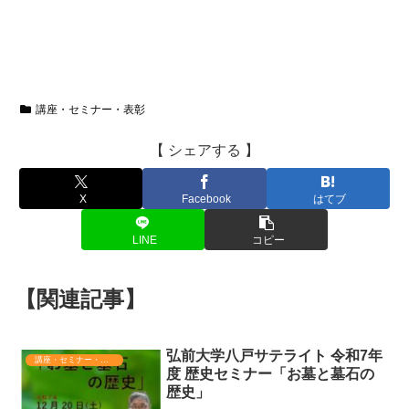
講座・セミナー・表彰
【 シェアする 】
X
Facebook
はてブ
LINE
コピー
【関連記事】
弘前大学八戸サテライト 令和7年
講座・セミナー・表彰
度 歴史セミナー「お墓と墓石の
歴史」