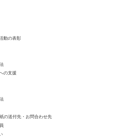
活動の表彰
法
への支援
法
紙の送付先・お問合わせ先
員
い