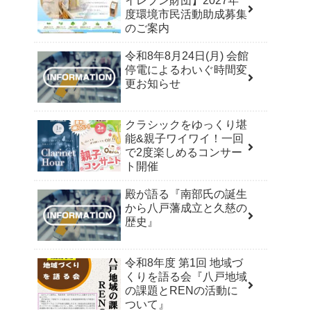
イレブン財団】2027年
度環境市民活動助成募集
のご案内
令和8年8月24日(月) 会館
停電によるわいぐ時間変
更お知らせ
クラシックをゆっくり堪
能&親子ワイワイ！一回
で2度楽しめるコンサー
ト開催
殿が語る『南部氏の誕生
から八戸藩成立と久慈の
歴史』
令和8年度 第1回 地域づ
くりを語る会『八戸地域
の課題とRENの活動に
ついて』