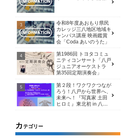
令和8年度あおもり県民
カレッジ三八地区地域キ
ャンパス講座 映画鑑賞
会「Coda あいのうた」
第1986回 トヨタコミュ
ニティコンサート「八戸
ジュニアオーケストラ
第35回定期演奏会」
第２段！ワクワクつなが
ろう！八戸から世界へ、
未来へ！『写真家 土田
ヒロミ』東北初 in 八戸
「今」を見つめて、未来
へ！スペシャルトーク＆
市民交流 /「ヒロシマ・
カ
テゴリー
コレクション」展