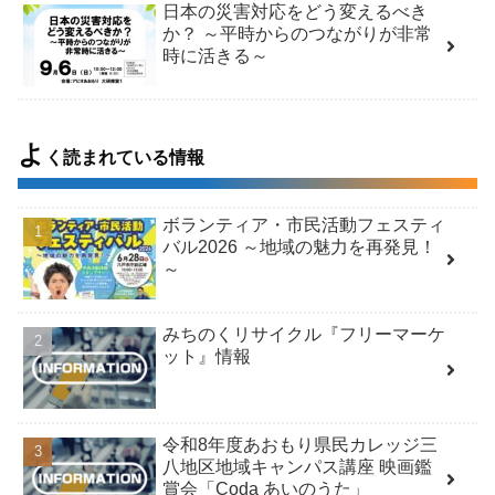
日本の災害対応をどう変えるべき
か？ ～平時からのつながりが非常
時に活きる～
よ
く読まれている情報
ボランティア・市民活動フェスティ
バル2026 ～地域の魅力を再発見！
～
みちのくリサイクル『フリーマーケ
ット』情報
令和8年度あおもり県民カレッジ三
八地区地域キャンパス講座 映画鑑
賞会「Coda あいのうた」