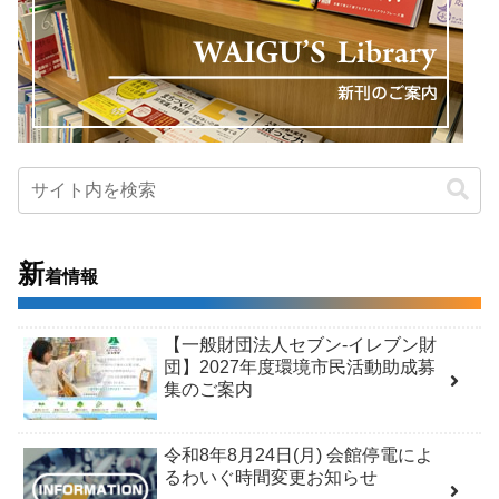
新
着情報
【一般財団法人セブン-イレブン財
団】2027年度環境市民活動助成募
集のご案内
令和8年8月24日(月) 会館停電によ
るわいぐ時間変更お知らせ