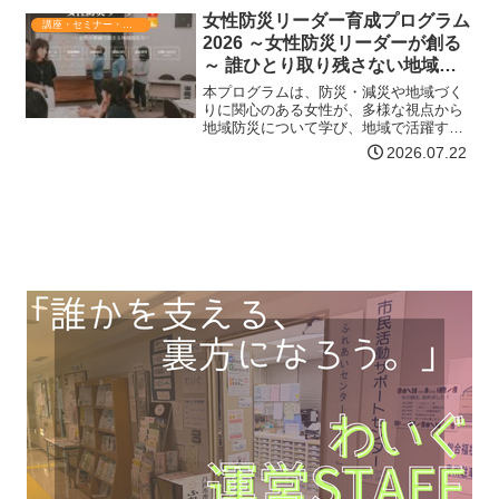
ーリーをレポートとしてぜひお寄せくだ
女性防災リーダー育成プログラム
講座・セミナー・表彰
さい～概要地域が直面する…【詳細はコ
2026 ～女性防災リーダーが創る
チラ】
～ 誰ひとり取り残さない地域防
災
本プログラムは、防災・減災や地域づく
りに関心のある女性が、多様な視点から
地域防災について学び、地域で活躍する
ための知識や実践力を身につける連続講
2026.07.22
座です。これまで県内各地で87名の女性
防災リーダーが誕生し、それぞれの地域
で防災活動や地域づくり…【詳細はコチ
ラ】