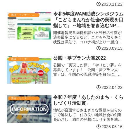
コーヒーショップです))話題提供金澤 拓
2023.11.22
紀 さん(青森県スクールソーシャルワー
カー)青森市出身。北海道でフリ…【詳細
令和5年度WAM助成シンポジウム
講座・セミナー・表彰
はコチラ】
『こどもまんなか社会の実現を目
指して』～地域を巻き込むNPO
の在り方～
開催趣旨児童虐待相談や不登校の件数が
過去最多になるなど、こどもを取り巻く
状況は深刻で、コロナ禍がより一層拍車
をかけています。常にこどもの最善の利
2023.09.13
益を第一に考え、こどもに関する取組や
政策を我が国社会のまんなかに据えて、
公園・夢プラン大賞2022
講座・セミナー・表彰
強力に進めていくことが急…【詳細はコ
公園で「実現した夢」「やりたい夢」を
チラ】
募集しています！「公園・夢プラン大
賞」は、全国の公園緑地等を舞台に、市
民による自由な発想で実施されたイベン
トや活動、これからやってみたいアイデ
2022.04.22
ア・プランを募集し、審査・ 表彰するも
ので、公園を楽しく使いこ…【詳細はコ
令和７年度「あしたのまち・くら
チラ】
講座・セミナー・表彰
しづくり活動賞」
地域が直面するさまざまな課題を自らの
手で解決して、住み良い地域社会の創造
をめざし、独自の発想により全国各地で
活動に取り組んでいる地域活動団体等の
2025.05.16
皆さまへ～活動の経験や知恵などのスト