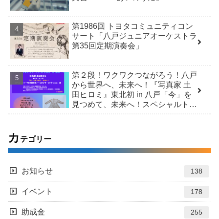
第1986回 トヨタコミュニティコン
サート「八戸ジュニアオーケストラ
第35回定期演奏会」
第２段！ワクワクつながろう！八戸
から世界へ、未来へ！『写真家 土
田ヒロミ』東北初 in 八戸「今」を
見つめて、未来へ！スペシャルトー
ク＆市民交流 /「ヒロシマ・コレク
ション」展
カ
テゴリー
お知らせ
138
イベント
178
助成金
255