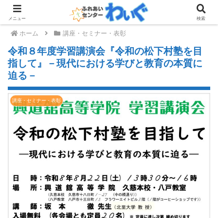
メニュー
検索
ホーム
講座・セミナー・表彰
令和８年度学習講演会『令和の松下村塾を目
指して』－現代における学びと教育の本質に
迫る－
講座・セミナー・表彰