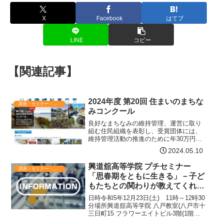
X
Facebook
はてブ
LINE
コピー
【関連記事】
2024年度 第20回 住まいのまちな
講座・セミナー・表彰
みコンクール
良好なまちなみの維持管理、運営に取り
組む住民組織を表彰し、受賞団体には、
維持管理活動の推進のために年30万円を3
年間支援します。趣旨我が国におきまし
2024.05.10
ては、人口の減少等を背景に、様々な社
会的課題に対応した多世代が住み継ぐこ
興道舘高等学院 プチセミナー
講座・セミナー・表彰
とができる価値あるま…【詳細はコチ
「思春期をともに生きる」－子ど
ラ】
もたちとの関わりが教えてくれた
もの－
日時令和5年12月23日(土) 11時～12時30
分場所興道舘高等学院 八戸教室(八戸市十
三日町15 フラワーエイトビル3階(1階が