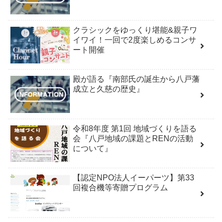
クラシックをゆっくり堪能&親子ワ
イワイ！一回で2度楽しめるコンサ
ート開催
殿が語る『南部氏の誕生から八戸藩
成立と久慈の歴史』
令和8年度 第1回 地域づくりを語る
会『八戸地域の課題とRENの活動
について』
【認定NPO法人イーパーツ】第33
回複合機等寄贈プログラム