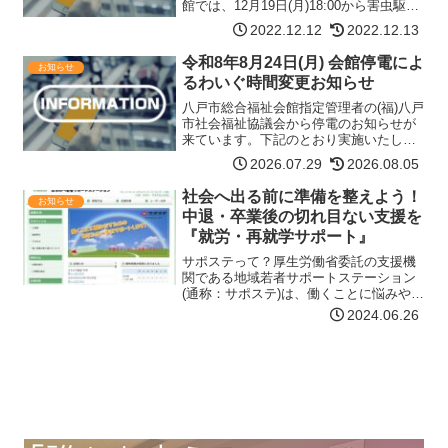
館では、12月19日(月)18:00から害虫駆
除・防除作業が行われます。それに伴
2022.12.12
2022.12.13
い、ふれあいセンターわいぐも以下のよ
うに開館時間を変更させていただきま
令和8年8月24日(月) 会館停電によ
お知らせ
す。ご不便をおかけ…【詳細はコチラ】
るわいぐ時間変更お知らせ
八戸市総合福祉会館指定管理者の(福)八戸
市社会福祉協議会から停電のお知らせが
来ています。下記のとおり実施いたしま
す。ご不便をおかけいたしますが、ご理
2026.07.29
2026.08.05
解のほどよろしくお願い申し上げます。
停電日時令和8年8月24日(月) 12:00～
社会へ出る前に準備を整えよう！
お知らせ
14:00…【詳細はコチラ】
中退・卒業後の切れ目ない支援を
『就労・再就学サポート』
サポステって？厚生労働省委託の支援機
関である地域若者サポートステーション
(通称：サポステ)は、働くことに悩みや不
安を抱えている15～49歳までの方たちと
2024.06.26
じっくり向き合い、「働く力」の習得を
支援する機関です。働く前の準備から就
職後の職場定着ま…【詳細はコチラ】