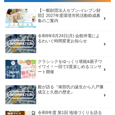
【一般財団法人セブン-イレブン財
団】2027年度環境市民活動助成募
集のご案内
令和8年8月24日(月) 会館停電によ
るわいぐ時間変更お知らせ
クラシックをゆっくり堪能&親子ワ
イワイ！一回で2度楽しめるコンサ
ート開催
殿が語る『南部氏の誕生から八戸藩
成立と久慈の歴史』
令和8年度 第1回 地域づくりを語る