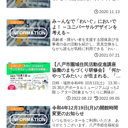
や非対面型サービスの導入を目的とした
IT環境の整備に必要な助言等の支援を行
2020.11.13
います。対象「新しい生活様式」の実践
例を踏まえた法人運営…【詳細はコチ
み～んなで「わいぐ」においで
ラ】
お知らせ
よ！ ～ユニバーサルデザインを
考える～
高齢者・障がい者を支援する団体及び当
事者の会の活動を紹介し、意見交換をし
ながら誰もが気軽に利用できる「わい
ぐ」について一緒に考えてみませんか？
2021.07.21
会場八戸市総合福祉会館3階八戸市市民活
動サポートセンター「わいぐ」情報交流
【八戸市圏域住民活動促進講座
お知らせ
サロン対象者 八戸市民活…【詳細はコチ
協働のまちづくり研修会】「何か
ラ】
やってみたい」が生まれる、「や
ってみたい」が応援される地域と
日時・場所令和4年 10月1日(土) 13:30～
は
15:30八戸ポータルミュージアムはっち2
階 シアター2対象まちづくりに興味があ
る方ならどなたでも参加できます事例発
2022.08.22
2022.09.05
表八戸市でまちづくり活動を行う方に、
実践事例や課題をお聞きします。【高森
令和4年12月19日(月)の開館時間
お知らせ
…【詳細はコチラ】
変更のお知らせ
いつも当センターをご利用いただき、あ
りがとうございます。八戸市総合福祉会