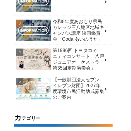
令和8年度あおもり県民
カレッジ三八地区地域キ
ャンパス講座 映画鑑賞
会「Coda あいのうた」
第1986回 トヨタコミュ
ニティコンサート「八戸
ジュニアオーケストラ
第35回定期演奏会」
【一般財団法人セブン-
イレブン財団】2027年
度環境市民活動助成募集
のご案内
カ
テゴリー