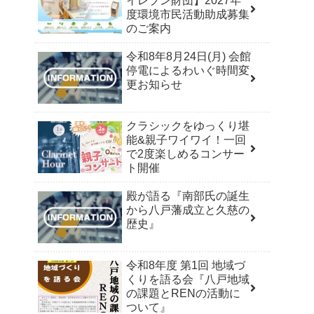
イレブン財団】2027年
度環境市民活動助成募集
のご案内
令和8年8月24日(月) 会館
停電によるわいぐ時間変
更お知らせ
クラシックをゆっくり堪
能&親子ワイワイ！一回
で2度楽しめるコンサー
ト開催
殿が語る『南部氏の誕生
から八戸藩成立と久慈の
歴史』
令和8年度 第1回 地域づ
くりを語る会『八戸地域
の課題とRENの活動に
ついて』