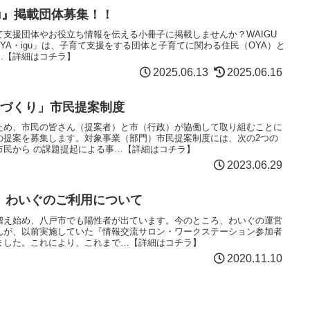
・igu』掲載団体募集！！
支援団体やお役立ち情報を伝える小冊子に掲載しませんか？WAIGU
 de OYA・igu」は、子育て支援をする団体と子育てに関わる住民（OYA）と
…【詳細はコチラ】
2025.06.13
2025.06.16
戸づくり」市民提案制度
ため、市民の皆さん（提案者）と市（行政）が協働して取り組むことに
の提案を募集します。対象事業（部門）市民提案制度には、次の2つの
市民から の課題提起による事…【詳細はコチラ】
2023.06.29
】わいぐのご利用について
増え始め、八戸市でも陽性者が出ています。今のところ、わいぐの運営
んが、以前実施していた『情報交流サロン・ワークステーション参加者
ました。これにより、これまで…【詳細はコチラ】
2020.11.10