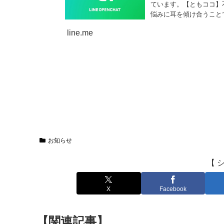
ています。【ともココ】
悩みに耳を傾け合うこと
コミュ…【詳細はコチラ
line.me
お知らせ
【 
X
Facebook
【関連記事】