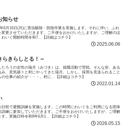
お知らせ
年6月16日(月)に害虫駆除・防除作業を実施します。それに伴い、ふれ
を変更させていただきます。ご不便をおかけいたしますが、ご理解のほ
。わいぐ開館時間令和7…【詳細はコチラ】
2025.06.06
きらきらしとる！～
したろうの女性の瑞月（みづき）は、就職活動で苦戦。そんな折、ある
込み、意気揚々と村にやってきた瑞月。しかし、採用を見送られること
らの仕事の紹介が・・・。村に…【詳細はコチラ】
2022.01.14
い
の日程で避難訓練を実施します。この時間にわいぐをご利用になる団体
防訓練に参加していただきます。ご不便をおかけいたしますが、ご理解
す。実施日時令和8年6月1…【詳細はコチラ】
2026.05.15