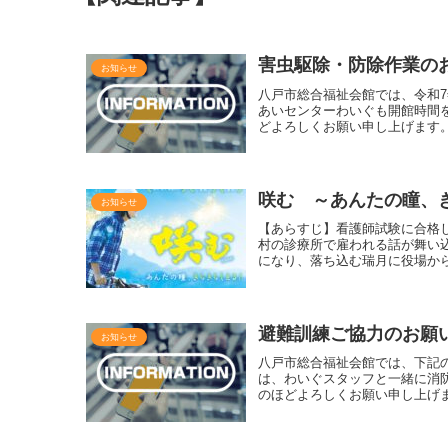
害虫駆除・防除作業の
お知らせ
八戸市総合福祉会館では、令和7
あいセンターわいぐも開館時間
どよろしくお願い申し上げます
咲む ～あんたの瞳、
お知らせ
【あらすじ】看護師試験に合格
村の診療所で雇われる話が舞い
になり、落ち込む瑞月に役場か
避難訓練ご協力のお願
お知らせ
八戸市総合福祉会館では、下記
は、わいぐスタッフと一緒に消
のほどよろしくお願い申し上げま