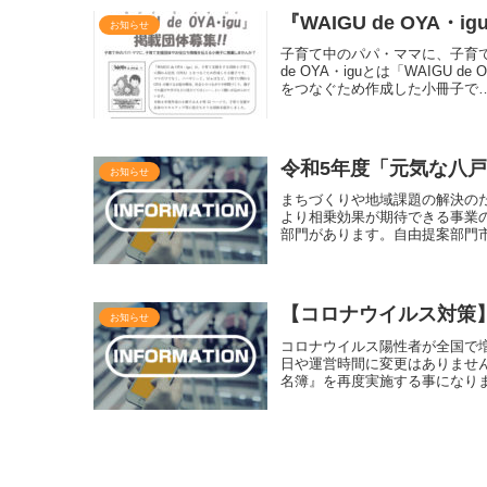
『WAIGU de OYA
お知らせ
子育て中のパパ・ママに、子育て
de OYA・iguとは「WAIGU
をつなぐため作成した小冊子で
令和5年度「元気な八
お知らせ
まちづくりや地域課題の解決の
より相乗効果が期待できる事業
部門があります。自由提案部門
【コロナウイルス対策
お知らせ
コロナウイルス陽性者が全国で
日や運営時間に変更はありませ
名簿』を再度実施する事になり