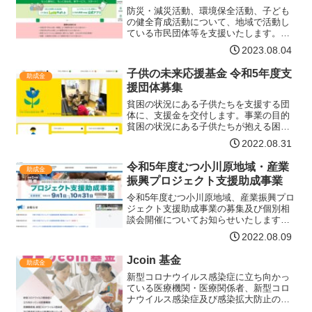
防災・減災活動、環境保全活動、子ども
の健全育成活動について、地域で活動し
ている市民団体等を支援いたします。助
成の対象となる活動 自然災害に備え、い
2023.08.04
のちを守るための活動 地域の自然環境・
生態系を守る活動 温暖化防止活動や循環
子供の未来応援基金 令和5年度支
助成金
型社会づくり活動 …【詳細はコチラ】
援団体募集
貧困の状況にある子供たちを支援する団
体に、支援金を交付します。事業の目的
貧困の状況にある子供たちが抱える困難
は様々であり、また、新型コロナウイル
2022.08.31
ス感染症により、子供たちの環境も大き
く影響を受けています。貧困の連鎖を解
令和5年度むつ小川原地域・産業
助成金
消するためには、一人ひと…【詳細はコ
振興プロジェクト支援助成事業
チラ】
令和5年度むつ小川原地域、産業振興プロ
ジェクト支援助成事業の募集及び個別相
談会開催についてお知らせいたします。
募集の概要助成対象事業者県内の市町村
2022.08.09
及び地域団体、産業団体助成対象事業令
和5年4月1日から令和6年3月31日までに
Jcoin 基金
助成金
実施する次のいず…【詳細はコチラ】
新型コロナウイルス感染症に立ち向かっ
ている医療機関・医療関係者、新型コロ
ナウイルス感染症及び感染拡大防止の影
響を受けている子どもたち、生活困窮家