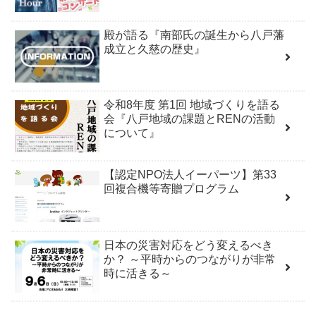
殿が語る『南部氏の誕生から八戸藩
成立と久慈の歴史』
令和8年度 第1回 地域づくりを語る
会『八戸地域の課題とRENの活動
について』
【認定NPO法人イーパーツ】第33
回複合機等寄贈プログラム
日本の災害対応をどう変えるべき
か？ ～平時からのつながりが非常
時に活きる～