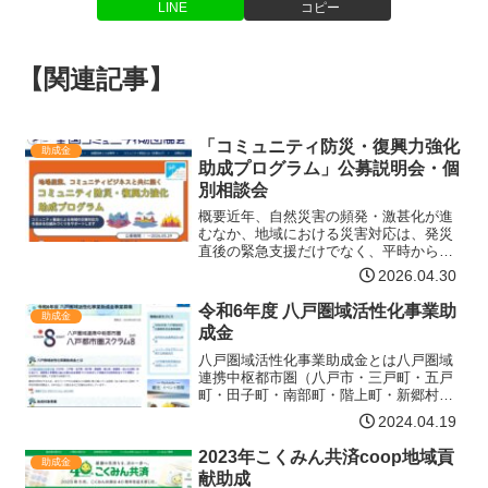
LINE
コピー
【関連記事】
「コミュニティ防災・復興力強化
助成金
助成プログラム」公募説明会・個
別相談会
概要近年、自然災害の頻発・激甚化が進
むなか、地域における災害対応は、発災
直後の緊急支援だけでなく、平時からの
備え、復旧・復興を見据えた支え合いの
2026.04.30
仕組みづくりまで含めて捉える必要が高
まっています。全国コミュニティ財団協
令和6年度 八戸圏域活性化事業助
助成金
会では、休眠預金活用事業…【詳細はコ
成金
チラ】
八戸圏域活性化事業助成金とは八戸圏域
連携中枢都市圏（八戸市・三戸町・五戸
町・田子町・南部町・階上町・新郷村・
おいらせ町）内において、創造性と多様
2024.04.19
性に富んだ魅力ある地域づくりをめざし
て実施される特色あるソフト事業を、上
2023年こくみん共済coop地域貢
助成金
記8市町村が連携して支援…【詳細はコチ
献助成
ラ】