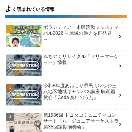
よ
く読まれている情報
ボランティア・市民活動フェスティ
バル2026 ～地域の魅力を再発見！
～
みちのくリサイクル『フリーマーケ
ット』情報
令和8年度あおもり県民カレッジ三
八地区地域キャンパス講座 映画鑑
賞会「Coda あいのうた」
第1986回 トヨタコミュニティコン
サート「八戸ジュニアオーケストラ
第35回定期演奏会」