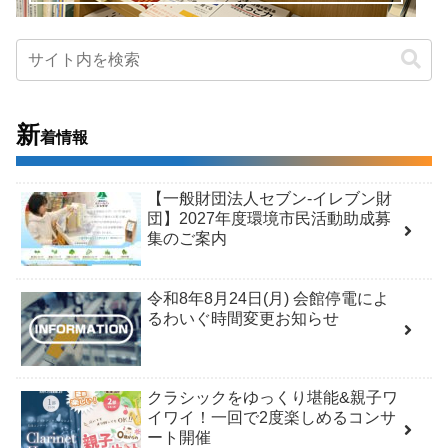
新
着情報
【一般財団法人セブン-イレブン財
団】2027年度環境市民活動助成募
集のご案内
令和8年8月24日(月) 会館停電によ
るわいぐ時間変更お知らせ
クラシックをゆっくり堪能&親子ワ
イワイ！一回で2度楽しめるコンサ
ート開催