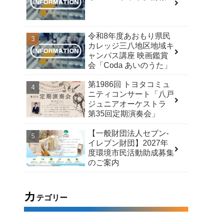
令和8年度あおもり県民
カレッジ三八地区地域キ
ャンパス講座 映画鑑賞
会「Coda あいのうた」
第1986回 トヨタコミュ
ニティコンサート「八戸
ジュニアオーケストラ
第35回定期演奏会」
【一般財団法人セブン-
イレブン財団】2027年
度環境市民活動助成募集
のご案内
カ
テゴリー