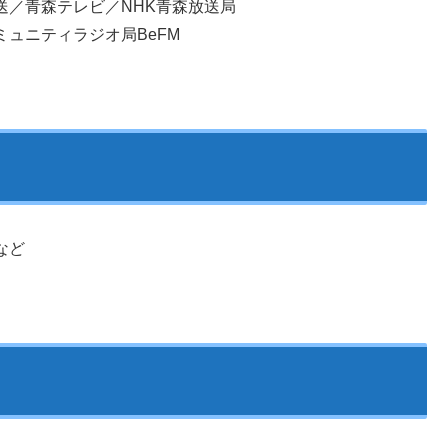
送／青森テレビ／NHK青森放送局
ュニティラジオ局BeFM
など