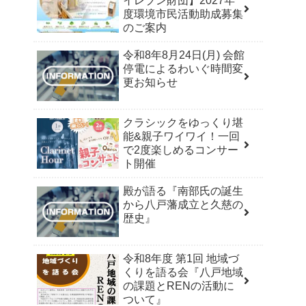
イレブン財団】2027年
度環境市民活動助成募集
のご案内
令和8年8月24日(月) 会館
停電によるわいぐ時間変
更お知らせ
クラシックをゆっくり堪
能&親子ワイワイ！一回
で2度楽しめるコンサー
ト開催
殿が語る『南部氏の誕生
から八戸藩成立と久慈の
歴史』
令和8年度 第1回 地域づ
くりを語る会『八戸地域
の課題とRENの活動に
ついて』