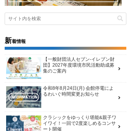
新
着情報
【一般財団法人セブン-イレブン財
団】2027年度環境市民活動助成募
集のご案内
令和8年8月24日(月) 会館停電によ
るわいぐ時間変更お知らせ
クラシックをゆっくり堪能&親子ワ
イワイ！一回で2度楽しめるコンサ
ート開催