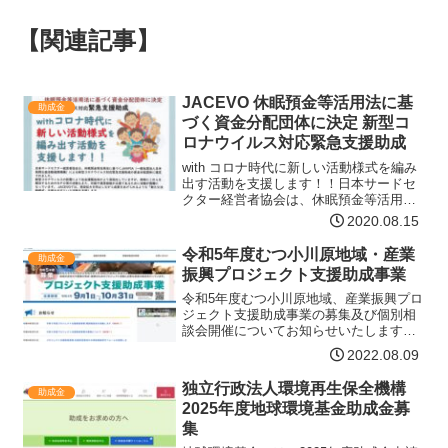
【関連記事】
JACEVO 休眠預金等活用法に基
助成金
づく資金分配団体に決定 新型コ
ロナウイルス対応緊急支援助成
with コロナ時代に新しい活動様式を編み
出す活動を支援します！！日本サードセ
クター経営者協会は、休眠預金等活用法
に基づくJANPIA(一般社団法人日本民間
2020.08.15
公益活動連携機構)による新型コロナウイ
ルス対応緊急支援助成の資金分配団体に
令和5年度むつ小川原地域・産業
助成金
選定されま…【詳細はコチラ】
振興プロジェクト支援助成事業
令和5年度むつ小川原地域、産業振興プロ
ジェクト支援助成事業の募集及び個別相
談会開催についてお知らせいたします。
募集の概要助成対象事業者県内の市町村
2022.08.09
及び地域団体、産業団体助成対象事業令
和5年4月1日から令和6年3月31日までに
独立行政法人環境再生保全機構
助成金
実施する次のいず…【詳細はコチラ】
2025年度地球環境基金助成金募
集