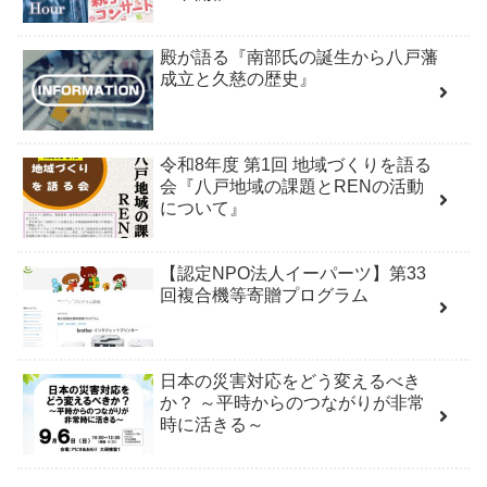
殿が語る『南部氏の誕生から八戸藩
成立と久慈の歴史』
令和8年度 第1回 地域づくりを語る
会『八戸地域の課題とRENの活動
について』
【認定NPO法人イーパーツ】第33
回複合機等寄贈プログラム
日本の災害対応をどう変えるべき
か？ ～平時からのつながりが非常
時に活きる～