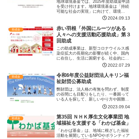
地球環境基金では、2025年度助成金申請
を受け付けます。地球環境基金は「持続
可能な社会の実現」に向けて、環境
NGO・NPOの行う環境保全活動を支援し
2024.09.13
ています。環境問題や地域の社会課題の
解決に取り組む団体のみなさまの申請を
赤い羽根「外国にルーツがある
助成金
お待ちしております。…【詳細はコチ
人々への支援活動応援助成」第３
ラ】
回助成
この助成事業は、新型コロナウイルス感
染症拡大の長期化の影響が続く中、国内
に在住し、生活に困窮する、社会的に孤
立する、必要な情報や医療につながりに
2022.07.29
くい等、さまざまな困難の状況にある外
国にルーツがある人々を支援する活動
令和6年度公益財団法人キリン福
助成金
を、資金面から応援すること…【詳細は
祉財団公募助成
コチラ】
弊財団は、法人格の有無を問わず、制度
の谷間にも目配りをしたり、一番困って
いる人を探して、新しいやり方や困難な
道に踏み出す、地域に根付いた草の根の
2023.09.04
福祉活動を支援するため、公募による助
成を行っています。令和６年度も「キリ
第35回 ＮＨＫ厚生文化事業団 地
助成金
ン・地域のちから応援事業…【詳細はコ
域福祉を支援する「わかば基金」
チラ】
「わかば基金」は、地域に根ざした福祉
活動を展開しているNPOやボランティア