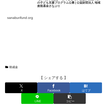
の子ども支援プログラム公募 | 公益財団法人 地域
創造基金さなぶり
sanaburifund.org
助成金
【 シェアする 】
X
Facebook
はてブ
LINE
コピー