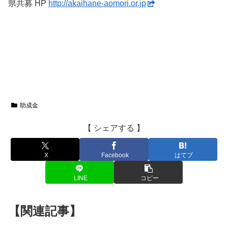
県共募 HP
http://akaihane-aomori.or.jp
助成金
【 シェアする 】
X
Facebook
はてブ
LINE
コピー
【関連記事】