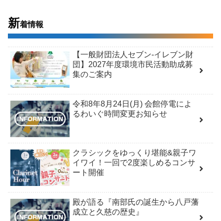
新
着情報
【一般財団法人セブン-イレブン財
団】2027年度環境市民活動助成募
集のご案内
令和8年8月24日(月) 会館停電によ
るわいぐ時間変更お知らせ
クラシックをゆっくり堪能&親子ワ
イワイ！一回で2度楽しめるコンサ
ート開催
殿が語る『南部氏の誕生から八戸藩
成立と久慈の歴史』