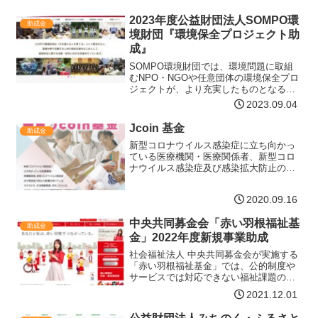
2023年度公益財団法人SOMPO環
助成金
境財団『環境保全プロジェクト助
成』
SOMPO環境財団では、環境問題に取組
むNPO・NGOや任意団体の環境保全プロ
ジェクトが、より充実したものとなるよ
う資金助成を行います。対象となるプロ
2023.09.04
ジェクト次の3つの条件を満たすプロジェ
クトが対象となります。 国内において
Jcoin 基金
助成金
「自然保護」「生…【詳細はコチラ】
新型コロナウイルス感染症に立ち向かっ
ている医療機関・医療関係者、新型コロ
ナウイルス感染症及び感染拡大防止の影
響を受けている子どもたち、生活困窮家
庭、学生、さらには、アフターコロナに
2020.09.16
向けての地域活性化への取組みなど、幅
広い分野の非営利団体を対…【詳細はコ
中央共同募金会「赤い羽根福祉基
チラ】
助成金
金」2022年度新規事業助成
社会福祉法人 中央共同募金会が実施する
「赤い羽根福祉基金」では、公的制度や
サービスでは対応できない福祉課題の解
決に向けて、先駆的、モデル的で、今後
2021.12.01
全国または広域的な広がりが期待できる
事業・活動に助成を行っています。この