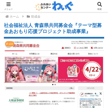
メニュー
検索
ホーム
助成金
社会福祉法人 青森県共同募金会『テーマ型募
金あおもり応援プロジェクト助成事業』
助成金