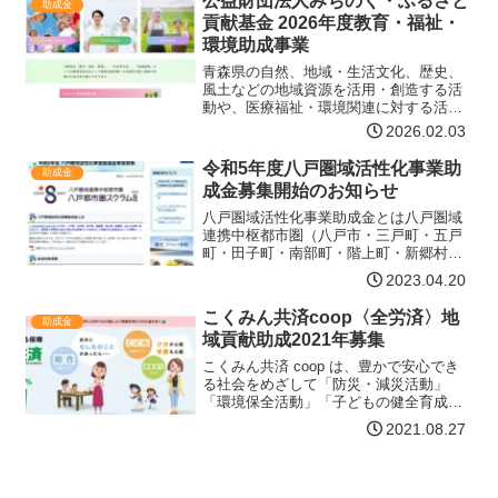
公益財団法人みちのく・ふるさと
助成金
たび本基金では、下記の…【詳細はコチ
貢献基金 2026年度教育・福祉・
ラ】
環境助成事業
青森県の自然、地域・生活文化、歴史、
風土などの地域資源を活用・創造する活
動や、医療福祉・環境関連に対する活動
に対して、必要な費用を助成します。助
2026.02.03
成の主旨公益財団法人みちのく・ふるさ
と貢献基金は、地域の発展、地域貢献に
令和5年度八戸圏域活性化事業助
助成金
資するため、ボランティア…【詳細はコ
成金募集開始のお知らせ
チラ】
八戸圏域活性化事業助成金とは八戸圏域
連携中枢都市圏（八戸市・三戸町・五戸
町・田子町・南部町・階上町・新郷村・
おいらせ町）内において、創造性と多様
2023.04.20
性に富んだ魅力ある地域づくりをめざし
て実施される特色あるソフト事業を、上
こくみん共済coop〈全労済〉地
助成金
記8市町村が連携して支援…【詳細はコチ
域貢献助成2021年募集
ラ】
こくみん共済 coop は、豊かで安心でき
る社会をめざして「防災・減災活動」
「環境保全活動」「子どもの健全育成活
動」を重点分野と位置づけ、積極的に地
2021.08.27
域社会へ貢献する活動を展開していま
す。その一環として、「人と人とがささ
えあい、安心して暮らせ…【詳細はコチ
ラ】