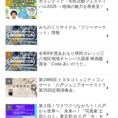
ボランティア・市民活動フェスティ
バル2026 ～地域の魅力を再発見！
～
みちのくリサイクル『フリーマーケ
ット』情報
令和8年度あおもり県民カレッジ三
八地区地域キャンパス講座 映画鑑
賞会「Coda あいのうた」
第1986回 トヨタコミュニティコン
サート「八戸ジュニアオーケストラ
第35回定期演奏会」
第２段！ワクワクつながろう！八戸
から世界へ、未来へ！『写真家 土
田ヒロミ』東北初 in 八戸「今」を