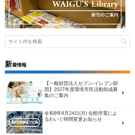
新
着情報
【一般財団法人セブン-イレブン財
団】2027年度環境市民活動助成募
集のご案内
令和8年8月24日(月) 会館停電によ
るわいぐ時間変更お知らせ