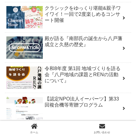
クラシックをゆっくり堪能&親子ワ
イワイ！一回で2度楽しめるコンサ
ート開催
殿が語る『南部氏の誕生から八戸藩
成立と久慈の歴史』
令和8年度 第1回 地域づくりを語る
会『八戸地域の課題とRENの活動
について』
【認定NPO法人イーパーツ】第33
回複合機等寄贈プログラム
日本の災害対応をどう変えるべき
ホーム
お問い合わせ
か？ ～平時からのつながりが非常