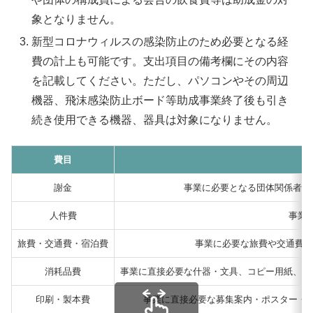
象となりません。
新型コロナウィルスの感染防止のため必要となる経
費の計上も可能です。支出項目の備考欄にその内容
を記載してください。ただし、パソコンやその周辺
機器、飛沫感染防止ボード等助成事業終了後も引き
続き使用できる機器、器具は対象になりません。
費目
謝金
事業に必要となる団体関係者以
人件費
事業
旅費・交通費・宿泊費
事業に必要な旅費や交通費、
消耗品費
事業に直接必要な什器・文具、コピー用紙、プ
印刷・製本費
事業に直接必要な募集案内・ポスター・