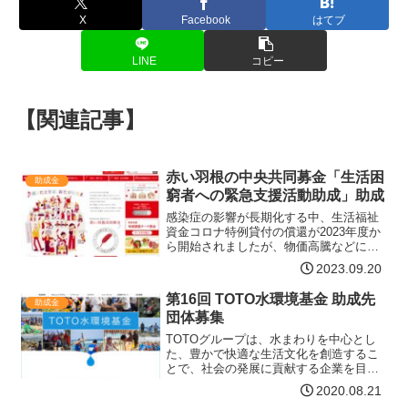
X
Facebook
はてブ
LINE
コピー
【関連記事】
赤い羽根の中央共同募金「生活困
助成金
窮者への緊急支援活動助成」助成
感染症の影響が長期化する中、生活福祉
資金コロナ特例貸付の償還が2023年度か
ら開始されましたが、物価高騰などによ
り、引き続き生活再建が困難な方が数多
2023.09.20
くいます。借受人のなかには償還免除等
の手続きが行えていない人や、支援が必
第16回 TOTO水環境基金 助成先
助成金
要な状態であっても自…【詳細はコチ
団体募集
ラ】
TOTOグループは、水まわりを中心とし
た、豊かで快適な生活文化を創造するこ
とで、社会の発展に貢献する企業を目指
していきます。持続可能な世界の実現の
2020.08.21
ためには、TOTOグループの果たすべき