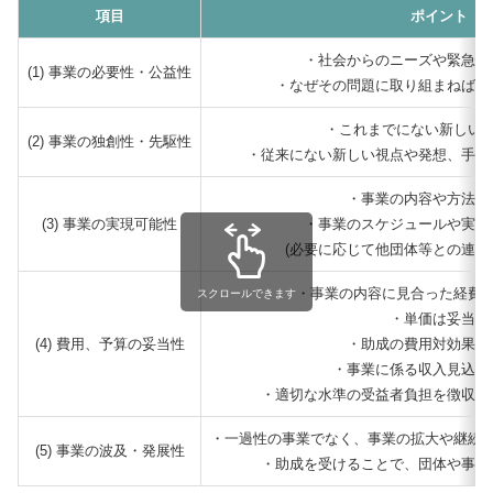
項目
ポイント
・社会からのニーズや緊急性
(1) 事業の必要性・公益性
・なぜその問題に取り組まねばな
・これまでにない新しい
(2) 事業の独創性・先駆性
・従来にない新しい視点や発想、手法
・事業の内容や方法は
(3) 事業の実現可能性
・事業のスケジュールや実施
(必要に応じて他団体等との連携
・事業の内容に見合った経費
スクロールできます
・単価は妥当か
(4) 費用、予算の妥当性
・助成の費用対効果は
・事業に係る収入見込み
・適切な水準の受益者負担を徴収す
・一過性の事業でなく、事業の拡大や継続
(5) 事業の波及・発展性
・助成を受けることで、団体や事業