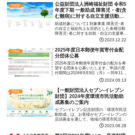
役割である節水技術の追求とともに地域
公益財団法人洲崎福祉財団 令和5
助成金
の事情に精通し、地域…【詳細はコチ
年度下期 一般助成 障害児・者(含
ラ】
む難病)に対する自立支援活動へ
の助成募集
助成対象について1 対象事業 障害児･者
の自立と福祉向上を目的とした各種活動
障害児･者に対する自助・自立の支援事業
採択後、令和6年6月1日から申請事業を開
2023.12.22
始し、令和6年11月30日までに終了する
事業2 対象団体 営利を目的としない、次
2025年度日本郵便年賀寄付金配
助成金
の…【詳細はコチラ】
分団体公募
2025年度日本郵便年賀寄付金の配分を希
望する団体を公募いたします。申請の受
付期間は2024年9月9日（月）～同年11月
1日（金）です。多くの皆さまからの申請
2024.09.13
をお待ちしております。配分事業分野配
分事業は次の六つの分野とします。ア 一
【一般財団法人セブン-イレブン
助成金
般枠（ア…【詳細はコチラ】
財団】2024年度環境市民活動助
成募集のご案内
セブン-イレブン記念財団の「環境市民活
動助成」は、お客様がセブン-イレブンの
店頭募金を通して、地域の環境市民活動
を支援する助成制度です。地域の環境問
2023.08.28
題を地域の市民が主体的に解決するため
に、さまざまな角度から支援し、市民主