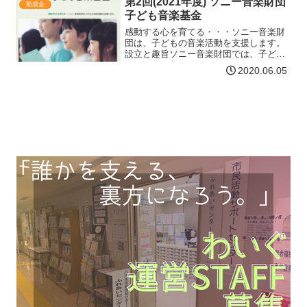
第2回(2021年度) ソニー音楽財団
助成金
体の地域社会の実現を…【詳細はコチ
子ども音楽基金
ラ】
感動する心を育てる・・・ソニー音楽財
団は、子どもの音楽活動を支援します。
設立と趣旨ソニー音楽財団では、子ども
たちが豊かな感性・すこやかに生きる力
2020.06.05
をはぐくむためには、音楽を通じた体験
や活動が重要であると考えております。
先進国でも相対性貧困など…【詳細はコ
チラ】