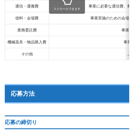
通信・運搬費
事業に必要な通信費、郵
スクロールできます
借料・会場費
事業実施のための会場使
業務委託費
事業の
機械器具・物品購入費
事業
その他
上
応募方法
応募の締切り