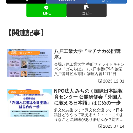
X
Facebook
はてブ
LINE
コピー
【関連記事】
八戸工業大学『マチナカ公開講
講座・セミナー・表彰
座』
会場八戸工業大学 番町サテライトキャン
パス「ばんらぼ」（八戸市番町9-5 協栄
八戸番町ビル1階）講座内容12月2日
(土) 13:30～15:00「八戸の地盤 ～地震
2023.12.01
で揺れにくいエリアはどこだ？～」講
師：工学部工学科 金子賢治 教授地盤や
NPO法人 みちのく国際日本語教
講座・セミナー・表彰
土を…【詳細はコチラ】
育センター 公開研修会「外国人
に教える日本語」はじめの一歩
多文化共生って？異文化交流って？日本
語はどうやって教えるの？・・・このよ
うなことに興味がありませんか？対面ク
ラスやオンラインクラスでの教え方の基
2023.07.14
礎を学びます。どなたでも参加できます