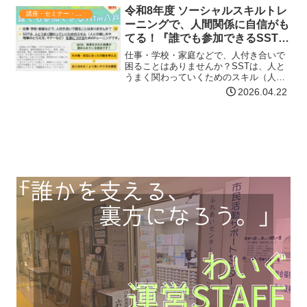
会」を開催します。 高齢者と接する機会
令和8年度 ソーシャルスキルトレ
講座・セミナー・表彰
の多い方、地域ボラン…【詳細はコチ
ーニングで、人間関係に自信がも
ラ】
てる！『誰でも参加できるSST in
八戸』
仕事・学校・家庭などで、人付き合いで
困ることはありませんか？SSTは、人と
うまく関わっていくためのスキル（人と
の接し方や物事のとらえ方、マナーな
2026.04.22
ど）を身につけるためのトレーニングで
す。SSTとは“Social Skills Training…
【詳細はコチラ】