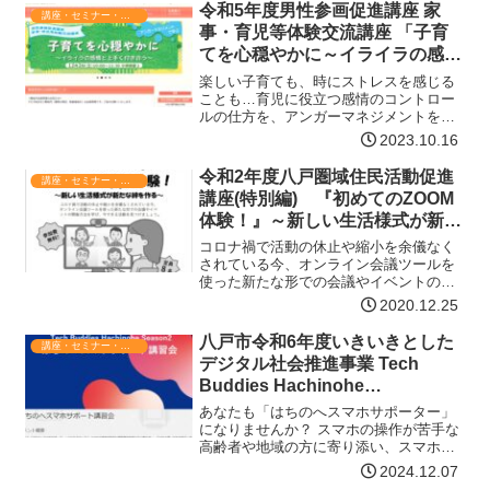
ので、ご興味のある方はお問い合わせく
令和5年度男性参画促進講座 家
講座・セミナー・表彰
ださい。＊２日間の研修会…【詳細はコ
事・育児等体験交流講座 「子育
チラ】
てを心穏やかに～イライラの感情
と上手く付き合う～」
楽しい子育ても、時にストレスを感じる
ことも…育児に役立つ感情のコントロー
ルの仕方を、アンガーマネジメントを通
じて学んでみませんか？日時令和5年12月
2023.10.16
2日(土) 10:00～11:30会場アピオあおも
り 2階 小研修室2 ※参加無料対象県内
令和2年度八戸圏域住民活動促進
講座・セミナー・表彰
に…【詳細はコチラ】
講座(特別編) 『初めてのZOOM
体験！』～新しい生活様式が新た
な絆を作る～
コロナ禍で活動の休止や縮小を余儀なく
されている今、オンライン会議ツールを
使った新たな形での会議やイベントの開
催方法を学び、今できる活動を見つけま
2020.12.25
しょう。日時令和3年1月20日(水)13:30～
15:30場所八戸市市民活動サポートセンタ
八戸市令和6年度いきいきとした
講座・セミナー・表彰
ー『ふ…【詳細はコチラ】
デジタル社会推進事業 Tech
Buddies Hachinohe
Season2『はちのへスマホサポ
あなたも「はちのへスマホサポーター」
ート講習会』
になりませんか？ スマホの操作が苦手な
高齢者や地域の方に寄り添い、スマホの
使い方をお手伝いする方法やスマホの基
2024.12.07
本を学ぶ「はちのへスマホサポート講習