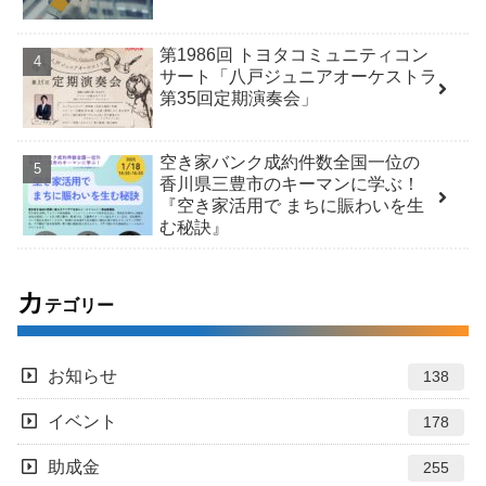
第1986回 トヨタコミュニティコン
サート「八戸ジュニアオーケストラ
第35回定期演奏会」
空き家バンク成約件数全国一位の
香川県三豊市のキーマンに学ぶ！
『空き家活用で まちに賑わいを生
む秘訣』
カ
テゴリー
お知らせ
138
イベント
178
助成金
255