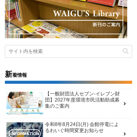
新
着情報
【一般財団法人セブン-イレブン財
団】2027年度環境市民活動助成募
集のご案内
令和8年8月24日(月) 会館停電によ
るわいぐ時間変更お知らせ