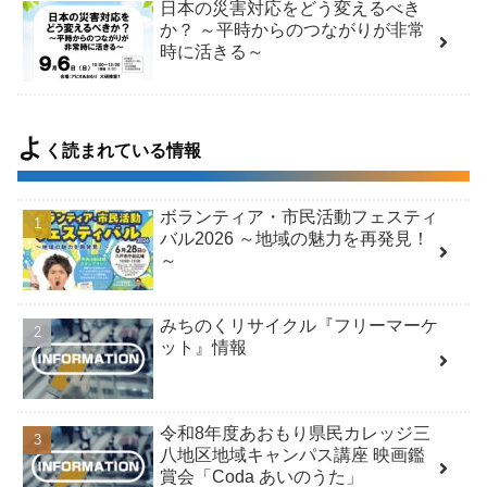
日本の災害対応をどう変えるべき
か？ ～平時からのつながりが非常
時に活きる～
よ
く読まれている情報
ボランティア・市民活動フェスティ
バル2026 ～地域の魅力を再発見！
～
みちのくリサイクル『フリーマーケ
ット』情報
令和8年度あおもり県民カレッジ三
八地区地域キャンパス講座 映画鑑
賞会「Coda あいのうた」