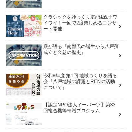
クラシックをゆっくり堪能&親子ワ
イワイ！一回で2度楽しめるコンサ
ート開催
殿が語る『南部氏の誕生から八戸藩
成立と久慈の歴史』
令和8年度 第1回 地域づくりを語る
会『八戸地域の課題とRENの活動
について』
【認定NPO法人イーパーツ】第33
回複合機等寄贈プログラム