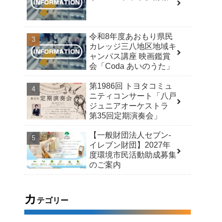
令和8年度あおもり県民
カレッジ三八地区地域キ
ャンパス講座 映画鑑賞
会「Coda あいのうた」
第1986回 トヨタコミュ
ニティコンサート「八戸
ジュニアオーケストラ
第35回定期演奏会」
【一般財団法人セブン-
イレブン財団】2027年
度環境市民活動助成募集
のご案内
カ
テゴリー