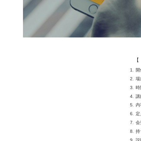
【 
開
場
時
講
内
定
会
持
説