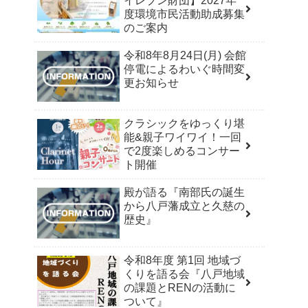
イレブン財団】2027年
度環境市民活動助成募集
のご案内
令和8年8月24日(月) 会館
停電によるわいぐ時間変
更お知らせ
クラシックをゆっくり堪
能&親子ワイワイ！一回
で2度楽しめるコンサー
ト開催
殿が語る『南部氏の誕生
から八戸藩成立と久慈の
歴史』
令和8年度 第1回 地域づ
くりを語る会『八戸地域
の課題とRENの活動に
ついて』