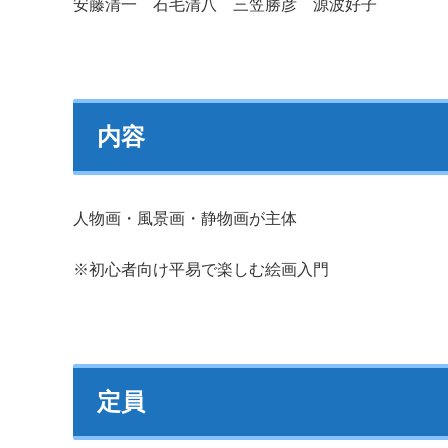
安藤清一 石毛清八 三笠勝彦 源波好子
内容
人物画・風景画・静物画が主体
※初心者向け平易で楽しむ絵画入門
定員