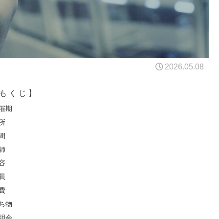
2026.05.08
も く じ 】
催期
所
間
師
容
員
費
ち物
明会