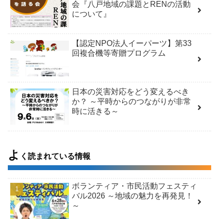
会『八戸地域の課題とRENの活動
について』
【認定NPO法人イーパーツ】第33
回複合機等寄贈プログラム
日本の災害対応をどう変えるべき
か？ ～平時からのつながりが非常
時に活きる～
よ
く読まれている情報
ボランティア・市民活動フェスティ
バル2026 ～地域の魅力を再発見！
～