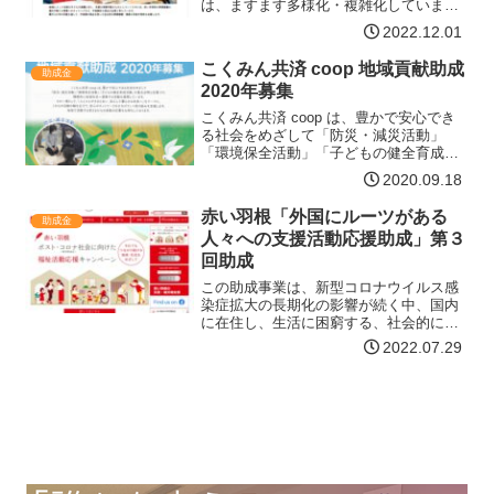
は、ますます多様化・複雑化していま
す。それらの課題解決に取り組む団体に
2022.12.01
対して、自立的な事業継続や新たな事業
へのチャレンジに中長期で取り組む事業
こくみん共済 coop 地域貢献助成
助成金
に、複数年（最大３か年）の…【詳細は
2020年募集
コチラ】
こくみん共済 coop は、豊かで安心でき
る社会をめざして「防災・減災活動」
「環境保全活動」「子どもの健全育成活
動」を重点分野と位置付け、積極的に地
2020.09.18
域社会へ貢献する活動を展開していま
す。その一環として、「人と人がささえ
赤い羽根「外国にルーツがある
助成金
あい、安心して暮らせる…【詳細はコチ
人々への支援活動応援助成」第３
ラ】
回助成
この助成事業は、新型コロナウイルス感
染症拡大の長期化の影響が続く中、国内
に在住し、生活に困窮する、社会的に孤
立する、必要な情報や医療につながりに
2022.07.29
くい等、さまざまな困難の状況にある外
国にルーツがある人々を支援する活動
を、資金面から応援すること…【詳細は
コチラ】