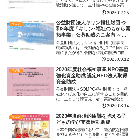
ことなく、幅広い「まなび」や豊かな体
験活動を通して、主体性や社会性を高め
たり、心身を育んだり、自己肯定感を培
2026.02.25
う機会を得られる環境をつくることを目
的とした助成プログラムです。事業資金
公益財団法人キリン福祉財団 令
助成金
の助成に加え、子どもにと…【詳細はコ
和8年度「キリン･福祉のちから開
チラ】
拓事業」公募助成のご案内 ～全
国や広域にまたがり長期的な視点
公益財団法人キリン福祉財団（理事長
で福祉の向上を目指す団体を応援
磯崎功典）は、長期的な視点で全国や広
域にまたがる社会的な課題の解決に取り
するプログラム～
組むボランティア活動を応援する「キリ
2025.09.12
ン・福祉のちから開拓事業」の募集要綱
を決定しましたので、下記の通りご案内
2020年度社会福祉事業 NPO基盤
助成金
申し上げます。なお、本公…【詳細はコ
強化資金助成 認定NPO法人取得
チラ】
資金助成
公益財団法人SOMPO福祉財団では、福
祉および文化の向上に資することを目的
に、主として障害児・者、高齢者などを
対象として活動するNPOの支援、社会福
2020.08.14
祉の学術文献表彰、学術研究・文化活動
の助成などを実施しています。「NOP基
2023年度経済的困難を抱える子
助成金
盤強化資金助成」で…【詳細はコチラ】
どもの学び支援活動助成
日本全国の地域において、経済的な困難
を抱える子どもたちを取り巻く社会課題