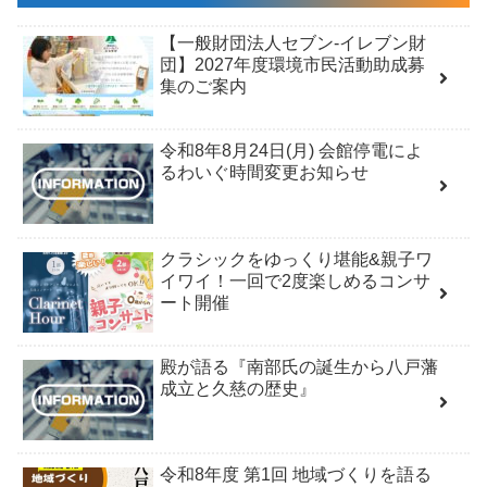
【一般財団法人セブン-イレブン財
団】2027年度環境市民活動助成募
集のご案内
令和8年8月24日(月) 会館停電によ
るわいぐ時間変更お知らせ
クラシックをゆっくり堪能&親子ワ
イワイ！一回で2度楽しめるコンサ
ート開催
殿が語る『南部氏の誕生から八戸藩
成立と久慈の歴史』
令和8年度 第1回 地域づくりを語る