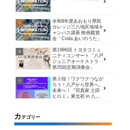
令和8年度あおもり県民
カレッジ三八地区地域キ
ャンパス講座 映画鑑賞
会「Coda あいのうた」
第1986回 トヨタコミュ
ニティコンサート「八戸
ジュニアオーケストラ
第35回定期演奏会」
第２段！ワクワクつなが
ろう！八戸から世界へ、
未来へ！『写真家 土田
ヒロミ』東北初 in 八戸
「今」を見つめて、未来
へ！スペシャルトーク＆
市民交流 /「ヒロシマ・
カ
テゴリー
コレクション」展