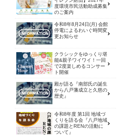
イレブン財団】2027年
度環境市民活動助成募集
のご案内
令和8年8月24日(月) 会館
停電によるわいぐ時間変
更お知らせ
クラシックをゆっくり堪
能&親子ワイワイ！一回
で2度楽しめるコンサー
ト開催
殿が語る『南部氏の誕生
から八戸藩成立と久慈の
歴史』
令和8年度 第1回 地域づ
くりを語る会『八戸地域
の課題とRENの活動に
ついて』