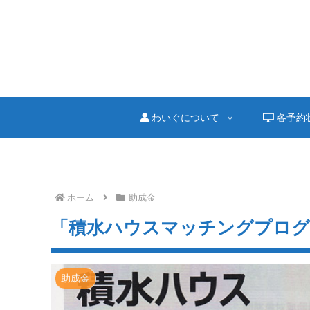
わいぐについて
各予約
ホーム
助成金
「積水ハウスマッチングプログラム
助成金