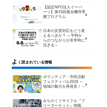
【認定NPO法人イーパ
ーツ】第33回複合機等寄
贈プログラム
日本の災害対応をどう変
えるべきか？ ～平時か
らのつながりが非常時に
活きる～
よ
く読まれている情報
ボランティア・市民活動
フェスティバル2026 ～
地域の魅力を再発見！～
みちのくリサイクル『フ
リーマーケット』情報