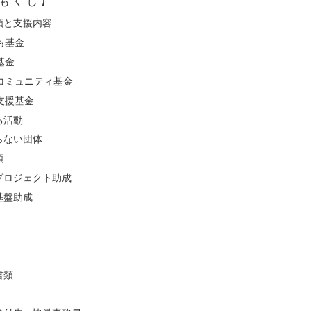
も く じ 】
類と支援内容
も基金
基金
コミュニティ基金
支援基金
る活動
らない団体
類
プロジェクト助成
基盤助成
書類